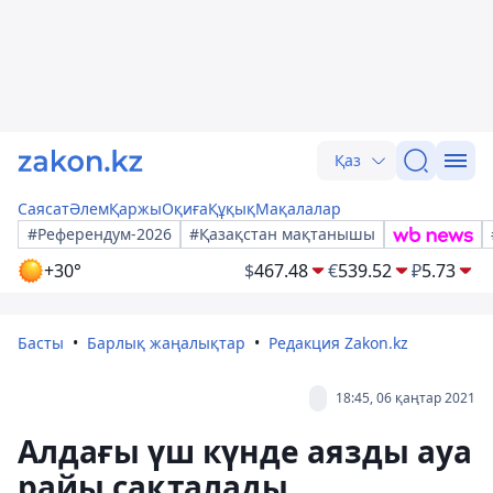
Қаз
Саясат
Әлем
Қаржы
Оқиға
Құқық
Мақалалар
#Референдум-2026
#Қазақстан мақтанышы
+30°
$
467.48
€
539.52
₽
5.73
Басты
Барлық жаңалықтар
Редакция Zakon.kz
18:45, 06 қаңтар 2021
Алдағы үш күнде аязды ауа
райы сақталады