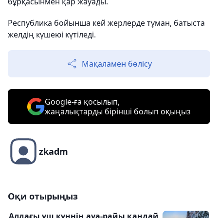
бұрқасынмен қар жауады.
Республика бойынша кей жерлерде тұман, батыста
желдің күшеюі күтіледі.
Мақаламен бөлісу
Google-ға қосылып,
жаңалықтарды бірінші болып оқыңыз
zkadm
Оқи отырыңыз
Алдағы үш күннің ауа-райы қандай