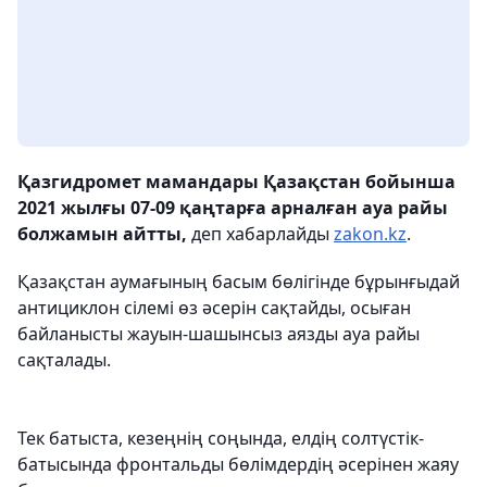
Қазгидромет мамандары Қазақстан бойынша
2021 жылғы 07-09 қаңтарға арналған ауа райы
болжамын айтты,
деп хабарлайды
zakon.kz
.
Қазақстан аумағының басым бөлігінде бұрынғыдай
антициклон сілемі өз әсерін сақтайды, осыған
байланысты жауын-шашынсыз аязды ауа райы
сақталады.
Тек батыста, кезеңнің соңында, елдің солтүстік-
батысында фронтальды бөлімдердің әсерінен жаяу