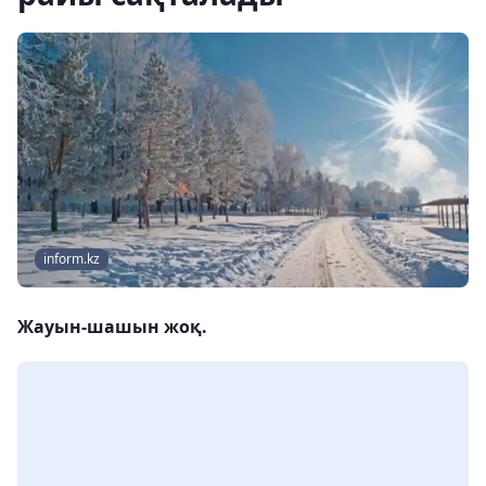
inform.kz
Жауын-шашын жоқ.