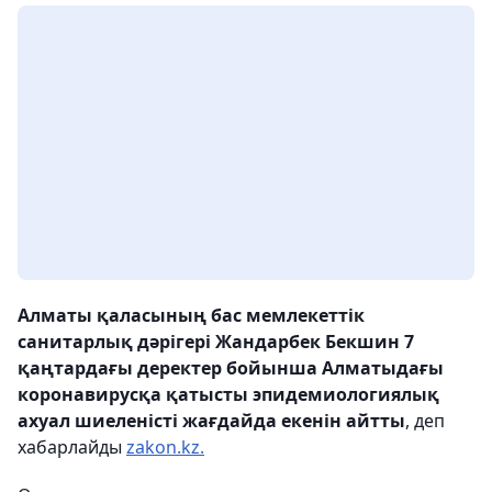
Алматы қаласының бас мемлекеттік
санитарлық дәрігері Жандарбек Бекшин 7
қаңтардағы деректер бойынша Алматыдағы
коронавирусқа қатысты эпидемиологиялық
ахуал шиеленісті жағдайда екенін айтты
, деп
хабарлайды
zakon.kz.