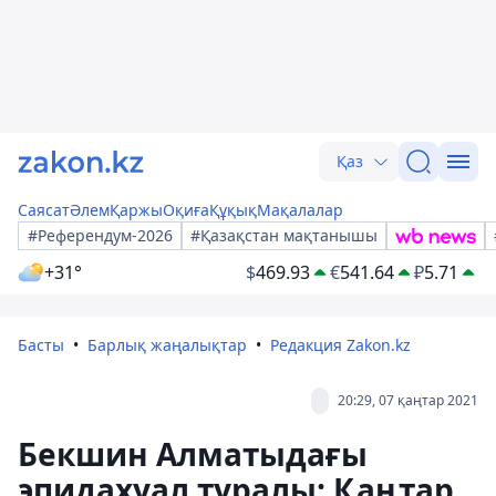
Қаз
Саясат
Әлем
Қаржы
Оқиға
Құқық
Мақалалар
#Референдум-2026
#Қазақстан мақтанышы
+31°
$
469.93
€
541.64
₽
5.71
Басты
Барлық жаңалықтар
Редакция Zakon.kz
20:29, 07 қаңтар 2021
Бекшин Алматыдағы
эпидахуал туралы: Қаңтар