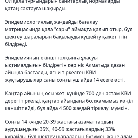
Ол қала тұрғындарын санитарлық нормаларды
қатаң сақтауға шақырды.
Эпидемиологиялық жағдайды бағалау
матрицасында қала "сары" аймақта қалып отыр, бұл
шектеу шараларын бақылауды күшейту қажеттігін
білдіреді.
Эпидемияның екінші толқынға ұласуы
ықтималдығын білдіретін көрініс Алматыда қазан
айында басталды, яғни тіркелген КВИ
жұқтырушылар саны соңғы үш айда 14 есеге өсті.
Қаңтар айының осы жеті күнінде 700-ден астам КВИ
дерегі тіркелді, қаңтар айындағы болжамымыз көңіл
көншітпейді, бұл айда 4 500 жағдай тіркелуі мүмкін.
Соңғы 14 күнде 20-39 жастағы азаматтардың
аурушаңдығы 35%, 40-59 жастағылардың 33%
құрайды, бұл шектеу шараларын бұзумен және адам