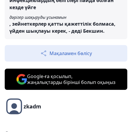
инфекциялардың белгілері пайда болған
кезде үйге
дәрігер шақыруды ұсынамын
, зейнеткерлер қатты қажеттілік болмаса,
үйден шықпауы керек, - деді Бекшин.
Мақаламен бөлісу
Google-ға қосылып,
жаңалықтарды бірінші болып оқыңыз
zkadm