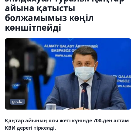
айына қатысты
болжамымыз көңіл
көншітпейді
gov.kz
Қаңтар айының осы жеті күнінде 700-ден астам
КВИ дерегі тіркелді.