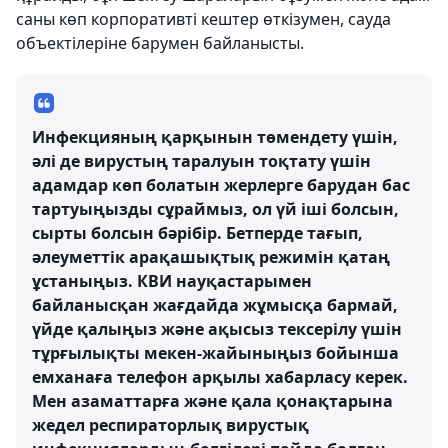
саны көп корпоративті кештер өткізумен, сауда
объектілеріне барумен байланысты.
Инфекцияның қарқынын төмендету үшін,
әлі де вирустың таралуын тоқтату үшін
адамдар көп болатын жерлерге барудан бас
тартуыңызды сұраймыз, ол үй іші болсын,
сырты болсын бәрібір. Бетперде тағып,
әлеуметтік арақашықтық режимін қатаң
ұстаныңыз. КВИ науқастарымен
байланысқан жағдайда жұмысқа бармай,
үйде қалыңыз және ақысыз тексерілу үшін
тұрғылықты мекен-жайыныңыз бойынша
емханаға телефон арқылы хабарласу керек.
Мен азаматтарға және қала қонақтарына
жедел респираторлық вирустық