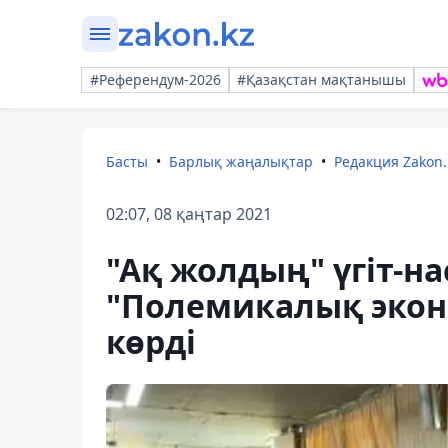
#Референдум-2026
#Қазақстан мақтанышы
Басты
Барлық жаңалықтар
Редакция Zakon.
02:07, 08 қаңтар 2021
"Ақ жолдың" үгіт-н
"Полемикалық эко
көрді