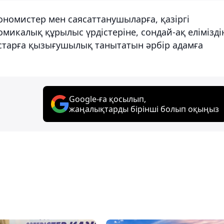
номистер мен саясаттанушыларға, қазіргі
микалық құрылыс үрдістеріне, сондай-ақ елімізді
астарға қызығушылық танытатын әрбір адамға
Google-ға қосылып,
жаңалықтарды бірінші болып оқыңыз