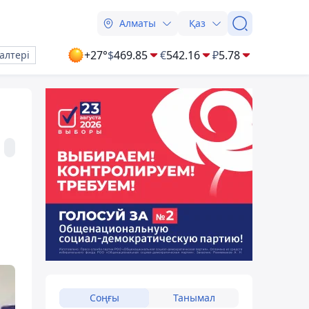
Алматы
Қаз
+27°
$
469.85
€
542.16
₽
5.78
алтері
Соңғы
Танымал