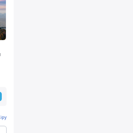
ы
Кіру