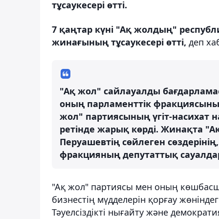
тұсаукесері өтті.
7 қаңтар күні "Ақ жолдың" респу
жинағының тұсаукесері өтті,
деп х
"Ақ жол" сайлауалды бағдарламас
оның парламенттік фракциясыны
жол" партиясының үгіт-насихат 
ретінде жарық көрді. Жинақта "А
Перуашевтің сөйлеген сөздеріні
фракцияның депутаттық сауалда
"Ақ жол" партиясы мен оның көшба
бизнестің мүдделерін қорғау жөніндег
Тәуелсіздікті нығайту және демократ