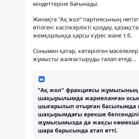
міндеттеріне бағынады.
Жинақта "Ақ жол" партиясының негіз
өтілген: кәсіпкерлікті қолдау, қазақ
жемқорлыққа қарсы күрес және т.б.
Сонымен қатар, көтерілген мәселелер
жұмысты жалғастыруды талап етеді…
"Ақ жол" фракциясы жұмысының
шақырылымда жарияланған осынд
шығарылып отырған басылымда ма
шақырымдағы ерекше белсенділігі
жұмысымызда да жақсы көмекші б
шара барысында атап өтті.