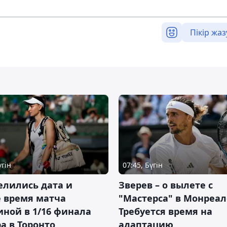
Пікір жаз
үгін
07:45, Бүгін
елились дата и
Зверев – о вылете с
 время матча
"Мастерса" в Монреал
ной в 1/16 финала
Требуется время на
а в Торонто
адаптацию