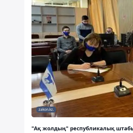
zakon.kz.
"Ақ жолдың" республикалық штаб