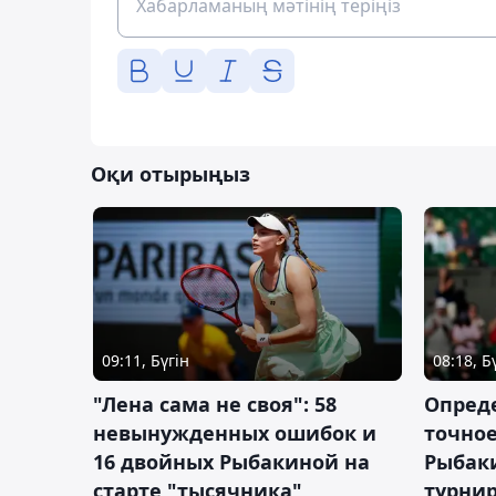
Оқи отырыңыз
09:11, Бүгін
08:18, Б
"Лена сама не своя": 58
Опред
невынужденных ошибок и
точное
16 двойных Рыбакиной на
Рыбаки
старте "тысячника"
турнир