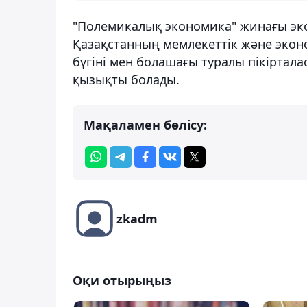
"Полемикалық экономика" жинағы эко
Қазақстанның мемлекеттік және эконо
бүгіні мен болашағы туралы пікіртал
қызықты болады.
Мақаламен бөлісу:
zkadm
Оқи отырыңыз