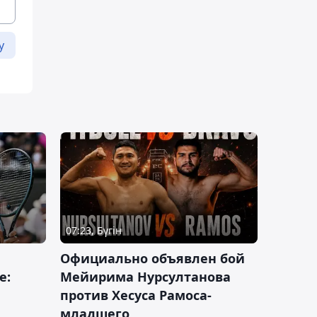
у
07:23, Бүгін
Официально объявлен бой
е:
Мейирима Нурсултанова
против Хесуса Рамоса-
младшего