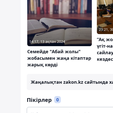
23:21, 
“Ақ ж
14:17, 13 ақпан 2024
үгіт-н
Семейде "Абай жолы"
сайла
жобасымен жаңа кітаптар
кездес
жарық көрді
Жаңалықтан zakon.kz сайтында х
Пікірлер
0