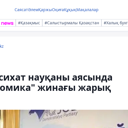
Саясат
Әлем
Қаржы
Оқиға
Құқық
Мақалалар
#Қазақмыс
#Салыстырмалы Қазақстан
#Халық бухг
kz
асихат науқаны аясында
номика" жинағы жарық