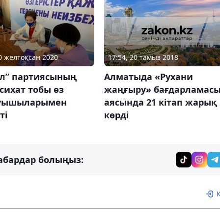
17:54, 20 тамыз 2018
30 желтоқсан 2020
Алматыда «Рухани
ол” партиясының
жаңғыру» бағдарламас
асихат тобы өз
аясында 21 кітап жарық
уышыларымен
көрді
ті
абардар болыңыз: