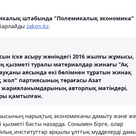
бликалық штабында "Полемикалық экономика"
абарлайды
zakon.kz
.
ын іске асыру жөніндегі 2016 жылғы жұмысы,
ң қызметі туралы материалдар жинағы "Ақ
науқаны аясында екі бөлімнен тұратын жинақ
қ жол" партиясының төрағасы Азат
ң, жарияланымдарының авторлық мәтіндері,
ры қамтылған.
сшысының нарықтық экономиканы дамыту және же
і қызметі басты назарда. Сонымен бірге, олар
иялық институттар арқылы ұлттық мүдделерді дам