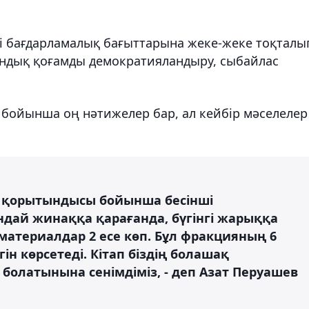
гі бағдарламалық бағыттарына жеке-жеке тоқталы
стандық қоғамды демократияландыру, сыбайлас
 бойынша оң нәтижелер бар, ал кейбір мәселелер
 қорытындысы бойынша бесінші
ай жинаққа қарағанда, бүгінгі жарыққа
териалдар 2 есе көп. Бұл фракцияның 6
н көрсетеді. Кітап біздің болашақ
олатынына сенімдіміз, - деп Азат Перуашев