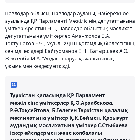
Павлодар облысы, Павлодар ауданы, Набережное
ауылында ҚР Парламенті Мәжілісінің депутаттығына
үміткер Арсютин Н.Г., Павлодар облыстық мәслихат
депутаттығына үміткерлер Аманжолов Б.А.,
Тоқтушаков Е.Ч., "Ауыл" ХДПП қоғамдық бірлестігінің
сенімді өкілдері Байгурманов Е.Н., Батыршаев А.О.,
Жексенби М.А. "Андас" шаруа қожалығының
ұжымымен кездесу өткізді.
Түркістан қаласында ҚР Парламент
мәжілісіне үміткерлер Қ.Ә.Аралбекова,
Р.Ә.Тоқсейтова, Б.Төлеген Түркістан қалалық
мәслихатына үміткер Қ.К.Бәймен, Қазығұрт
аудандық мәслихатына үміткер С.Стыбаева
іскер әйелдермен және көпбалалы