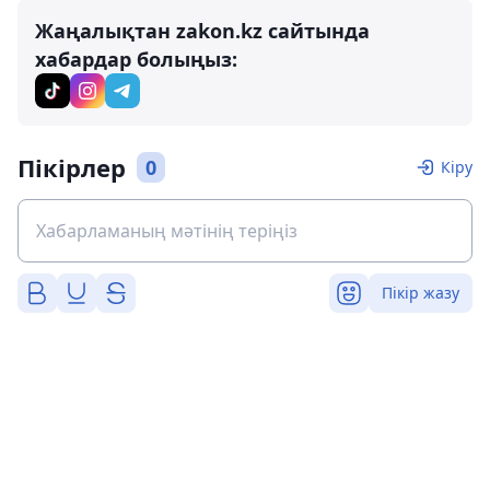
Жаңалықтан zakon.kz сайтында
хабардар болыңыз:
Пікірлер
0
Кіру
Пікір жазу