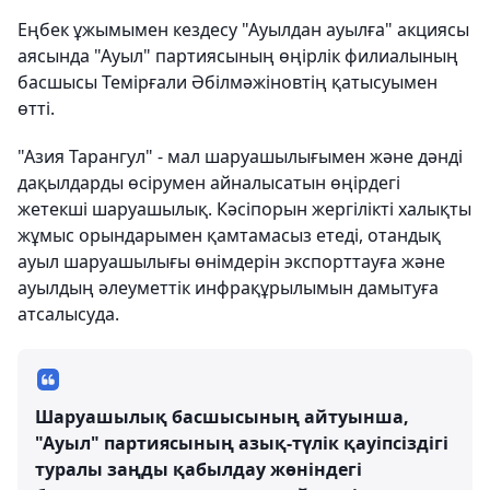
Еңбек ұжымымен кездесу "Ауылдан ауылға" акциясы
аясында "Ауыл" партиясының өңірлік филиалының
басшысы Темірғали Әбілмәжіновтің қатысуымен
өтті.
"Азия Тарангул" - мал шаруашылығымен және дәнді
дақылдарды өсірумен айналысатын өңірдегі
жетекші шаруашылық. Кәсіпорын жергілікті халықты
жұмыс орындарымен қамтамасыз етеді, отандық
ауыл шаруашылығы өнімдерін экспорттауға және
ауылдың әлеуметтік инфрақұрылымын дамытуға
атсалысуда.
Шаруашылық басшысының айтуынша,
"Ауыл" партиясының азық-түлік қауіпсіздігі
туралы заңды қабылдау жөніндегі