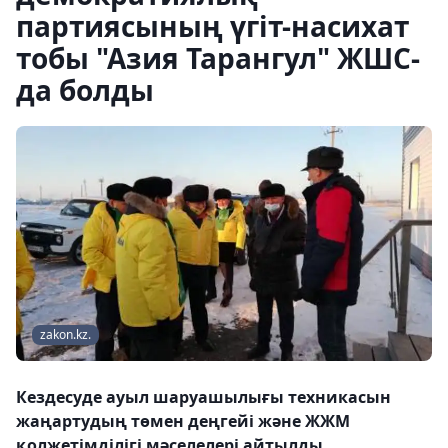
партиясының үгіт-насихат
тобы "Азия Тарангул" ЖШС-
да болды
zakon.kz.
Кездесуде ауыл шаруашылығы техникасын
жаңартудың төмен деңгейі және ЖЖМ
қолжетімділігі мәселелері айтылды.