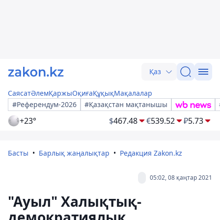
Қаз
Саясат
Әлем
Қаржы
Оқиға
Құқық
Мақалалар
#Референдум-2026
#Қазақстан мақтанышы
+23°
$
467.48
€
539.52
₽
5.73
Басты
Барлық жаңалықтар
Редакция Zakon.kz
05:02, 08 қаңтар 2021
"Ауыл" Халықтық-
демократиялық