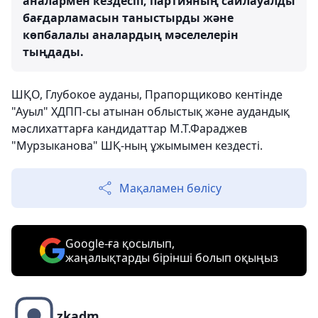
аналармен кездесіп, партияның сайлауалды
бағдарламасын таныстырды және
көпбалалы аналардың мәселелерін
тыңдады.
ШҚО, Глубокое ауданы, Прапорщиково кентінде
"Ауыл" ХДПП-сы атынан облыстық және аудандық
мәслихаттарға кандидаттар М.Т.Фараджев
"Мурзыканова" ШҚ-ның ұжымымен кездесті.
Мақаламен бөлісу
Google-ға қосылып,
жаңалықтарды бірінші болып оқыңыз
zkadm