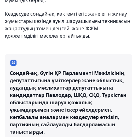
мүмкіндік береді.
Кездесуде сондай-ақ, көктемгі егіс және егін жинау
жұмыстары кезінде ауыл шаруашылығы техникасын
жаңартудың төмен деңгейі және ЖЖМ
қолжетімділігі мәселелері айтылды.
Сондай-ақ, бүгін ҚР Парламенті Мәжілісінің
депутаттығына үміткерлер және облыстық,
аудандық мәслихаттар депутаттығына
кандидаттар Павлодар, ШҚО, СҚО, Түркістан
облыстарында шаруа қожалық
ұжымдарымен және іскер әйелдермен,
көпбалалы аналармен кездесулер өткізіп,
партияның сайлауалды бағдарламасын
таныстырды.