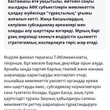
бастамасы өте уақытылы, өйткені соңғы
жылдары АӨК субъектілерін мемлекеттік
қолдау жүйесінде "тұрақтылық" ұғымы
жоғалып кетті. Жаңа басшылардың
келуімен субсидиялау ережелері мен
оларды алу шарттары өзгереді. Мұның бәрі
ұзақ мерзімді кезеңге өндірістік қызметті
стратегиялық жоспарлауға теріс әсер етеді.
Өңірлік филиал төрағасы Т.Әбілмәжіновтің
пікірінше, бұл мәселе барлық деңгейде орын алуда.
Арнайы заңда партия барлық тікелей және жанама
шараларды қарастыруды жоспарлап отыр,
осылайша мемлекеттік уәкілетті органдар ереже
мен шарттарды емес, субсидиялау нормативтерін
ғана түзететін болады. Бұдан басқа, азық-түлік
қауіпсіздігі туралы Заңның қабылдануы саланы
мемлекеттік реттеу шараларын тұрақтандыруға