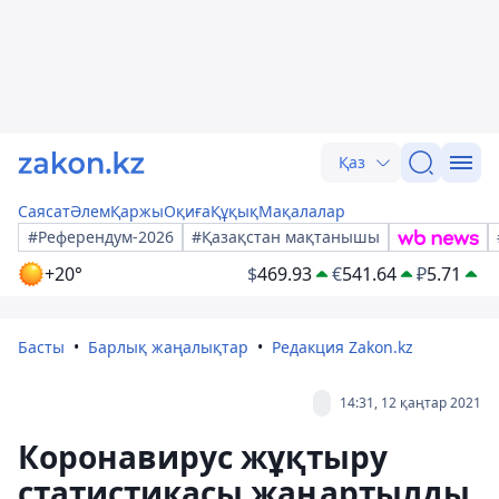
Қаз
Саясат
Әлем
Қаржы
Оқиға
Құқық
Мақалалар
#Референдум-2026
#Қазақстан мақтанышы
+20°
$
469.93
€
541.64
₽
5.71
Басты
Барлық жаңалықтар
Редакция Zakon.kz
14:31, 12 қаңтар 2021
Коронавирус жұқтыру
статистикасы жаңартылды