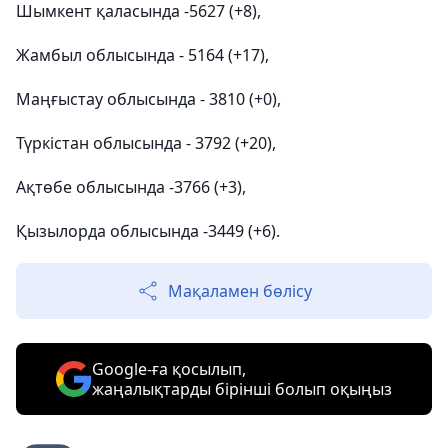
Шымкент қаласында -5627 (+8),
Жамбыл облысында - 5164 (+17),
Маңғыстау облысында - 3810 (+0),
Түркістан облысында - 3792 (+20),
Ақтөбе облысында -3766 (+3),
Қызылорда облысында -3449 (+6).
Мақаламен бөлісу
Google-ға қосылып,
жаңалықтарды бірінші болып оқыңыз