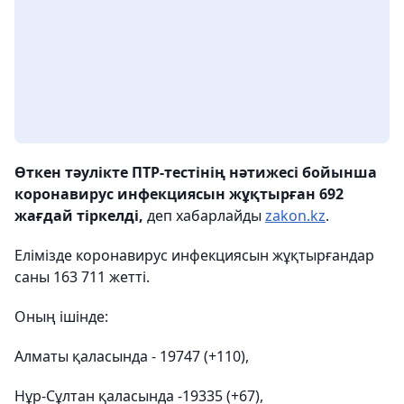
Өткен тәулікте ПТР-тестінің нәтижесі бойынша
коронавирус инфекциясын жұқтырған 692
жағдай тіркелді,
деп хабарлайды
zakon.kz
.
Елімізде коронавирус инфекциясын жұқтырғандар
саны 163 711 жетті.
Оның ішінде:
Алматы қаласында - 19747 (+110),
Нұр-Сұлтан қаласында -19335 (+67),