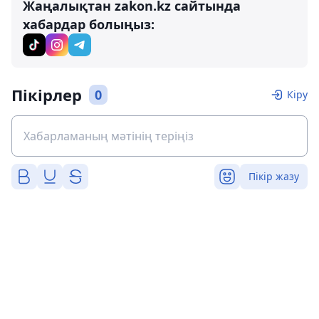
Жаңалықтан zakon.kz сайтында
хабардар болыңыз:
Пікірлер
0
Кіру
Пікір жазу