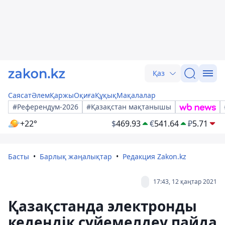
Қаз
Саясат
Әлем
Қаржы
Оқиға
Құқық
Мақалалар
#Референдум-2026
#Қазақстан мақтанышы
+22°
$
469.93
€
541.64
₽
5.71
Басты
Барлық жаңалықтар
Редакция Zakon.kz
17:43, 12 қаңтар 2021
Қазақстанда электронды
кедендік сүйемелдеу пайда