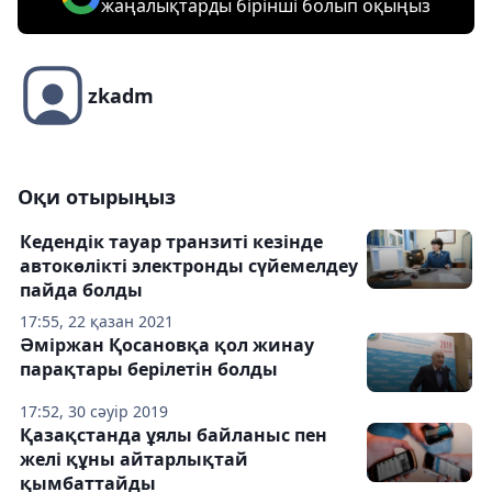
жаңалықтарды бірінші болып оқыңыз
zkadm
Оқи отырыңыз
Кедендік тауар транзиті кезінде
автокөлікті электронды сүйемелдеу
пайда болды
17:55, 22 қазан 2021
Әміржан Қосановқа қол жинау
парақтары берілетін болды
17:52, 30 сәуір 2019
Қазақстанда ұялы байланыс пен
желі құны айтарлықтай
қымбаттайды