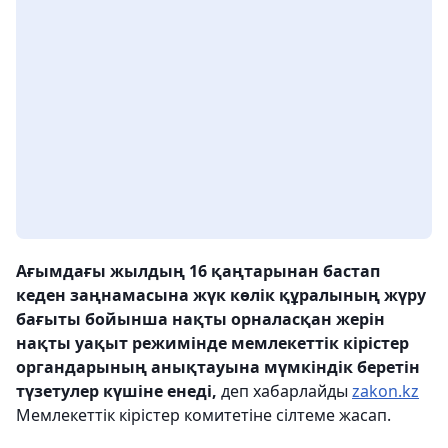
Ағымдағы жылдың 16 қаңтарынан бастап
кеден заңнамасына жүк көлік құралының жүру
бағыты бойынша нақты орналасқан жерін
нақты уақыт режимінде мемлекеттік кірістер
органдарының анықтауына мүмкіндік беретін
түзетулер күшіне енеді,
деп хабарлайды
zakon.kz
Мемлекеттік кірістер комитетіне сілтеме жасап.