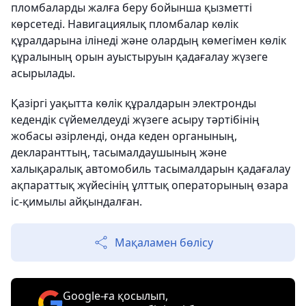
пломбаларды жалға беру бойынша қызметті
көрсетеді. Навигациялық пломбалар көлік
құралдарына ілінеді және олардың көмегімен көлік
құралының орын ауыстыруын қадағалау жүзеге
асырылады.
Қазіргі уақытта көлік құралдарын электронды
кедендік сүйемелдеуді жүзеге асыру тәртібінің
жобасы әзірленді, онда кеден органының,
декларанттың, тасымалдаушының және
халықаралық автомобиль тасымалдарын қадағалау
ақпараттық жүйесінің ұлттық операторының өзара
іс-қимылы айқындалған.
Мақаламен бөлісу
Google-ға қосылып,