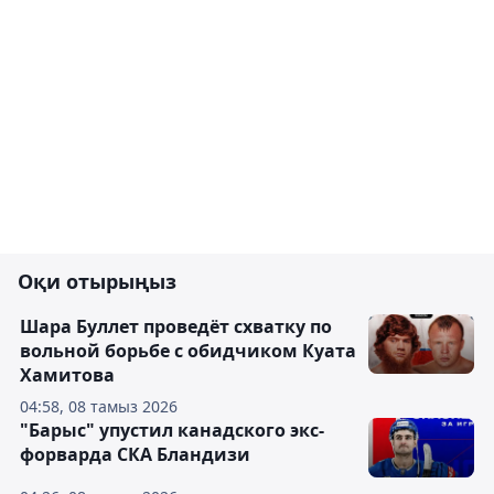
Оқи отырыңыз
Шара Буллет проведёт схватку по
вольной борьбе с обидчиком Куата
Хамитова
04:58, 08 тамыз 2026
"Барыс" упустил канадского экс-
форварда СКА Бландизи