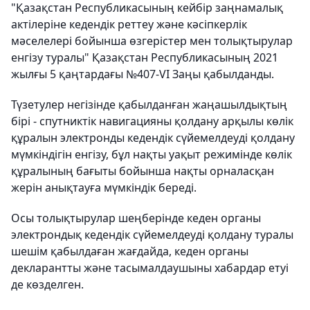
"Қазақстан Республикасының кейбір заңнамалық
актілеріне кедендік реттеу және кәсіпкерлік
мәселелері бойынша өзгерістер мен толықтырулар
енгізу туралы" Қазақстан Республикасының 2021
жылғы 5 қаңтардағы №407-VI Заңы қабылданды.
Түзетулер негізінде қабылданған жаңашылдықтың
бірі - спутниктік навигацияны қолдану арқылы көлік
құралын электронды кедендік сүйемелдеуді қолдану
мүмкіндігін енгізу, бұл нақты уақыт режимінде көлік
құралының бағыты бойынша нақты орналасқан
жерін анықтауға мүмкіндік береді.
Осы толықтырулар шеңберінде кеден органы
электрондық кедендік сүйемелдеуді қолдану туралы
шешім қабылдаған жағдайда, кеден органы
декларантты және тасымалдаушыны хабардар етуі
де көзделген.