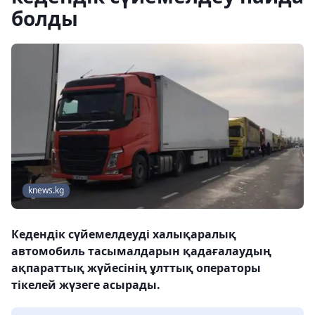
болды
knews.kg
Кедендік сүйемелдеуді халықаралық
автомобиль тасымалдарын қадағалаудың
ақпараттық жүйесінің ұлттық операторы
тікелей жүзеге асырады.