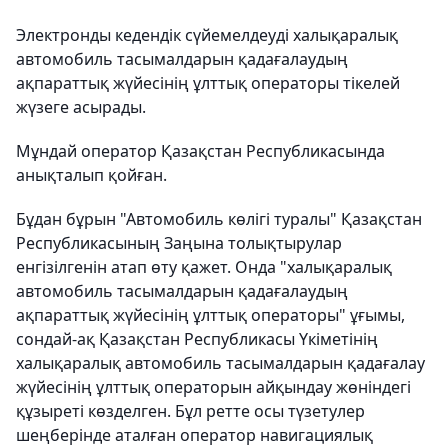
Электронды кедендік сүйемелдеуді халықаралық
автомобиль тасымалдарын қадағалаудың
ақпараттық жүйесінің ұлттық операторы тікелей
жүзеге асырады.
Мұндай оператор Қазақстан Республикасында
анықталып қойған.
Бұдан бұрын "Автомобиль көлігі туралы" Қазақстан
Республикасының Заңына толықтырулар
енгізілгенін атап өту қажет. Онда "халықаралық
автомобиль тасымалдарын қадағалаудың
ақпараттық жүйесінің ұлттық операторы" ұғымы,
сондай-ақ Қазақстан Республикасы Үкіметінің
халықаралық автомобиль тасымалдарын қадағалау
жүйесінің ұлттық операторын айқындау жөніндегі
құзыреті көзделген. Бұл ретте осы түзетулер
шеңберінде аталған оператор навигациялық