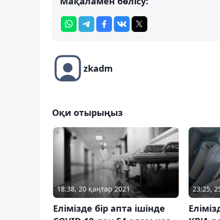
Мақаламен бөлісу:
zkadm
Оқи отырыңыз
18:38, 20 қаңтар 2021
23:25, 
Елімізде бір апта ішінде
Еліміз