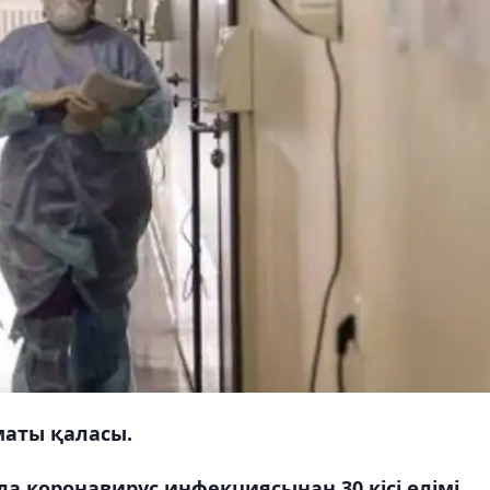
лматы қаласы.
а коронавирус инфекциясынан 30 кісі өлімі