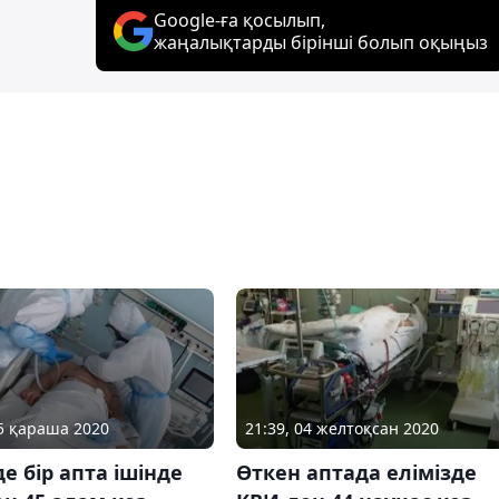
Google-ға қосылып,
жаңалықтарды бірінші болып оқыңыз
25 қараша 2020
21:39, 04 желтоқсан 2020
де бір апта ішінде
Өткен аптада елімізде