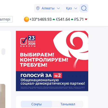
Алматы
Қаз
+33°
$
469.93
€
541.64
₽
5.71
алтері
Соңғы
Танымал