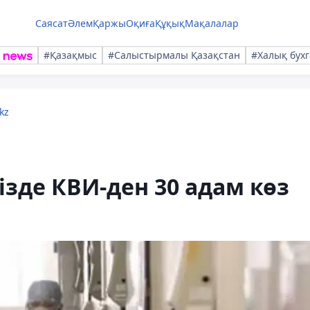
Саясат
Әлем
Қаржы
Оқиға
Құқық
Мақалалар
#Қазақмыс
#Салыстырмалы Қазақстан
#Халық бухг
kz
мізде КВИ-ден 30 адам көз