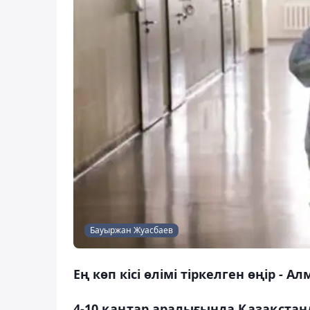
Бауыржан Жуасбаев
Ең көп кісі өлімі тіркелген өңір - А
4-10 қаңтар аралығында Қазақстанд