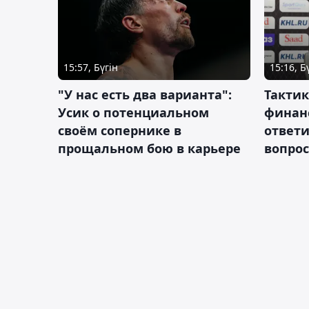
15:57, Бүгін
15:16, Б
"У нас есть два варианта":
Тактик
Усик о потенциальном
финан
своём сопернике в
ответ
прощальном бою в карьере
вопрос