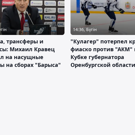
үгін
14:36, Бүгін
а, трансферы и
"Кулагер" потерпел к
сы: Михаил Кравец
фиаско против "АКМ" 
ил на насущные
Кубке губернатора
ы на сборах "Барыса"
Оренбургской област