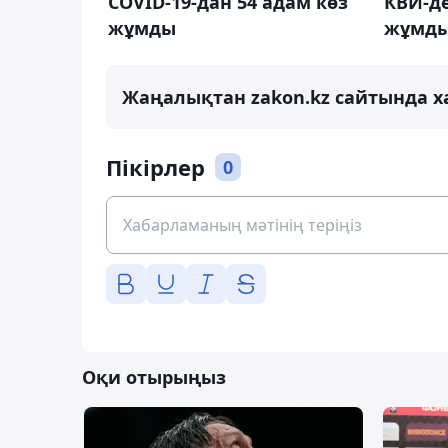
COVID-19-дан 54 адам көз
КВИ-де
жұмды
жұмд
Жаңалықтан zakon.kz сайтында х
Пікірлер
0
Оқи отырыңыз