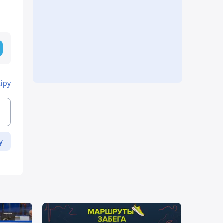
Кіру
у