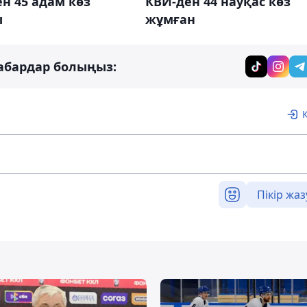
н 45 адам көз
КВИ-ден 44 науқас көз
ы
жұмған
абардар болыңыз:
Пікір жаз