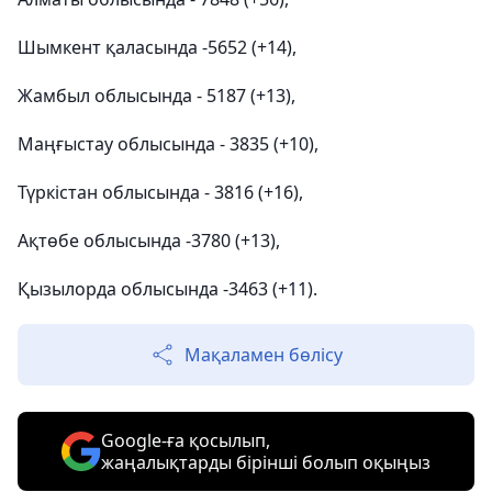
Шымкент қаласында -5652 (+14),
Жамбыл облысында - 5187 (+13),
Маңғыстау облысында - 3835 (+10),
Түркістан облысында - 3816 (+16),
Ақтөбе облысында -3780 (+13),
Қызылорда облысында -3463 (+11).
Мақаламен бөлісу
Google-ға қосылып,
жаңалықтарды бірінші болып оқыңыз