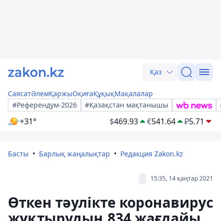
Қаз
Саясат
Әлем
Қаржы
Оқиға
Құқық
Мақалалар
#Референдум-2026
#Қазақстан мақтанышы
+31°
$
469.93
€
541.64
₽
5.71
Басты
Барлық жаңалықтар
Редакция Zakon.kz
15:35, 14 қаңтар 2021
Өткен тәулікте коронавирус
жұқтырудың 834 жағдайы