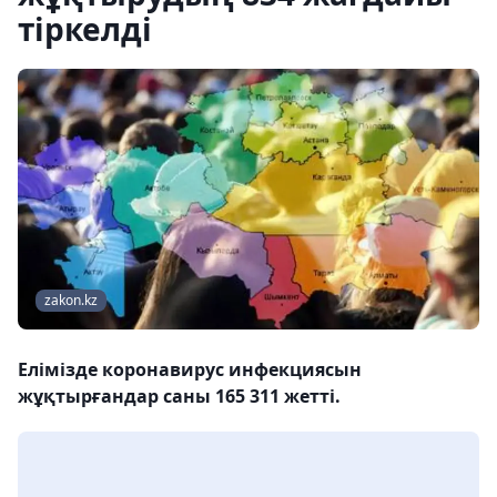
тіркелді
zakon.kz
Елімізде коронавирус инфекциясын
жұқтырғандар саны 165 311 жетті.