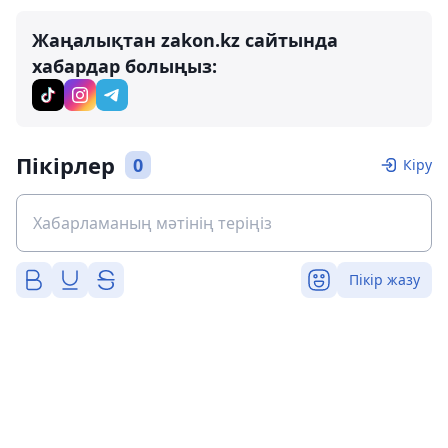
Жаңалықтан zakon.kz сайтында
хабардар болыңыз:
Пікірлер
0
Кіру
Пікір жазу