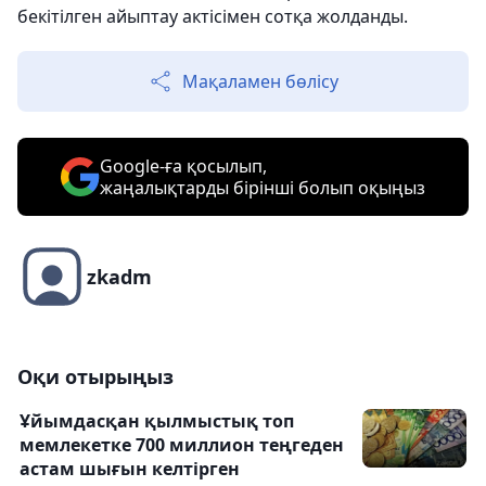
бекітілген айыптау актісімен сотқа жолданды.
Мақаламен бөлісу
Google-ға қосылып,
жаңалықтарды бірінші болып оқыңыз
zkadm
Оқи отырыңыз
Ұйымдасқан қылмыстық топ
мемлекетке 700 миллион теңгеден
астам шығын келтірген