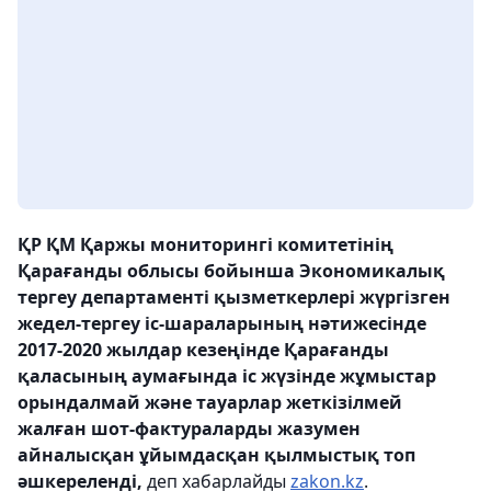
ҚР ҚМ Қаржы мониторингі комитетінің
Қарағанды облысы бойынша Экономикалық
тергеу департаменті қызметкерлері жүргізген
жедел-тергеу іс-шараларының нәтижесінде
2017-2020 жылдар кезеңінде Қарағанды
қаласының аумағында іс жүзінде жұмыстар
орындалмай және тауарлар жеткізілмей
жалған шот-фактураларды жазумен
айналысқан ұйымдасқан қылмыстық топ
әшкереленді,
деп хабарлайды
zakon.kz
.