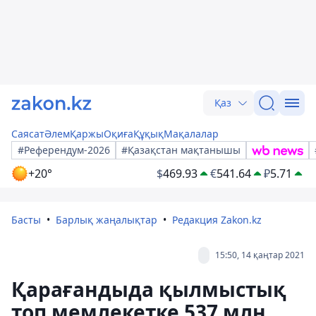
Қаз
Саясат
Әлем
Қаржы
Оқиға
Құқық
Мақалалар
#Референдум-2026
#Қазақстан мақтанышы
+20°
$
469.93
€
541.64
₽
5.71
Басты
Барлық жаңалықтар
Редакция Zakon.kz
15:50, 14 қаңтар 2021
Қарағандыда қылмыстық
топ мемлекетке 537 млн