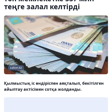
теңге залал келтірді
zakon.kz
Қылмыстық іс өндіріспен аяқталып, бекітілген
айыптау актісімен сотқа жолданды.