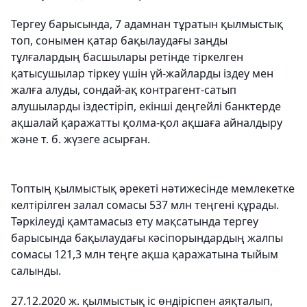
Тергеу барысында, 7 адамнан тұратын қылмыстық
топ, сонымен қатар бақылаудағы заңды
тұлғалардың басшылары ретінде тіркелген
қатысушылар тіркеу үшін үй-жайларды іздеу мен
жалға алуды, сондай-ақ контрагент-сатып
алушыларды іздестіріп, екінші деңгейлі банктерде
ақшалай қаражатты қолма-қол ақшаға айналдыру
және т. б. жүзеге асырған.
Топтың қылмыстық әрекеті нәтижесінде мемлекетке
келтірілген залал сомасы 537 млн теңгені құрады.
Тәркілеуді қамтамасыз ету мақсатында тергеу
барысында бақылаудағы кәсіпорындардың жалпы
сомасы 121,3 млн теңге ақша қаражатына тыйым
салынды.
27.12.2020 ж. қылмыстық іс өндіріспен аяқталып,