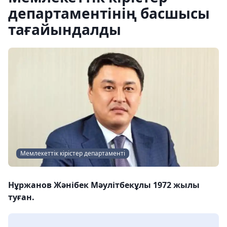
департаментінің басшысы
тағайындалды
Мемлекеттік кірістер департаменті
Нұржанов Жәнібек Мәулітбекұлы 1972 жылы
туған.