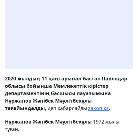
2020 жылдың 11 қаңтарынан бастап Павлодар
облысы бойынша Мемлекеттік кірістер
департаментінің басшысы лауазымына
Нұржанов Жәнібек Мәулітбекұлы
тағайындалды,
деп хабарлайды
zakon.kz
.
Нұржанов Жәнібек Мәулітбекұлы
1972 жылы
туған.