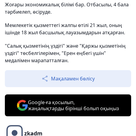
Жоғары экономикалық білімі бар. Отбасылы, 4 бала
тәрбиелеп, өсіруде.
Мемлекетік қызметтегі жалпы өтілі 21 жыл, оның
ішінде 18 жыл басшылық лауазымдарын атқарған.
"Салық қызметінің үздігі" және "Қаржы қызметінің
үздігі" төсбелгілерімен, "Ерен еңбегі үшін"
медалімен марапатталған.
Мақаламен бөлісу
Google-ға қосылып,
жаңалықтарды бірінші болып оқыңыз
zkadm