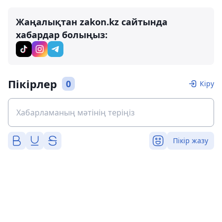
Жаңалықтан zakon.kz сайтында
хабардар болыңыз:
Пікірлер
0
Кіру
Пікір жазу