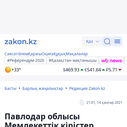
Қаз
Саясат
Әлем
Қаржы
Оқиға
Құқық
Мақалалар
#Референдум-2026
#Қазақстан мақтанышы
+33°
$
469.93
€
541.64
₽
5.71
Басты
Барлық жаңалықтар
Редакция Zakon.kz
21:01, 14 қаңтар 2021
Павлодар облысы
Мемлекеттік кірістер