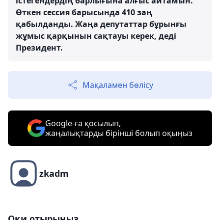
істегендердің барлығына алғыс айтамын.
Өткен сессия барысында 410 заң
қабылданды. Жаңа депутаттар бұрынғы
жұмыс қарқынын сақтауы керек, деді
Президент.
Мақаламен бөлісу
Google-ға қосылып,
жаңалықтарды бірінші болып оқыңыз
zkadm
Оқи отырыңыз