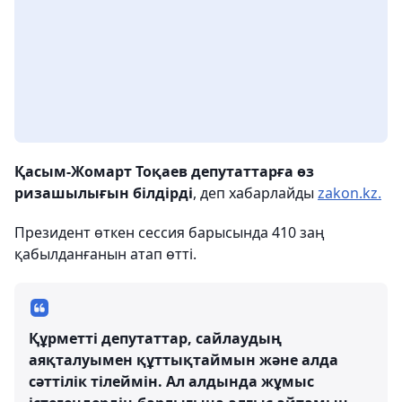
Қасым-Жомарт Тоқаев депутаттарға өз
ризашылығын білдірді
, деп хабарлайды
zakon.kz.
Президент өткен сессия барысында 410 заң
қабылданғанын атап өтті.
Құрметті депутаттар, сайлаудың
аяқталуымен құттықтаймын және алда
сәттілік тілеймін. Ал алдында жұмыс