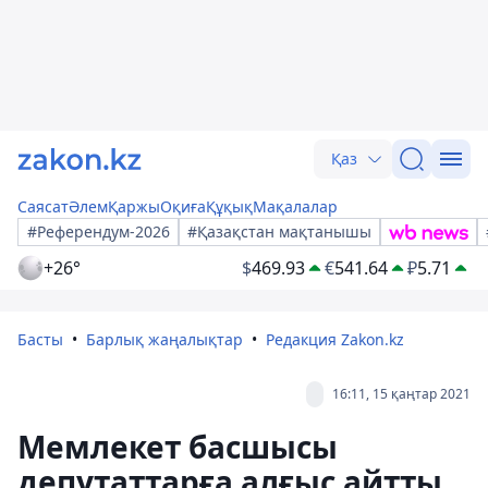
Қаз
Саясат
Әлем
Қаржы
Оқиға
Құқық
Мақалалар
#Референдум-2026
#Қазақстан мақтанышы
+26°
$
469.93
€
541.64
₽
5.71
Басты
Барлық жаңалықтар
Редакция Zakon.kz
16:11, 15 қаңтар 2021
Мемлекет басшысы
депутаттарға алғыс айтты