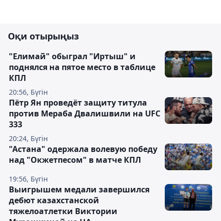
Оқи отырыңыз
"Елимай" обыграл "Иртыш" и
поднялся на пятое место в таблице
КПЛ
20:56, Бүгін
Пётр Ян проведёт защиту титула
против Мераба Двалишвили на UFC
333
20:24, Бүгін
"Астана" одержала волевую победу
над "Окжетпесом" в матче КПЛ
19:56, Бүгін
Выигрышем медали завершился
дебют казахстанской
тяжелоатлетки Виктории