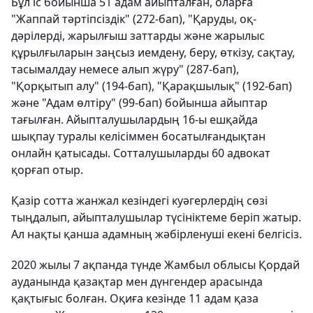
Бұл іс бойынша 51 адам айыпталған, оларға
"Жаппай тәртіпсіздік" (272-бап), "Қаруды, оқ-
дәрiлердi, жарылғыш заттарды және жарылыс
құрылғыларын заңсыз иемдену, беру, өткiзу, сақтау,
тасымалдау немесе алып жүру" (287-бап),
"Қорқытып алу" (194-бап), "Қарақшылық" (192-бап)
және "Адам өлтіру" (99-бап) бойынша айыптар
тағылған. Айыпталушылардың 16-ы ешқайда
шықпау туралы келісіммен босатылғандықтан
онлайн қатысады. Сотталушыларды 60 адвокат
қорғап отыр.
Қазір сотта жанжал кезіндегі куәгерлердің сөзі
тыңдалып, айыпталушылар түсініктеме беріп жатыр.
Ал нақты қанша адамның жәбірленуші екені белгісіз.
2020 жылы 7 ақпанда түнде Жамбыл облысы Қордай
ауданында қазақтар мен дүнгендер арасында
қақтығыс болған. Оқиға кезінде 11 адам қаза