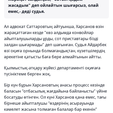
жасадым" деп ойлайтын шығарсыз, олай
емес,- деді судья.
Ал адвокат Саттаровтың айтуынша, Харсанов өзін
жарақаттаған кезде "көз алдымда конвойлар
айыпталушыларды ұрды, сот приставтары бізді
залдан шығармады" деп шағынған. Судья Айдарбек
өзі оқиға орнында болмағандықтан, күзетшілердің
әрекетіне қатысты баға бере алмайтынын айтты.
Қылмыстық-атқару жүйесі департаменті оқиғаға
түсініктеме берген жоқ.
Бір күн бұрын Харсановтың анасы процесс кезінде
баласын "отбасылық жағдайына байланысты" үйіне
босатуды өтінген. Ол күні Харсанов қана емес, тағы
бірнеше айыпталушы "өздерінің асырауында
кәмелет жасына толмаған балалар бар екенін"