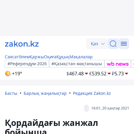
Қаз
Саясат
Әлем
Қаржы
Оқиға
Құқық
Мақалалар
#Референдум-2026
#Қазақстан мақтанышы
+19°
$
467.48
€
539.52
₽
5.73
Басты
Барлық жаңалықтар
Редакция Zakon.kz
16:01, 20 қаңтар 2021
Қордайдағы жанжал
бойынша