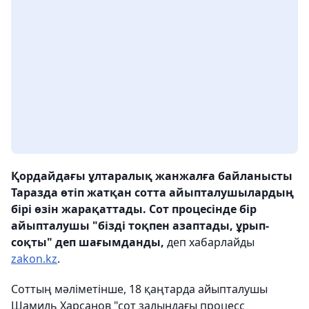
Қордайдағы ұлтаралық жанжалға байланысты
Таразда өтіп жатқан сотта айыпталушылардың
бірі өзін жарақаттады. Сот процесінде бір
айыпталушы "бізді тоқпен азаптады, ұрып-
соқты" деп
шағымданды,
деп хабарлайды
zakon.kz
.
Соттың мәліметінше, 18 қаңтарда айыпталушы
Шамиль Харсанов "сот залындағы процесс