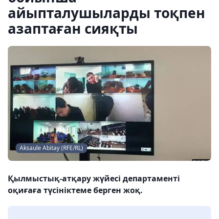
айыпталушыларды тоқпен
азаптаған сияқты
Aksaule Abitay (RFE/RL)
Қылмыстық-атқару жүйесі департаменті
оқиғаға түсініктеме берген жоқ.