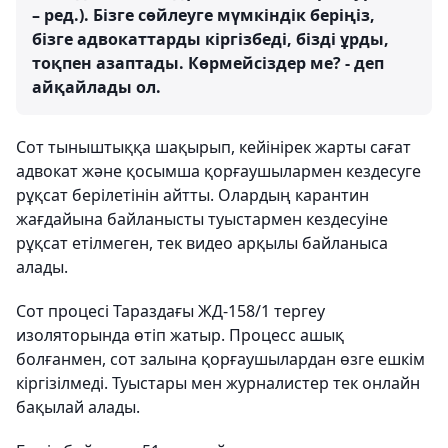
– ред.). Бізге сөйлеуге мүмкіндік беріңіз,
бізге адвокаттарды кіргізбеді, бізді ұрды,
тоқпен азаптады. Көрмейсіздер ме? - деп
айқайлады ол.
Сот тыныштыққа шақырып, кейінірек жарты сағат
адвокат және қосымша қорғаушылармен кездесуге
рұқсат берілетінін айтты. Олардың карантин
жағдайына байланысты туыстармен кездесуіне
рұқсат етілмеген, тек видео арқылы байланыса
алады.
Сот процесі Тараздағы ЖД-158/1 тергеу
изоляторында өтіп жатыр. Процесс ашық
болғанмен, сот залына қорғаушылардан өзге ешкім
кіргізілмеді. Туыстары мен журналистер тек онлайн
бақылай алады.