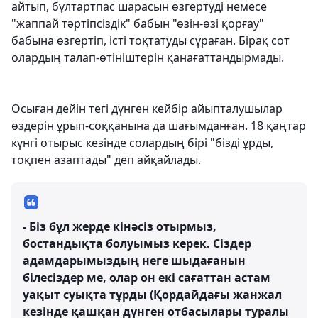
айтып, бұлтартпас шарасын өзгертуді немесе
"жаппай тәртіпсіздік" бабын "өзін-өзі қорғау"
бабына өзгертіп, істі тоқтатуды сұраған. Бірақ сот
олардың талап-өтініштерін қанағаттандырмады.
Осыған дейін тегі дүнген кейбір айыпталушылар
өздерін ұрып-соққанына да шағымданған. 18 қаңтар
күнгі отырыс кезінде солардың бірі "бізді ұрды,
тоқпен азаптады" деп айқайлады.
- Біз бұл жерде кінәсіз отырмыз,
бостандықта болуымыз керек. Сіздер
адамдарымыздың неге шыдағанын
білесіздер ме, олар он екі сағаттан астам
уақыт суықта тұрды (Қордайдағы жанжал
кезінде қашқан дүнген отбасылары туралы