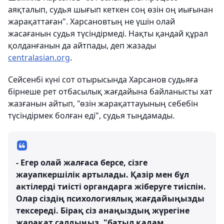
аяқталып, судья шығып кеткен соң өзін оң иығынан
жарақаттаған". Харсановтың не үшін олай
жасағанын судья түсіндірмеді. Нақты қандай құрал
қолданғанын да айтпады, деп жазады
centralasian.org
.
Сейсенбі күні сот отырысында Харсанов судьяға
бірнеше рет отбасылық жағдайына байланысты хат
жазғанын айтып, "өзін жарақаттауының себебін
түсіндірмек болған еді", судья тыңдамады.
- Егер олай жалғаса берсе, сізге
жауапкершілік артылады. Қазір мен бұл
актілерді тиісті органдарга жіберуге тиіспін.
Олар сіздің психологиялық жағдайыңызды
тексереді. Бірақ сіз анаңыздың жүрегіне
жарақат салдыңыз, "батыл қадам