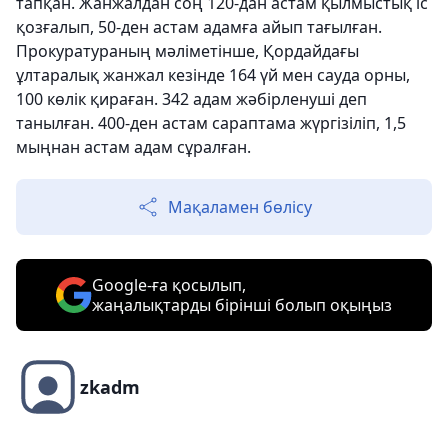
тапқан. Жанжалдан соң 120-дан астам қылмыстық іс
қозғалып, 50-ден астам адамға айып тағылған.
Прокуратураның мәліметінше, Қордайдағы
ұлтаралық жанжал кезінде 164 үй мен сауда орны,
100 көлік қираған. 342 адам жәбірленуші деп
танылған. 400-ден астам сараптама жүргізіліп, 1,5
мыңнан астам адам сұралған.
Мақаламен бөлісу
Google-ға қосылып,
жаңалықтарды бірінші болып оқыңыз
zkadm