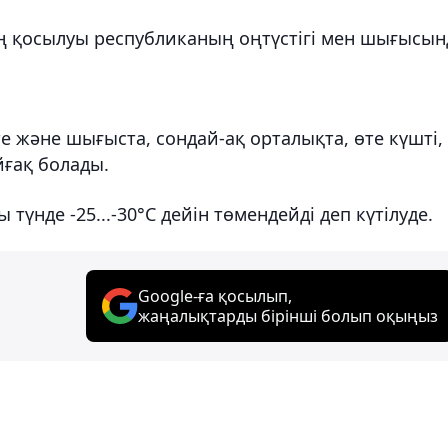
ың қосылуы республиканың оңтүстігі мен шығысын
е және шығыста, сондай-ақ орталықта, өте күшті,
йғақ болады.
 түнде -25...-30°С дейін төмендейді деп күтілуде.
Google-ға қосылып,
жаңалықтарды бірінші болып оқыңыз