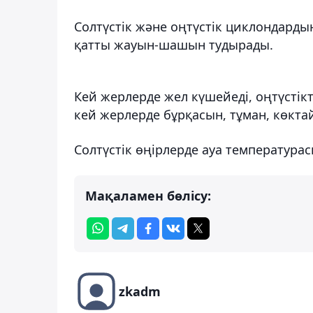
Солтүстік және оңтүстік циклондард
қатты жауын-шашын тудырады.
Кей жерлерде жел күшейеді, оңтүстікт
кей жерлерде бұрқасын, тұман, көкта
Солтүстік өңірлерде ауа температурасы
Мақаламен бөлісу:
zkadm