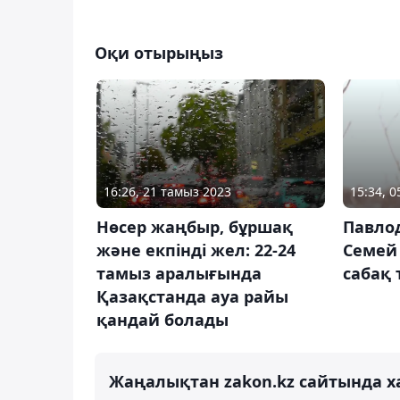
Оқи отырыңыз
16:26, 21 тамыз 2023
15:34, 
Нөсер жаңбыр, бұршақ
Павло
және екпінді жел: 22-24
Семей
тамыз аралығында
сабақ
Қазақстанда ауа райы
қандай болады
Жаңалықтан zakon.kz сайтында х