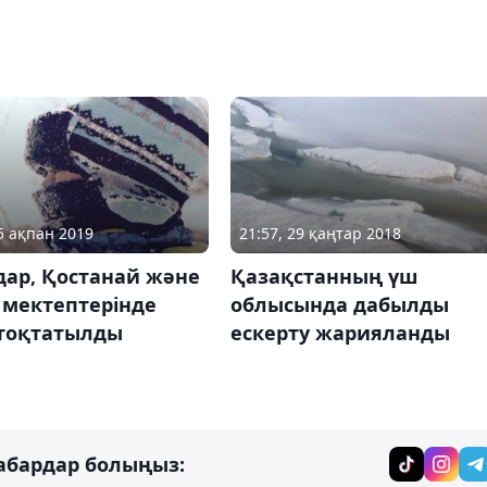
05 ақпан 2019
21:57, 29 қаңтар 2018
дар, Қостанай және
Қазақстанның үш
 мектептерінде
облысында дабылды
 тоқтатылды
ескерту жарияланды
абардар болыңыз: