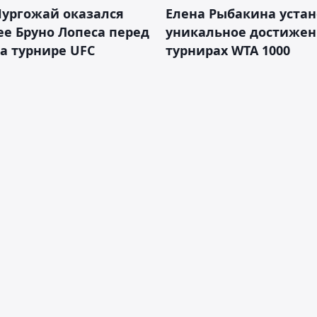
Нургожай оказался
Елена Рыбакина уста
е Бруно Лопеса перед
уникальное достижен
а турнире UFC
турнирах WTA 1000