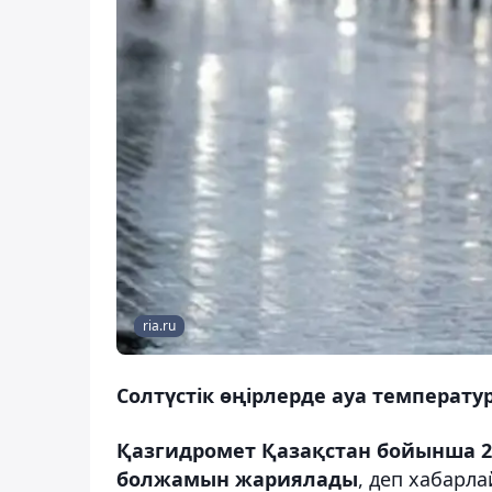
ria.ru
Солтүстік өңірлерде ауа температура
Қазгидромет Қазақстан бойынша 20
болжамын жариялады
, деп хабарл