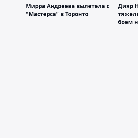
Мирра Андреева вылетела с
Дияр 
"Мастерса" в Торонто
тяжеле
боем н