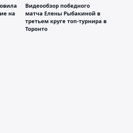
новила
Видеообзор победного
ие на
матча Елены Рыбакиной в
третьем круге топ-турнира в
Торонто