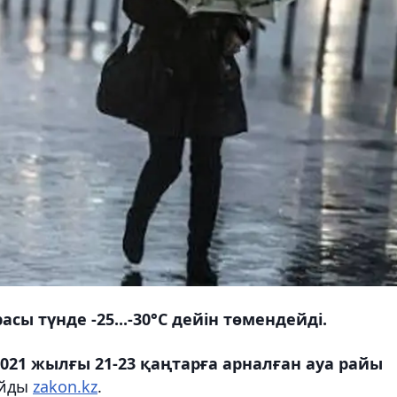
сы түнде -25...-30°С дейін төмендейді.
21 жылғы 21-23 қаңтарға арналған ауа райы
айды
zakon.kz
.