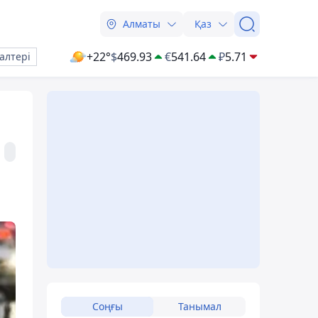
Алматы
Қаз
+22°
$
469.93
€
541.64
₽
5.71
алтері
Соңғы
Танымал