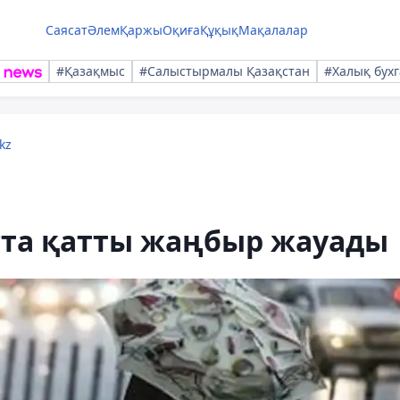
Саясат
Әлем
Қаржы
Оқиға
Құқық
Мақалалар
#Қазақмыс
#Салыстырмалы Қазақстан
#Халық бухг
kz
ста қатты жаңбыр жауады