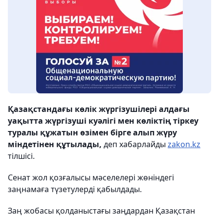
Қазақстандағы көлік жүргізушілері алдағы
уақытта жүргізуші куәлігі мен көліктің тіркеу
туралы құжатын өзімен бірге алып жүру
міндетінен құтылады,
деп хабарлайды
zakon.kz
тілшісі.
Сенат жол қозғалысы мәселелері жөніндегі
заңнамаға түзетулерді қабылдады.
Заң жобасы қолданыстағы заңдардан Қазақстан