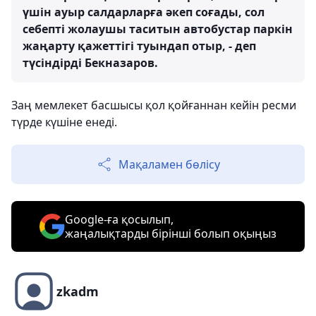
үшін ауыр салдарларға әкеп соғады, сол
себепті жолаушы таситын автобустар паркін
жаңарту қажеттігі туындап отыр, - деп
түсіндірді Бекназаров.
Заң мемлекет басшысы қол қойғаннан кейін ресми
түрде күшіне енеді.
Мақаламен бөлісу
Google-ға қосылып,
жаңалықтарды бірінші болып оқыңыз
zkadm