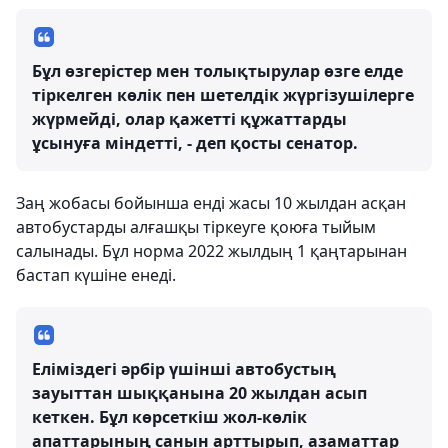
Бұл өзгерістер мен толықтырулар өзге елде
тіркелген көлік пен шетелдік жүргізушілерге
жүрмейді, олар қажетті құжаттарды
ұсынуға міндетті, - деп қосты сенатор.
Заң жобасы бойынша енді жасы 10 жылдан асқан
автобустарды алғашқы тіркеуге қоюға тыйым
салынады. Бұл норма 2022 жылдың 1 қаңтарынан
бастап күшіне енеді.
Еліміздегі әрбір үшінші автобустың
зауыттан шыққанына 20 жылдан асып
кеткен. Бұл көрсеткіш жол-көлік
апаттарының санын арттырып, азаматтар