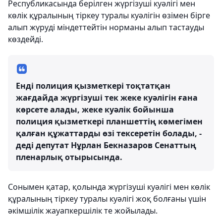
Республикасында берілген жүргізуші куәлігі мен
көлік құралының тіркеу туралы куәлігін өзімен бірге
алып жүруді міндеттейтін норманы алып тастауды
көздейді.
Енді полиция қызметкері тоқтатқан
жағдайда жүргізуші тек жеке куәлігін ғана
көрсете алады, жеке куәлік бойынша
полиция қызметкері планшеттің көмегімен
қалған құжаттарды өзі тексеретін болады, -
деді депутат Нұрлан Бекназаров Сенаттың
пленарлық отырысында.
Сонымен қатар, қолында жүргізуші куәлігі мен көлік
құралының тіркеу туралы куәлігі жоқ болғаны үшін
әкімшілік жауапкершілік те жойылады.