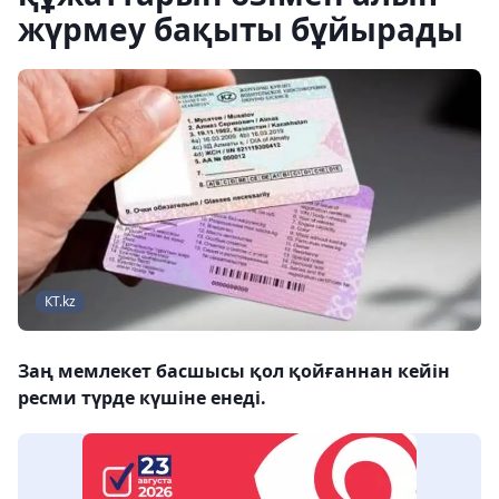
жүрмеу бақыты бұйырады
КТ.kz
Заң мемлекет басшысы қол қойғаннан кейін
ресми түрде күшіне енеді.