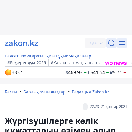
Қаз
Саясат
Әлем
Қаржы
Оқиға
Құқық
Мақалалар
#Референдум-2026
#Қазақстан мақтанышы
+33°
$
469.93
€
541.64
₽
5.71
Басты
Барлық жаңалықтар
Редакция Zakon.kz
22:23, 21 қаңтар 2021
Жүргізушілерге көлік
құжаттарын өзімен алып