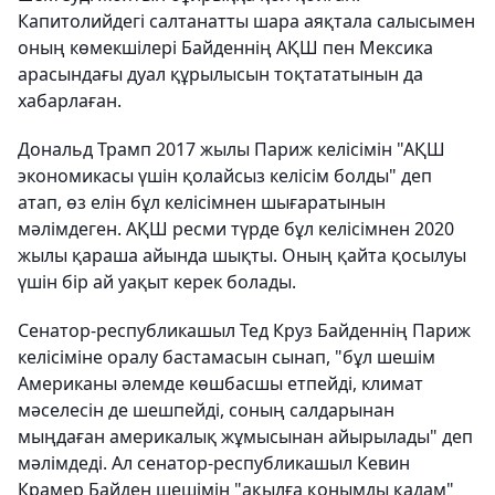
Капитолийдегі салтанатты шара аяқтала салысымен
оның көмекшілері Байденнің АҚШ пен Мексика
арасындағы дуал құрылысын тоқтататынын да
хабарлаған.
Дональд Трамп 2017 жылы Париж келісімін "АҚШ
экономикасы үшін қолайсыз келісім болды" деп
атап, өз елін бұл келісімнен шығаратынын
мәлімдеген. АҚШ ресми түрде бұл келісімнен 2020
жылы қараша айында шықты. Оның қайта қосылуы
үшін бір ай уақыт керек болады.
Сенатор-республикашыл Тед Круз Байденнің Париж
келісіміне оралу бастамасын сынап, "бұл шешім
Американы әлемде көшбасшы етпейді, климат
мәселесін де шешпейді, соның салдарынан
мыңдаған америкалық жұмысынан айырылады" деп
мәлімдеді. Ал сенатор-республикашыл Кевин
Крамер Байден шешімін "ақылға қонымды қадам"