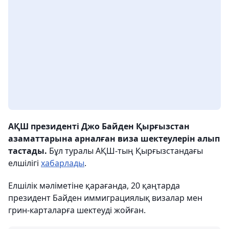
АҚШ президенті Джо Байден Қырғызстан
азаматтарына арналған виза шектеулерін алып
тастады.
Бұл туралы АҚШ-тың Қырғызстандағы
елшілігі
хабарлады
.
Елшілік мәліметіне қарағанда, 20 қаңтарда
президент Байден иммиграциялық визалар мен
грин-карталарға шектеуді жойған.