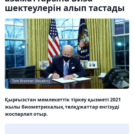
шектеулерін алып тастады
Tom Brenner (Reuters)
Қырғызстан мемлекеттік тіркеу қызметі 2021
жылы биометрикалық төлқұжаттар енгізуді
жоспарлап отыр.