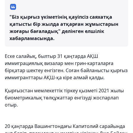
"Біз қырғыз үкіметінің қауіпсіз саяхатқа
қатысты бір жылда атқарған жұмыстарын
жоғары бағаладық" делінген елшілік
хабарламасында.
Еске салайық, былтыр 31 қаңтарда АҚШ
иммиграциялық визалар мен грин-карталарға
бірқатар шектеу енгізген. Соған байланысты қырғыз
иммигранттары АҚШ-қа кіре алмай қалды.
Қырғызстан мемлекеттік тіркеу қызметі 2021 жылы
биометрикалық төлқұжаттар енгізуді жоспарлап
отыр.
20 қаңтарда Вашингтондағы Капитолий сарайында