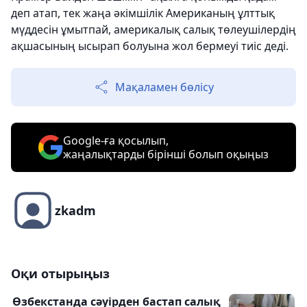
деп атап, тек жаңа әкімшілік Американың ұлттық
мүддесін ұмытпай, америкалық салық төлеушілердің
ақшасының ысырап болуына жол бермеуі тиіс деді.
Мақаламен бөлісу
Google-ға қосылып,
жаңалықтарды бірінші болып оқыңыз
zkadm
Оқи отырыңыз
Өзбекстанда сәуірден бастап салық