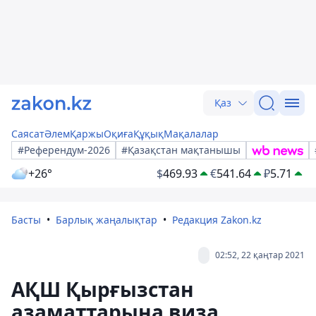
Қаз
Саясат
Әлем
Қаржы
Оқиға
Құқық
Мақалалар
#Референдум-2026
#Қазақстан мақтанышы
+26°
$
469.93
€
541.64
₽
5.71
Басты
Барлық жаңалықтар
Редакция Zakon.kz
02:52, 22 қаңтар 2021
АҚШ Қырғызстан
азаматтарына виза