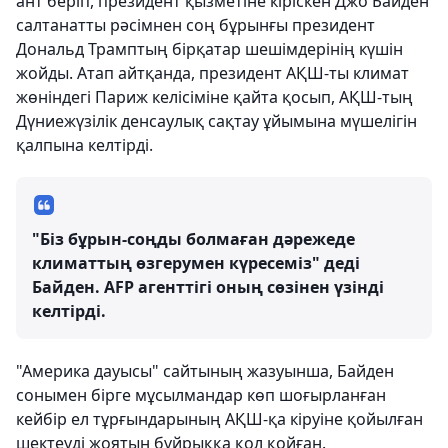
ант беріп, президент қызметіне кіріскен Джо Байден
салтанатты рәсімнен соң бұрынғы президент
Дональд Трамптың бірқатар шешімдерінің күшін
жойды. Атап айтқанда, президент АҚШ-ты климат
жөніндегі Париж келісіміне қайта қосып, АҚШ-тың
Дүниежүзілік денсаулық сақтау ұйымына мүшелігін
қалпына келтірді.
"Біз бұрын-соңды болмаған дәрежеде
климаттың өзгерумен күресеміз" деді
Байден. AFP агенттігі оның сөзінен үзінді
келтірді.
"Америка дауысы" сайтының жазуынша, Байден
сонымен бірге мұсылмандар көп шоғырланған
кейбір ел тұрғындарының АҚШ-қа кіруіне қойылған
шектеуді жоятын бұйрыққа қол қойған.