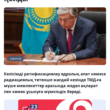
zakon.kz
Келісімді ратификациялау ядролық апат немесе
радиациялық төтенше жағдай кезінде ТМД-ға
мүше мемлекеттер арасында жедел ақпарат
пен көмек ұсынуға мүмкіндік береді.