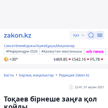
Қаз
Саясат
Әлем
Қаржы
Оқиға
Құқық
Мақалалар
#Референдум-2026
#Қазақстан мақтанышы
+30°
$
469.85
€
542.16
₽
5.78
Басты
Барлық жаңалықтар
Редакция Zakon.kz
22:41, 01 ақпан 2021
Тоқаев бірнеше заңға қол
қойды