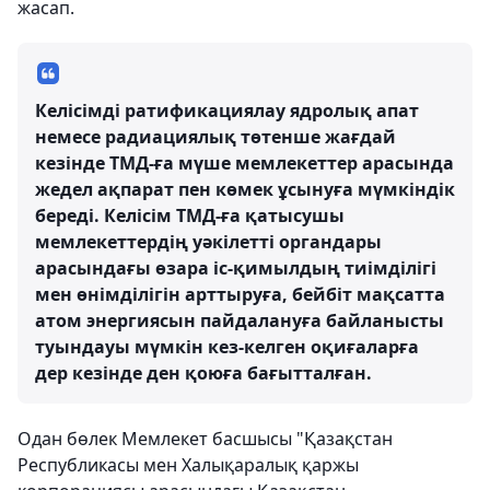
жасап.
Келісімді ратификациялау ядролық апат
немесе радиациялық төтенше жағдай
кезінде ТМД-ға мүше мемлекеттер арасында
жедел ақпарат пен көмек ұсынуға мүмкіндік
береді. Келісім ТМД-ға қатысушы
мемлекеттердің уәкілетті органдары
арасындағы өзара іс-қимылдың тиімділігі
мен өнімділігін арттыруға, бейбіт мақсатта
атом энергиясын пайдалануға байланысты
туындауы мүмкін кез-келген оқиғаларға
дер кезінде ден қоюға бағытталған.
Одан бөлек Мемлекет басшысы "Қазақстан
Республикасы мен Халықаралық қаржы