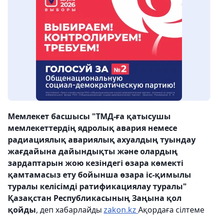
Мемлекет басшысы "ТМД-ға қатысушы
мемлекеттердің ядролық авария немесе
радиациялық авариялық ахуалдың туындау
жағдайына дайындықты және олардың
зардаптарын жою кезіндегі өзара көмекті
қамтамасыз ету бойынша өзара іс-қимылы
туралы келісімді ратификациялау туралы"
Қазақстан Республикасының Заңына қол
қойды
, деп хабарлайды
zakon.kz
Ақордаға сілтеме