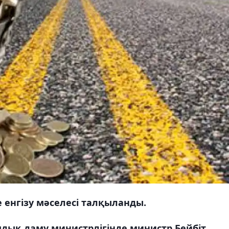
енгізу мәселесі талқыланды.
ық даму министрлігінде министр Бейбіт