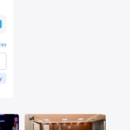
Кіру
у