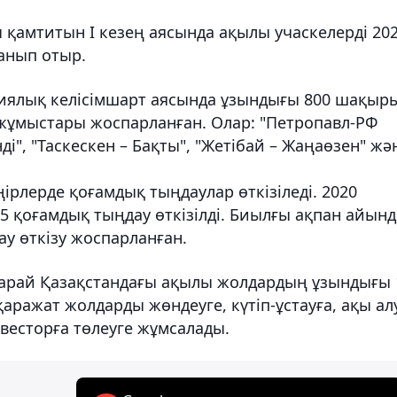
амтитын I кезең аясында ақылы учаскелерді 20
анып отыр.
циялық келісімшарт аясында ұзындығы 800 шақыр
жұмыстары жоспарланған. Олар: "Петропавл-РФ
ді", "Таскескен – Бақты", "Жетібай – Жаңаөзен" жә
ірлерде қоғамдық тыңдаулар өткізіледі. 2020
 қоғамдық тыңдау өткізілді. Биылғы ақпан айынд
у өткізу жоспарланған.
а қарай Қазақстандағы ақылы жолдардың ұзындығы 
аражат жолдарды жөндеуге, күтіп-ұстауға, ақы ал
весторға төлеуге жұмсалады.