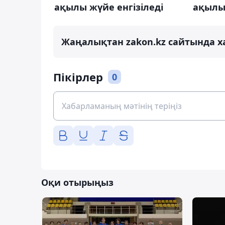
ақылы жүйе енгізіледі
ақылы
Жаңалықтан zakon.kz сайтында х
Пікірлер
0
Оқи отырыңыз