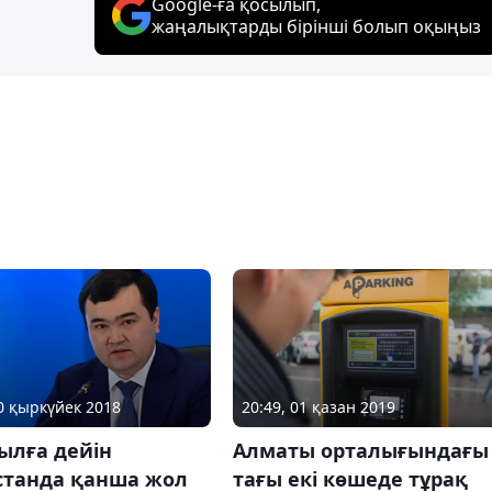
Google-ға қосылып,
жаңалықтарды бірінші болып оқыңыз
10 қыркүйек 2018
20:49, 01 қазан 2019
ылға дейін
Алматы орталығындағы
станда қанша жол
тағы екі көшеде тұрақ