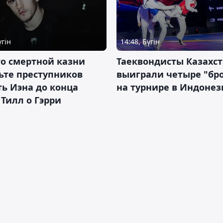
үгін
14:48, Бүгін
о смертной казни
Таеквондисты Казахс
ьте преступников
выиграли четыре "бр
ь Иэна до конца
на турнире в Индоне
 Тилл о Гэрри