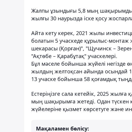
Жалпы ұзындығы 5,8 мың шақырымды қ
жылғы 30 наурызда іске қосу жоспарл
Айта кету керек, 2021 жылы инвести
болатын 5 учаскеде құрылыс-монтаж 
шекарасы (Қорған)", "Щучинск – Зерен
"Ақтөбе – Қарабұтақ" учаскелері.
Бұл мәселе бойынша жүйелі негізде өң
жылдың желтоқсан айында осындай 15
13 учаске бойынша 58 қоғамдық тыңда
Естеріңізге сала кетейік, 2025 жылғ
мың шақырымға жетеді. Одан түскен қ
жүйелеріне қызмет көрсетуге және ин
Мақаламен бөлісу: