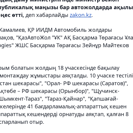
публикалық маңызы бар автожолдарда ақылы
ңес өтті,
деп хабарлайды
zakon.kz
.
 Камалиев, ҚР ИИДМ Автомобиль жолдары
ақов, "ҚазАвтоЖол "ҰК" АҚ Басқарма Төрағасы Ұл
logies" ЖШС Басқарма Төрағасы Зейнұр Майтеков
ырым болатын жолдың 18 учаскесінде бақылау
онтаждау жұмыстары аяқталды. 10 учаске тестіл
стан шекарасы", "Орал- РФ шекарасы (Саратов)",
Ақтөбе – РФ шекарасы (Орынбор)", "Щучинск-
ымкент-Тараз", "Тараз-Қайнар", "Қапшағай-
скелерінде 41 бағдарламалық-аппараттық кешен
параттық кешендерді орнатуды аяқтап, қалған 8
оспарланып отыр.