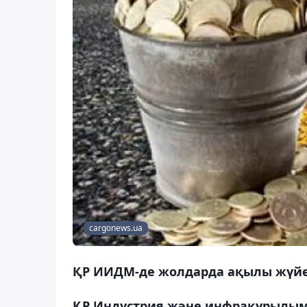
cargonews.ua
ҚР ИИДМ-де жолдарда ақылы жүйе 
ҚР Индустрия және инфрақұрылымд