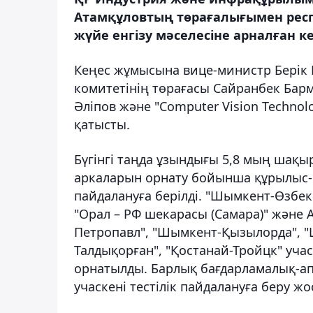
Атамқұловтың төрағалығымен рес
жүйе енгізу мәселесіне арналған ке
Кеңес жұмысына вице-министр Берік
комитетінің төрағасы Сайранбек Барм
Әліпов және "Computer Vision Techno
қатысты.
Бүгінгі таңда ұзындығы 5,8 мың шақ
аркаларын орнату бойынша құрылыс-м
пайдалануға берілді. "Шымкент-Өзбек
"Орал – РФ шекарасы (Самара)" және 
Петропавл", "Шымкент-Қызылорда", "Ш
Талдықорған", "Қостанай-Тройцк" уча
орнатылды. Барлық бағдарламалық-ап
учаскені тестілік пайдалануға беру ж