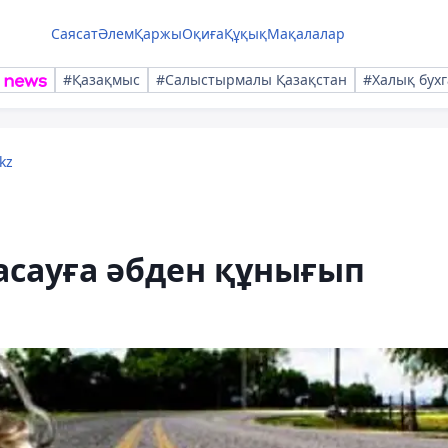
Саясат
Әлем
Қаржы
Оқиға
Құқық
Мақалалар
#Қазақмыс
#Салыстырмалы Қазақстан
#Халық бухг
kz
асауға әбден құнығып