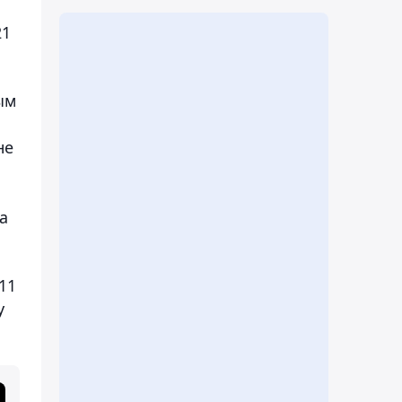
21
ым
не
а
11
у