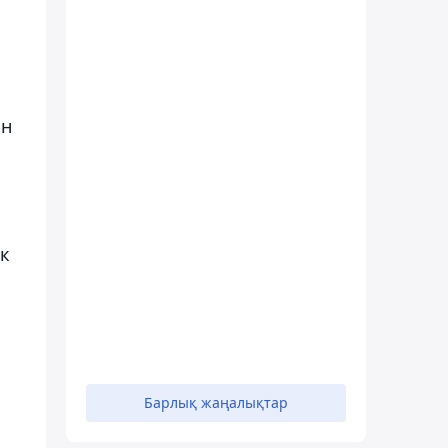
ан
ік
Барлық жаңалықтар