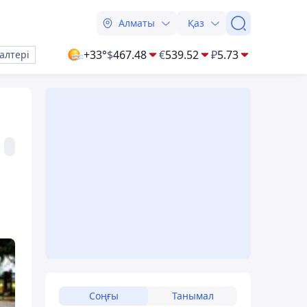
Алматы
Қаз
+33°
$
467.48
€
539.52
₽
5.73
алтері
Соңғы
Танымал