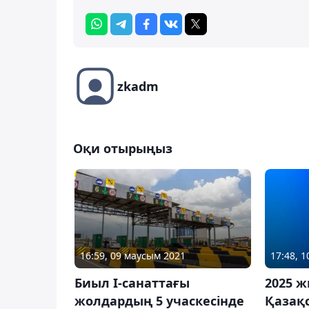
zkadm
Оқи отырыңыз
16:59, 09 маусым 2021
17:48, 
Биыл І-санаттағы
2025 ж
жолдардың 5 учаскесінде
Қазақ