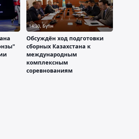
14:30, Бүгін
тана
Обсуждён ход подготовки
онзы"
сборных Казахстана к
зии
международным
комплексным
соревнованиям