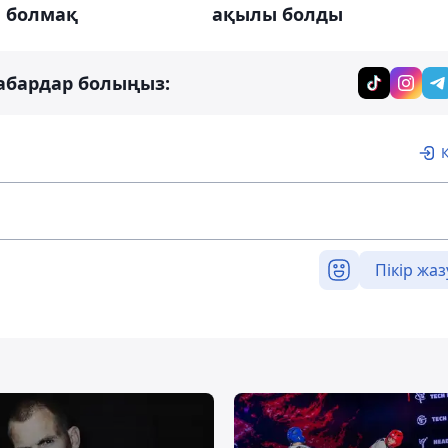
 болмақ
ақылы болды
абардар болыңыз:
Пікір жаз