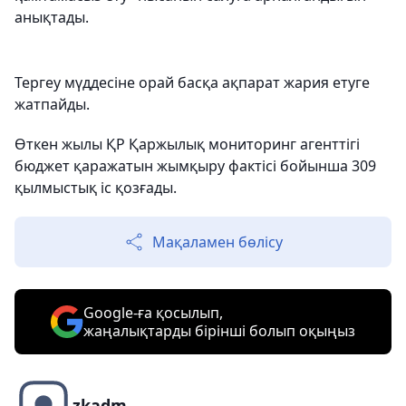
анықтады.
Тергеу мүддесіне орай басқа ақпарат жария етуге
жатпайды.
Өткен жылы ҚР Қаржылық мониторинг агенттігі
бюджет қаражатын жымқыру фактісі бойынша 309
қылмыстық іс қозғады.
Мақаламен бөлісу
Google-ға қосылып,
жаңалықтарды бірінші болып оқыңыз
zkadm