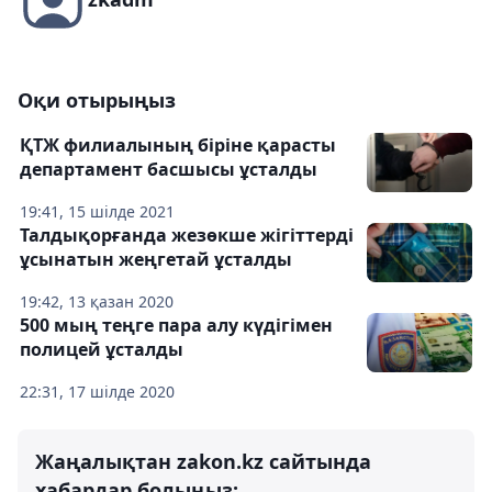
Оқи отырыңыз
ҚТЖ филиалының біріне қарасты
департамент басшысы ұсталды
19:41, 15 шілде 2021
Талдықорғанда жезөкше жігіттерді
ұсынатын жеңгетай ұсталды
19:42, 13 қазан 2020
500 мың теңге пара алу күдігімен
полицей ұсталды
22:31, 17 шілде 2020
Жаңалықтан zakon.kz сайтында
хабардар болыңыз: