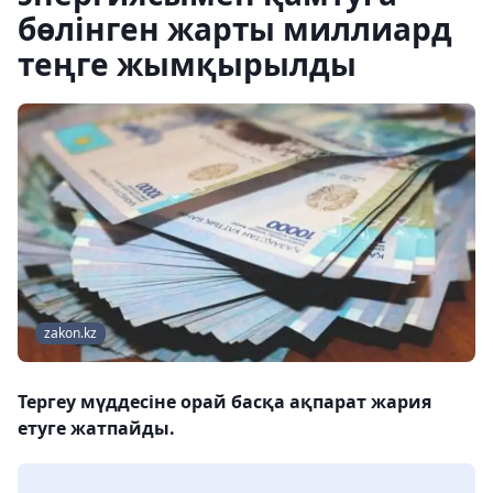
бөлінген жарты миллиард
теңге жымқырылды
zakon.kz
Тергеу мүддесіне орай басқа ақпарат жария
етуге жатпайды.