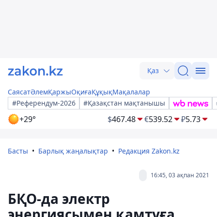
Қаз
Саясат
Әлем
Қаржы
Оқиға
Құқық
Мақалалар
#Референдум-2026
#Қазақстан мақтанышы
+29°
$
467.48
€
539.52
₽
5.73
Басты
Барлық жаңалықтар
Редакция Zakon.kz
16:45, 03 ақпан 2021
БҚО-да электр
энергиясымен қамтуға