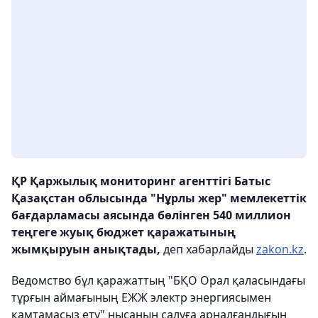
ҚР Қаржылық мониторинг агенттігі Батыс
Қазақстан облысында "Нұрлы жер" мемлекеттік
бағдарламасы аясында бөлінген 540 миллион
теңгеге жуық бюджет қаражатының
жымқыруын анықтады,
деп хабарлайды
zakon.kz
.
Ведомство бұл қаражаттың "БҚО Орал қаласындағы
тұрғын аймағының ЕЖЖ электр энергиясымен
қамтамасыз ету" нысанын салуға арналғандығын