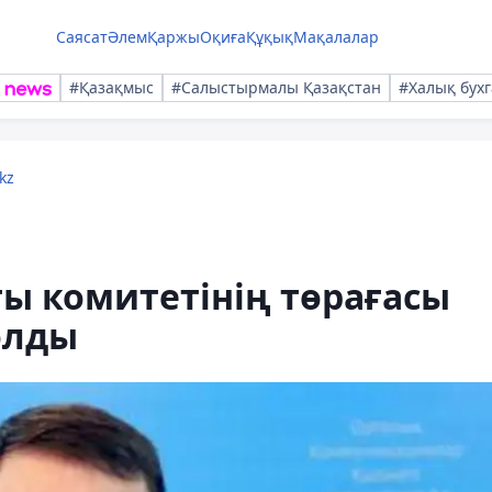
Саясат
Әлем
Қаржы
Оқиға
Құқық
Мақалалар
#Қазақмыс
#Салыстырмалы Қазақстан
#Халық бухг
kz
 комитетінің төрағасы
олды