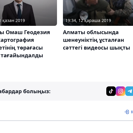
1 қазан 2019
19:34, 12 қараша 2019
зы Омаш Геодезия
Алматы облысында
картография
шенеуніктің ұсталған
тінің төрағасы
сәттегі видеосы шықты
 тағайындалды
абардар болыңыз: