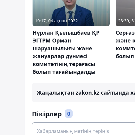
10:17, 04 ақпан 2022
23:39, 3
Нұрлан Қылышбаев ҚР
Серға
ЭГТРМ Орман
және 
шаруашылығы және
комите
жануарлар дүниесі
болып
комитетінің төрағасы
болып тағайындалды
Жаңалықтан zakon.kz сайтында х
Пікірлер
0