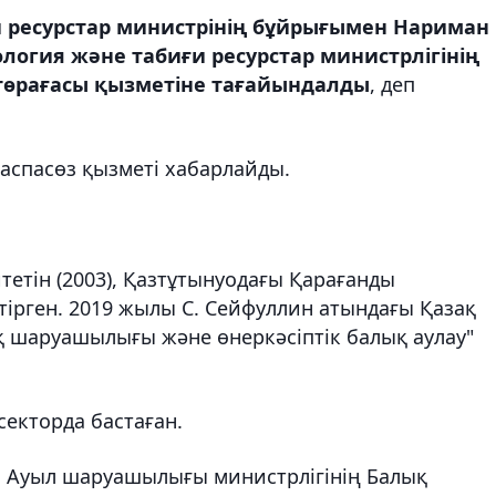
и ресурстар министрінің бұйрығымен Нариман
ология және табиғи ресурстар министрлігінің
төрағасы қызметіне тағайындалды
, деп
аспасөз қызметі хабарлайды.
етін (2003), Қазтұтынуодағы Қарағанды
ітірген. 2019 жылы С. Сейфуллин атындағы Қазақ
қ шаруашылығы және өнеркәсіптік балық аулау"
екторда бастаған.
Р Ауыл шаруашылығы министрлігінің Балық