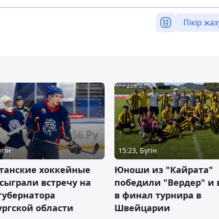
Пікір жаз
үгін
15:23, Бүгін
станские хоккейные
Юноши из "Кайрата"
сыграли встречу на
победили "Вердер" и
губернатора
в финал турнира в
ргской области
Швейцарии