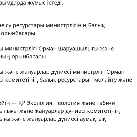
зымдарда жұмыс істеді.
не су ресурстары министрлігінің Балық
 орынбасары.
ғы министрлігі Орман шаруашылығы және
ының орынбасары.
ы және жануарлар дүниесі министрлігі Орман
 комитетінің балық ресурстарын молайту және
йін — ҚР Экология, геология және табиғи
ылығы және жануарлар дүниесі комитетінің
ғы және жануарлар дүниесі аумақтық