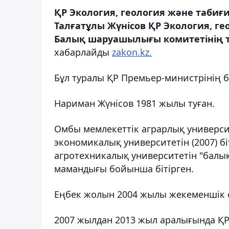
ҚР Экология, геология және табиғ
Талғатұлы Жүнісов ҚР Экология, ге
Балық шаруашылығы комитетінің 
хабарлайды
zakon.kz.
Бұл туралы ҚР Премьер-министрінің б
Нариман Жүнісов 1981 жылы туған.
Омбы мемлекеттік аграрлық университ
экономикалық университетін (2007) б
агротехникалық университетін "балы
мамандығы бойынша бітірген.
Еңбек жолын 2004 жылы жекеменшік с
2007 жылдан 2013 жыл аралығында Қ