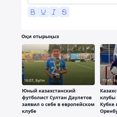
Оқи отырыңыз
16:07, Бүгін
15:45, Б
Юный казахстанский
Казах
футболист Султан Даулетов
клубы 
заявил о себе в европейском
Кубке 
клубе
Оренбу