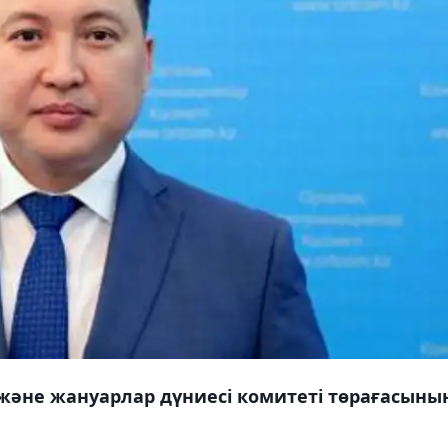
әне жануарлар дүниесі комитеті төрағасыны