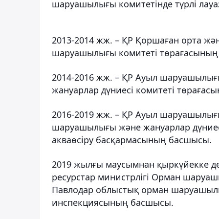
шаруашылығы комитетінде түрлі лауа
2013-2014 жж. – ҚР Қоршаған орта жә
шаруашылығы комитеті төрағасының
2014-2016 жж. – ҚР Ауыл шаруашылы
жануарлар дүниесі комитеті төрағас
2016-2019 жж. – ҚР Ауыл шаруашылығ
шаруашылығы және жануарлар дүниесі
акваөсіру басқармасының басшысы.
2019 жылғы маусымнан қыркүйекке де
ресурстар министрлігі Орман шаруаш
Павлодар облыстық орман шаруашылы
инспекциясының басшысы.