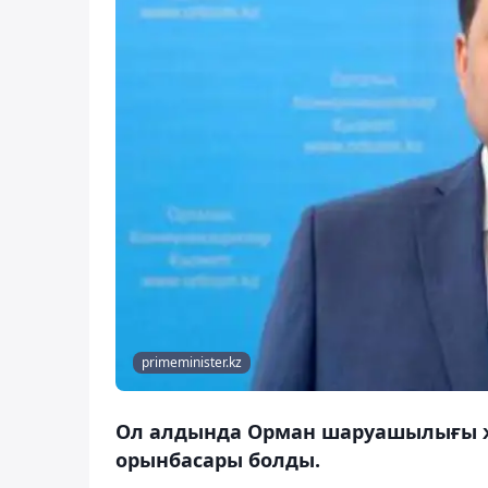
primeminister.kz
Ол алдында Орман шаруашылығы ж
орынбасары болды.