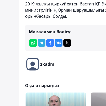
2019 жылғы қыркүйектен бастап ҚР Эк
министрлігінің Орман шаруашылығы ж
орынбасары болды.
Мақаламен бөлісу:
zkadm
Оқи отырыңыз