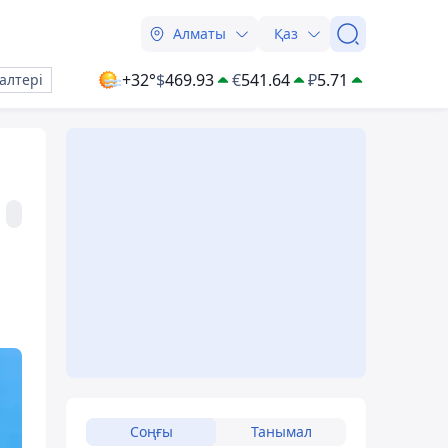
Алматы
Қаз
+32°
$
469.93
€
541.64
₽
5.71
алтері
Соңғы
Танымал