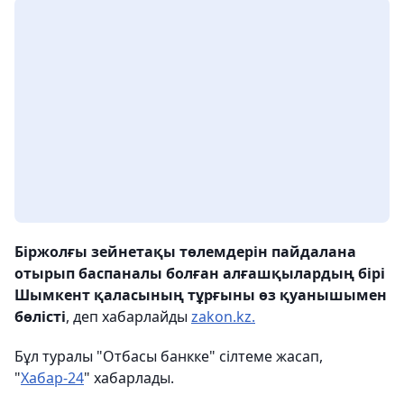
Біржолғы зейнетақы төлемдерін пайдалана
отырып баспаналы болған алғашқылардың бірі
Шымкент қаласының тұрғыны өз қуанышымен
бөлісті
, деп хабарлайды
zakon.kz.
Бұл туралы "Отбасы банкке" сілтеме жасап,
"
Хабар-24
" хабарлады.