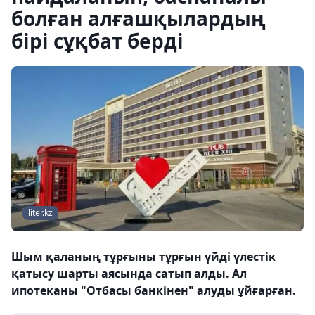
болған алғашқылардың
бірі сұқбат берді
liter.kz
Шым қаланың тұрғыны тұрғын үйді үлестік
қатысу шарты аясында сатып алды. Ал
ипотеканы "Отбасы банкінен" алуды ұйғарған.