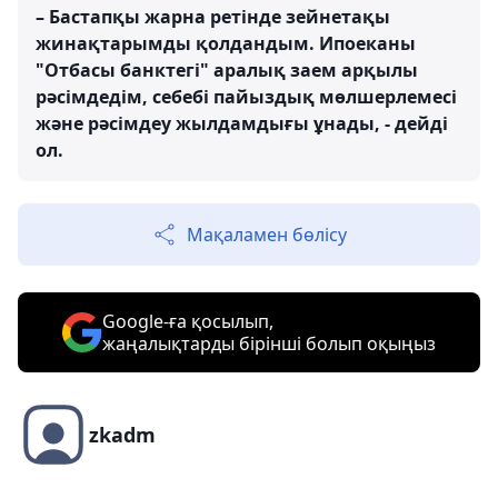
– Бастапқы жарна ретінде зейнетақы
жинақтарымды қолдандым. Ипоеканы
"Отбасы банктегі" аралық заем арқылы
рәсімдедім, себебі пайыздық мөлшерлемесі
және рәсімдеу жылдамдығы ұнады, - дейді
ол.
Мақаламен бөлісу
Google-ға қосылып,
жаңалықтарды бірінші болып оқыңыз
zkadm