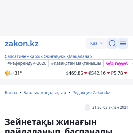
Қаз
Саясат
Әлем
Қаржы
Оқиға
Құқық
Мақалалар
#Референдум-2026
#Қазақстан мақтанышы
+31°
$
469.85
€
542.16
₽
5.78
Басты
Барлық жаңалықтар
Редакция Zakon.kz
21:30, 03 ақпан 2021
Зейнетақы жинағын
пайдаланып, баспаналы