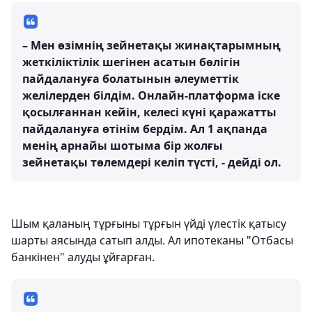
– Мен өзімнің зейнетақы жинақтарымның
жеткіліктілік шегінен асатын бөлігін
пайдалануға болатынын әлеуметтік
желілерден білдім. Онлайн-платформа іске
қосылғаннан кейін, келесі күні қаражатты
пайдалануға өтінім бердім. Ал 1 ақпанда
менің арнайы шотыма бір жолғы
зейнетақы төлемдері келіп түсті, - дейді ол.
Шым қаланың тұрғыны тұрғын үйді үлестік қатысу
шарты аясында сатып алды. Ал ипотеканы "Отбасы
банкінен" алуды ұйғарған.