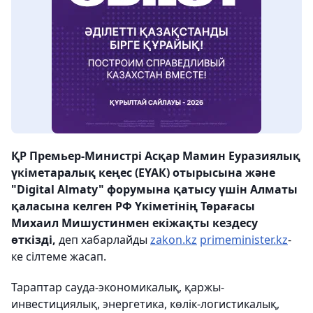
ҚР Премьер-Министрі Асқар Мамин Еуразиялық
үкіметаралық кеңес (ЕҮАК) отырысына және
"Digital Almaty" форумына қатысу үшін Алматы
қаласына келген РФ Үкіметінің Төрағасы
Михаил Мишустинмен екіжақты кездесу
өткізді,
деп хабарлайды
zakon.kz
primeminister.kz
-
ке сілтеме жасап.
Тараптар сауда-экономикалық, қаржы-
инвестициялық, энергетика, көлік-логистикалық,