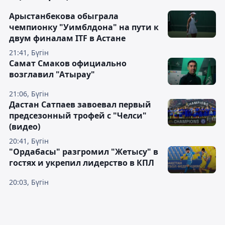
Арыстанбекова обыграла
чемпионку "Уимблдона" на пути к
двум финалам ITF в Астане
21:41, Бүгін
Самат Смаков официально
возглавил "Атырау"
21:06, Бүгін
Дастан Сатпаев завоевал первый
предсезонный трофей с "Челси"
(видео)
20:41, Бүгін
"Ордабасы" разгромил "Жетысу" в
гостях и укрепил лидерство в КПЛ
20:03, Бүгін