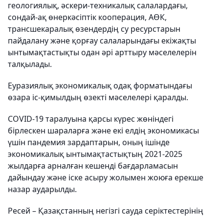
геологиялық, әскери-техникалық салалардағы,
сондай-ақ өнеркәсіптік кооперация, АӨК,
трансшекаралық өзендердің су ресурстарын
пайдалану және қорғау салаларындағы екіжақты
ынтымақтастықты одан әрі арттыру мәселелерін
талқылады.
Еуразиялық экономикалық одақ форматындағы
өзара іс-қимылдың өзекті мәселелері қаралды.
COVID-19 таралуына қарсы күрес жөніндегі
бірлескен шараларға және екі елдің экономикасы
үшін пандемия зардаптарын, оның ішінде
экономикалық ынтымақтастықтың 2021-2025
жылдарға арналған кешенді бағдарламасын
дайындау және іске асыру жолымен жоюға ерекше
назар аударылды.
Ресей – Қазақстанның негізгі сауда серіктестерінің