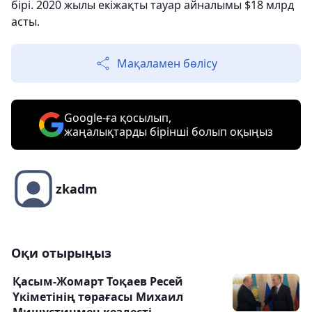
бірі. 2020 жылы екіжақты тауар айналымы $18 млрд
асты.
Мақаламен бөлісу
Google-ға қосылып,
жаңалықтарды бірінші болып оқыңыз
zkadm
Оқи отырыңыз
Қасым-Жомарт Тоқаев Ресей
Үкіметінің төрағасы Михаил