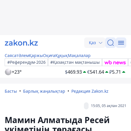
Қаз
Саясат
Әлем
Қаржы
Оқиға
Құқық
Мақалалар
#Референдум-2026
#Қазақстан мақтанышы
+23°
$
469.93
€
541.64
₽
5.71
Басты
Барлық жаңалықтар
Редакция Zakon.kz
15:05, 05 ақпан 2021
Мамин Алматыда Ресей
үкіметінің төрағасы