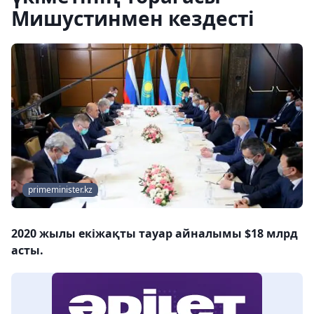
Мишустинмен кездесті
primeminister.kz
2020 жылы екіжақты тауар айналымы $18 млрд
асты.