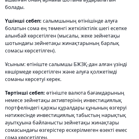
болады.
Үшінші себеп:
салымшының өтінішінде алуға
болатын сома ең төменгі жеткіліктілік шегі есепке
алынбай көрсетілген (мысалы, жеке зейнетақы
шотындағы зейнетақы жинақтарының барлық
сомасы көрсетілген).
Ұсыным: өтініште салымшы БЖЗҚ-дан алған үзінді
көшірмеде көрсетілген және алуға қолжетімді
соманы көрсетуі керек.
Төртінші себеп:
өтініште валюта бағамдарының
немесе зейнетақы активтерінің инвестициялық
портфеліндегі қаржы құралдары құнының өзгеруі
нәтижесінде инвестициялық табыстың нарықтық
ауытқуына байланысты зейнетақы жинақтары
сомасындағы өзгерістер ескерілмеген өзекті емес
сома көрсетілген.