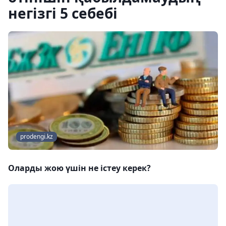
негізгі 5 себебі
prodengi.kz
Оларды жою үшін не істеу керек?