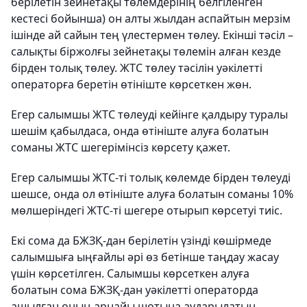
берілетін зейнетақы төлемдерінің белгіленген
кестесі бойынша) он алты жылдан аспайтын мерзім
ішінде ай сайын тең үлестермен төлеу. Екінші тәсіл –
салықты біржолғы зейнетақы төлемін алған кезде
бірден толық төлеу. ЖТС төлеу тәсілін уәкілетті
операторға беретін өтініште көрсеткен жөн.
Егер салымшы ЖТС төлеуді кейінге қалдыру туралы
шешім қабылдаса, онда өтініште алуға болатын
соманы ЖТС шегерімінсіз көрсету қажет.
Егер салымшы ЖТС-ті толық көлемде бірден төлеуді
шешсе, онда ол өтініште алуға болатын соманы 10%
мөлшеріндегі ЖТС-ті шегере отырып көрсетуі тиіс.
Екі сома да БЖЗҚ-дан берілетін үзінді көшірмеде
салымшыға ыңғайлы әрі өз бетінше таңдау жасау
үшін көрсетілген. Салымшы көрсеткен алуға
болатын сома БЖЗҚ-дан уәкілетті операторда
ашылған оның арнайы шотына аударылатын