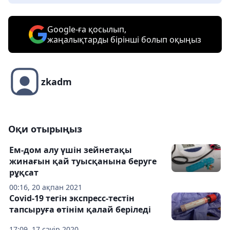
Google-ға қосылып,
жаңалықтарды бірінші болып оқыңыз
zkadm
Оқи отырыңыз
Ем-дом алу үшін зейнетақы
жинағын қай туысқанына беруге
рұқсат
00:16, 20 ақпан 2021
Covid-19 тегін экспресс-тестін
тапсыруға өтінім қалай беріледі
17:09, 17 сәуір 2020