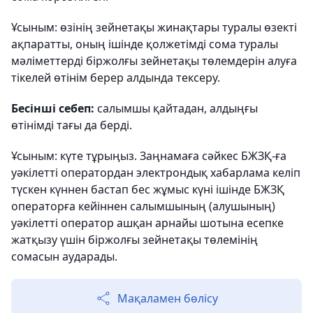
Ұсыным: өзінің зейнетақы жинақтары туралы өзекті
ақпаратты, оның ішінде қолжетімді сома туралы
мәліметтерді біржолғы зейнетақы төлемдерін алуға
тікелей өтінім берер алдында тексеру.
Бесінші себеп:
салымшы қайтадан, алдыңғы
өтінімді тағы да берді.
Ұсыным: күте тұрыңыз. Заңнамаға сәйкес БЖЗҚ-ға
уәкілетті оператордан электрондық хабарлама келіп
түскен күннен бастап бес жұмыс күні ішінде БЖЗҚ
операторға кейіннен салымшының (алушының)
уәкілетті оператор ашқан арнайы шотына есепке
жатқызу үшін біржолғы зейнетақы төлемінің
сомасын аударады.
Мақаламен бөлісу