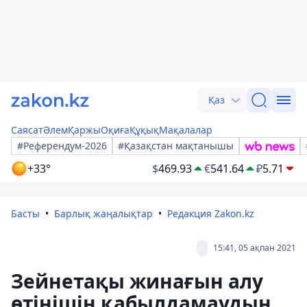
Қаз
Саясат
Әлем
Қаржы
Оқиға
Құқық
Мақалалар
#Референдум-2026
#Қазақстан мақтанышы
+33°
$
469.93
€
541.64
₽
5.71
Басты
Барлық жаңалықтар
Редакция Zakon.kz
15:41, 05 ақпан 2021
Зейнетақы жинағын алу
өтінішін қабылдамаудың