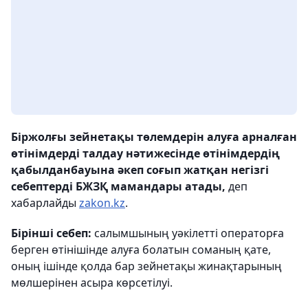
Біржолғы зейнетақы төлемдерін алуға арналған
өтінімдерді талдау нәтижесінде өтінімдердің
қабылданбауына әкеп соғып жатқан негізгі
себептерді БЖЗҚ мамандары атады,
деп
хабарлайды
zakon.kz
.
Бірінші себеп:
салымшының уәкілетті операторға
берген өтінішінде алуға болатын соманың қате,
оның ішінде қолда бар зейнетақы жинақтарының
мөлшерінен асыра көрсетілуі.