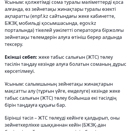
Ұсыным: қолжетімді сома туралы мәліметтерді қоса
алғанда, өз зейнетақы жинақтары туралы өзекті
ақпаратты (enpf.kz сайтындағы жеке кабинетте,
БЖЗҚ мобильді қосымшасында, egov.kz
порталында) тікелей уәкілетті операторға біржолғы
зейнетақы төлемдерін алуға өтініш берер алдында
тексеру.
Екінші себеп:
жеке табыс салығын (ЖТС) төлеу
тәсілін таңдау кезінде алуға болатын соманың дұрыс
көрсетілмеуі.
Ұсыным: салымшының зейнетақы жинақтарын
мақсатты алу (тұрғын үйге, емделуге) кезінде жеке
табыс салығын (ЖТС) төлеу бойынша екі тәсілдің
бірін таңдауға құқығы бар.
Бірінші тәсіл – ЖТС төлеуді кейінге қалдырып, оны
зейнеткерлікке шыққаннан кейін (БЖЗҚ-дан