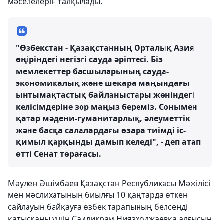
мәселелерін талқылады.
"Өзбекстан - Қазақстанның Орталық Азия
өңіріндегі негізгі сауда әріптесі. Біз
мемлекеттер басшыларының сауда-
экономикалық және шекара маңындағы
ынтымақтастық байланыстары жөніндегі
келісімдеріне зор маңыз береміз. Сонымен
қатар мәдени-гуманитарлық, әлеуметтік
және басқа салалардағы өзара тиімді іс-
қимыл қарқынды дамып келеді", - деп атап
өтті Сенат төрағасы.
Мәулен Әшімбаев Қазақстан Республикасы Мәжілісі
мен мәслихатының биылғы 10 қаңтарда өткен
сайлауын байқауға өзбек тарапының белсенді
қатысқаны үшін Саидикрам Ниязходжаевқа алғысын