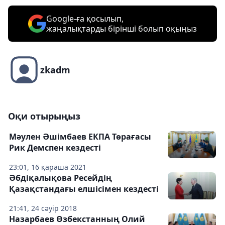
Google-ға қосылып,
жаңалықтарды бірінші болып оқыңыз
zkadm
Оқи отырыңыз
Мәулен Әшімбаев ЕКПА Төрағасы
Рик Демспен кездесті
23:01, 16 қараша 2021
Әбдіқалықова Ресейдің
Қазақстандағы елшісімен кездесті
21:41, 24 сәуір 2018
Назарбаев Өзбекстанның Олий