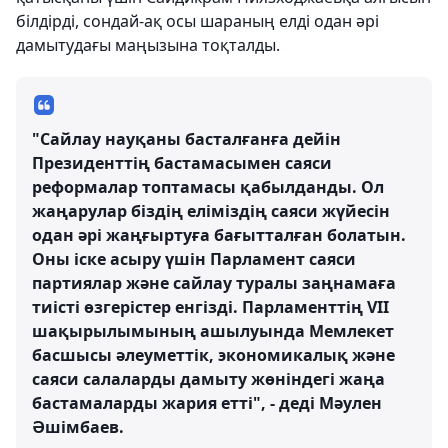
білдірді, сондай-ақ осы шараның елді одан әрі
дамытудағы маңызына тоқталды.
"Сайлау науқаны басталғанға дейін
Президенттің бастамасымен саяси
реформалар топтамасы қабылданды. Ол
жаңарулар біздің еліміздің саяси жүйесін
одан әрі жаңғыртуға бағытталған болатын.
Оны іске асыру үшін Парламент саяси
партиялар және сайлау туралы заңнамаға
тиісті өзгерістер енгізді. Парламенттің VII
шақырылымының ашылуында Мемлекет
басшысы әлеуметтік, экономикалық және
саяси салаларды дамыту жөніндегі жаңа
бастамаларды жария етті", - деді Мәулен
Әшімбаев.