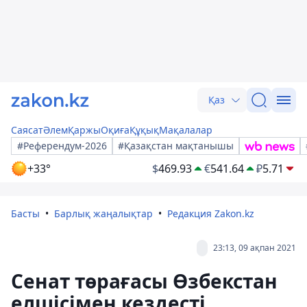
Қаз
Саясат
Әлем
Қаржы
Оқиға
Құқық
Мақалалар
#Референдум-2026
#Қазақстан мақтанышы
+33°
$
469.93
€
541.64
₽
5.71
Басты
Барлық жаңалықтар
Редакция Zakon.kz
23:13, 09 ақпан 2021
Сенат төрағасы Өзбекстан
елшісімен кездесті