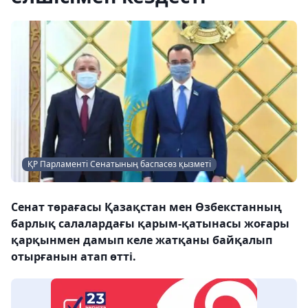
ҚР Парламенті Сенатының баспасөз қызметі
Сенат төрағасы Қазақстан мен Өзбекстанның
барлық салалардағы қарым-қатынасы жоғары
қарқынмен дамып келе жатқаны байқалып
отырғанын атап өтті.