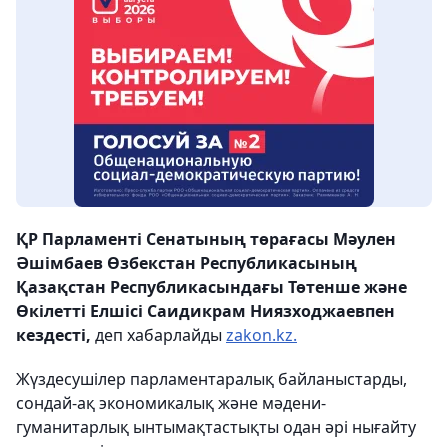
ҚР Парламенті Сенатының төрағасы Мәулен
Әшімбаев Өзбекстан Республикасының
Қазақстан Республикасындағы Төтенше және
Өкілетті Елшісі Саидикрам Ниязходжаевпен
кездесті,
деп хабарлайды
zakon.kz.
Жүздесушілер парламентаралық байланыстарды,
сондай-ақ экономикалық және мәдени-
гуманитарлық ынтымақтастықты одан әрі нығайту