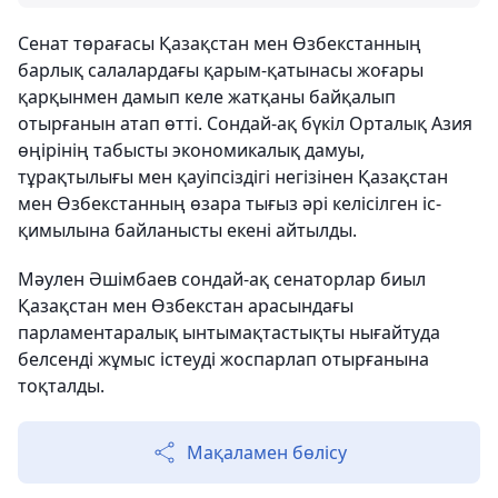
Сенат төрағасы Қазақстан мен Өзбекстанның
барлық салалардағы қарым-қатынасы жоғары
қарқынмен дамып келе жатқаны байқалып
отырғанын атап өтті. Сондай-ақ бүкіл Орталық Азия
өңірінің табысты экономикалық дамуы,
тұрақтылығы мен қауіпсіздігі негізінен Қазақстан
мен Өзбекстанның өзара тығыз әрі келісілген іс-
қимылына байланысты екені айтылды.
Мәулен Әшімбаев сондай-ақ сенаторлар биыл
Қазақстан мен Өзбекстан арасындағы
парламентаралық ынтымақтастықты нығайтуда
белсенді жұмыс істеуді жоспарлап отырғанына
тоқталды.
Мақаламен бөлісу