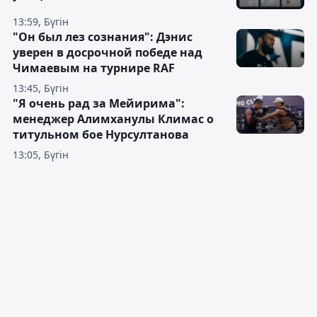
13:59, Бүгін
"Он был лез сознания": Дэнис
уверен в досрочной победе над
Чимаевым на турнире RAF
13:45, Бүгін
"Я очень рад за Мейирима":
менеджер Алимханулы Климас о
титульном бое Нурсултанова
13:05, Бүгін