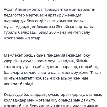
Асхат Аймағамбетов Президентке министрліктің
педагогтер мәртебесін арттыру жөніндегі
шараларды белсенді іске асырып жатқаны,
мұғалімдердің еңбекақысы 25 пайызға артқаны
туралы баяндады. Биыл 200 жаңа мектеп салу
жоспарланып отыр.
Мемлекет басшысына пандемия кезіндегі оқу
үдерісінің ахуалы және оқушылардың білімін
толықтыру үшін қабылданған шаралар, сондай-ақ,
балаларға қолайлы орта қалыптастыру және "Кітап
оқитын мектеп" жобасын іске асыру жөнінде
ақпарат берілді.
Кездесуде балалардың құқықтарын қорғау, отандық
колледждер мен жоғары оқу орындарын дамыту,
жоғары білім беру сапасын арттыру, академиялық