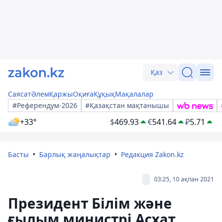
Қаз
Саясат
Әлем
Қаржы
Оқиға
Құқық
Мақалалар
#Референдум-2026
#Қазақстан мақтанышы
+33°
$
469.93
€
541.64
₽
5.71
Басты
Барлық жаңалықтар
Редакция Zakon.kz
03:25, 10 ақпан 2021
Президент Білім және
ғылым министрі Асхат