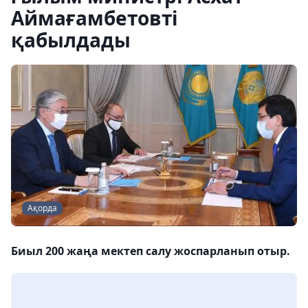
Аймағамбетовті
қабылдады
Ақорда
Биыл 200 жаңа мектеп салу жоспарланып отыр.