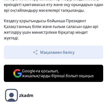
еркіндікті қамтамасыз ету және оқу орындарын одан
әрі оңтайландыру мәселелері талқыланды.
Кездесу қорытындысы бойынша Президент
Қазақстанның білім және ғылым саласын одан әрі
жетілдіру үшін министрлікке бірқатар міндет
жүктеді.
Мақаламен бөлісу
Google-ға қосылып,
жаңалықтарды бірінші болып оқыңыз
zkadm