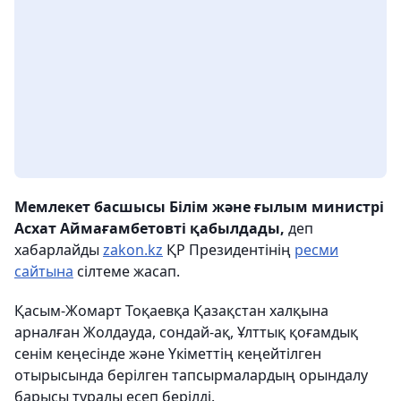
Мемлекет басшысы Білім және ғылым министрі
Асхат Аймағамбетовті қабылдады,
деп
хабарлайды
zakon.kz
ҚР Президентінің
ресми
сайтына
сілтеме жасап.
Қасым-Жомарт Тоқаевқа Қазақстан халқына
арналған Жолдауда, сондай-ақ, Ұлттық қоғамдық
сенім кеңесінде және Үкіметтің кеңейтілген
отырысында берілген тапсырмалардың орындалу
барысы туралы есеп берілді.