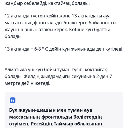
жаңбыр себелейді, көктайғақ болады.
12 ақпанда түстен кейін және 13 ақпандағы ауа
массасының фронтальды бөліктерге байланысты
жауын-шашын азаюы керек. Көбіне күн бұлтты
болады.
13 ақпанда + 6-8 ° С дейін күн жылынады деп күтіледі.
Алматыда үш күн бойы тұман түсіп, көктайғақ
болады. Желдің жылдамдығы секундына 2-ден 7
метрге дейін жетеді.
Бұл жауын-шашын мен тұман ауа
массасының фронтальды бөліктердің
өтуімен, Ресейдің Таймыр облысынан