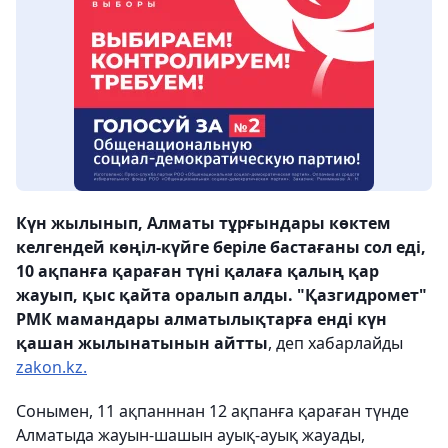
Күн жылынып, Алматы тұрғындары көктем
келгендей көңіл-күйге беріле бастағаны сол еді,
10 ақпанға қараған түні қалаға қалың қар
жауып, қыс қайта оралып алды. "Қазгидромет"
РМК мамандары алматылықтарға енді күн
қашан жылынатынын айтты
, деп хабарлайды
zakon.kz.
Сонымен, 11 ақпанннан 12 ақпанға қараған түнде
Алматыда жауын-шашын ауық-ауық жауады,