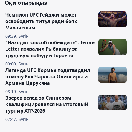
Оқи отырыңыз
Чемпион UFC Гейджи может
освободить титул ради боя с
Махачевым
09:39, Бүгін
"Находит способ побеждать": Tennis
Letter похвалил Рыбакину за
трудовую победу в Торонто
09:00, Бүгін
Легенда UFC Кормье подетвердил
отмену боя Чарльза Оливейры и
Армана Царукяна
08:19, Бүгін
Зверев вслед за Синнером
квалифицировался на Итоговый
турнир ATP-2026
07:47, Бүгін