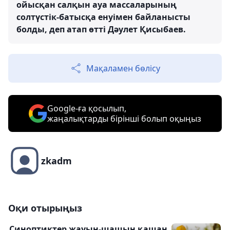
ойысқан салқын ауа массаларының
солтүстік-батысқа енуімен байланысты
болды, деп атап өтті Дәулет Қисыбаев.
Мақаламен бөлісу
Google-ға қосылып,
жаңалықтарды бірінші болып оқыңыз
zkadm
Оқи отырыңыз
Синоптиктер жауын-шашын қашан