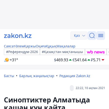
Қаз
Саясат
Әлем
Қаржы
Оқиға
Құқық
Мақалалар
#Референдум-2026
#Қазақстан мақтанышы
+31°
$
469.93
€
541.64
₽
5.71
Басты
Барлық жаңалықтар
Редакция Zakon.kz
22:22, 10 ақпан 2021
Синоптиктер Алматыда
қашан күн қайта