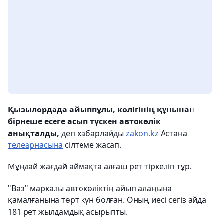
Қызылордада айыппұлы, көлігінің құнынан
бірнеше есеге асып түскен автокөлік
анықталды,
деп хабарлайды
zakon.kz
Астана
телеарнасына
сілтеме жасап.
Мұндай жағдай аймақта алғаш рет тіркеліп тұр.
"Ваз" маркалы автокөліктің айып алаңына
қамалғанына төрт күн болған. Оның иесі сегіз айда
181 рет жылдамдық асырыпты.