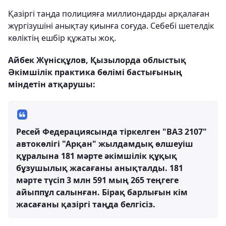
Қазіргі таңда полицияға миллиондарды арқалаған
жүргізушіні анықтау қиынға соғуда. Себебі шетелдік
көліктің ешбір құжаты жоқ.
Айбек Жүнісқұлов, Қызылорда облыстық
Әкімшілік практика бөлімі бастығының
міндетін атқарушы:
Ресей Федерациясында тіркелген "ВАЗ 2107"
автокөлігі "Арқан" жылдамдық өлшеуіш
құралына 181 мәрте әкімшілік құқық
бұзушылық жасағаны анықталды. 181
мәрте түсіп 3 млн 591 мың 265 теңгеге
айыппұл салынған. Бірақ барлығын кім
жасағаны қазіргі таңда белгісіз.