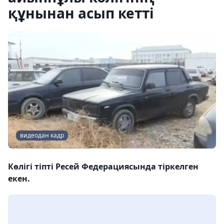
құнынан асып кетті
видеодан кадр
Көлігі тіпті Ресей Федерациясында тіркелген
екен.