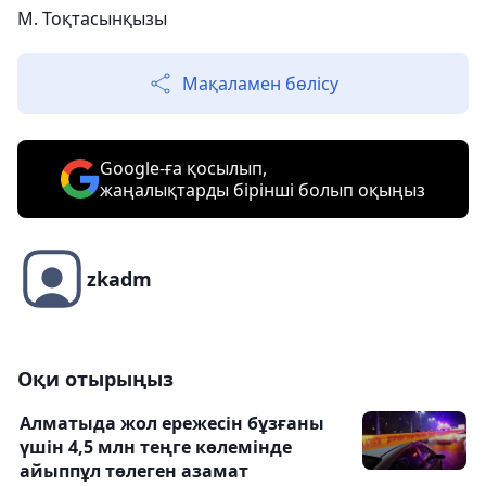
М. Тоқтасынқызы
Мақаламен бөлісу
Google-ға қосылып,
жаңалықтарды бірінші болып оқыңыз
zkadm
Оқи отырыңыз
Алматыда жол ережесін бұзғаны
үшін 4,5 млн теңге көлемінде
айыппұл төлеген азамат