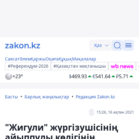
Қаз
Саясат
Әлем
Қаржы
Оқиға
Құқық
Мақалалар
#Референдум-2026
#Қазақстан мақтанышы
+23°
$
469.93
€
541.64
₽
5.71
Басты
Барлық жаңалықтар
Редакция Zakon.kz
15:26, 16 ақпан 2021
"Жигули" жүргізушісінің
айыппұлы көлігінің