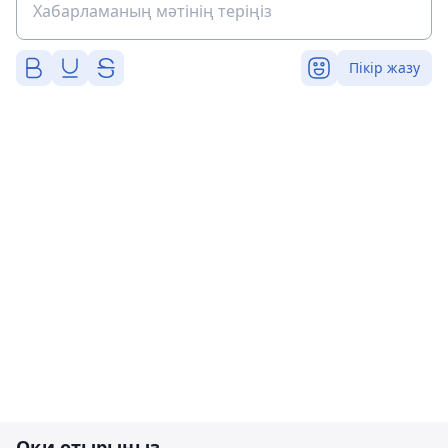
Пікір жазу
Оқи отырыңыз