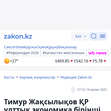
Қаз
Саясат
Әлем
Қаржы
Оқиға
Құқық
Мақалалар
#Референдум-2026
#Қазақстан мақтанышы
+27°
$
469.85
€
542.16
₽
5.78
Басты
Барлық жаңалықтар
Редакция Zakon.kz
17:13, 16 ақпан 2021
Тимур Жақсылықов ҚР
ұлттық экономика бірінші