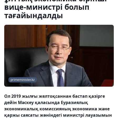
вице-министрі болып
тағайындалды
primeminister.kz
Ол 2019 жылғы желтоқсаннан бастап қазірге
дейін Мәскеу қаласында Еуразиялық
экономикалық комиссияның экономика және
қаржы саясаты жөніндегі министрі лауазымын