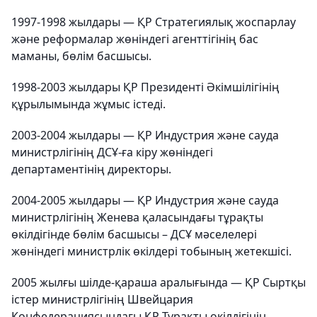
1997-1998 жылдары — ҚР Стратегиялық жоспарлау
және реформалар жөніндегі агенттігінің бас
маманы, бөлім басшысы.
1998-2003 жылдары ҚР Президенті Әкімшілігінің
құрылымында жұмыс істеді.
2003-2004 жылдары — ҚР Индустрия және сауда
министрлігінің ДСҰ-ға кіру жөніндегі
департаментінің директоры.
2004-2005 жылдары — ҚР Индустрия және сауда
министрлігінің Женева қаласындағы тұрақты
өкілдігінде бөлім басшысы – ДСҰ мәселелері
жөніндегі министрлік өкілдері тобының жетекшісі.
2005 жылғы шілде-қараша аралығында — ҚР Сыртқы
істер министрлігінің Швейцария
Конфедерациясындағы ҚР Тұрақты өкілдігінің