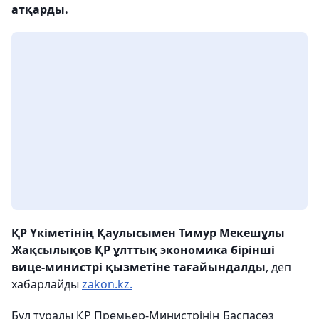
атқарды.
ҚР Үкіметінің Қаулысымен Тимур Мекешұлы
Жақсылықов ҚР ұлттық экономика бірінші
вице-министрі қызметіне тағайындалды
, деп
хабарлайды
zakon.kz.
Бұл туралы ҚР Премьер-Министрінің Баспасөз