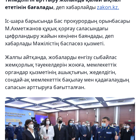
ететінін бағалады
, деп хабарлайды
zakon.kz.
Іс-шара барысында Бас прокурордың орынбасары
М.Ахметжанов құқық қорғау саласындағы
цифрландыру жайын кеңінен баяндады, деп
хабарлады Мәжілістің баспасөз қызметі.
Жалпы айтқанда, жобаларды енгізу сыбайлас
жемқорлық тәуекелдерін жоюға, мемлекеттік
органдар қызметінің ашықтығын, жеделдігін,
сондай-ақ мемлекеттік бақылау мен қадағалаудың
сапасын арттыруға бағытталған.