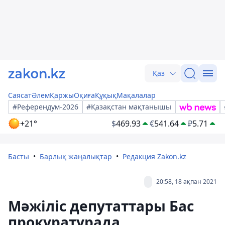
Қаз
Саясат
Әлем
Қаржы
Оқиға
Құқық
Мақалалар
#Референдум-2026
#Қазақстан мақтанышы
+21°
$
469.93
€
541.64
₽
5.71
Басты
Барлық жаңалықтар
Редакция Zakon.kz
20:58, 18 ақпан 2021
Мәжіліс депутаттары Бас
прокуратурада