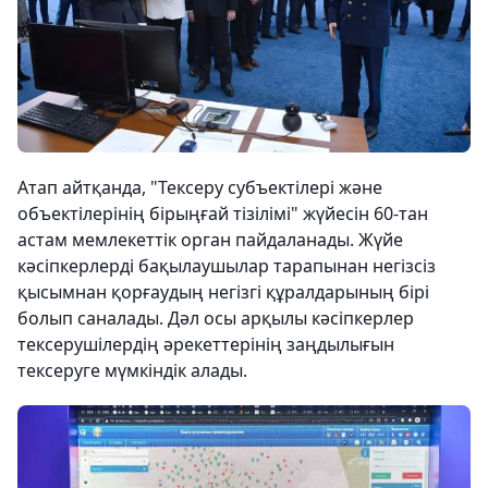
Атап айтқанда, "Тексеру субъектілері және
объектілерінің бірыңғай тізілімі" жүйесін 60-тан
астам мемлекеттік орган пайдаланады. Жүйе
кәсіпкерлерді бақылаушылар тарапынан негізсіз
қысымнан қорғаудың негізгі құралдарының бірі
болып саналады. Дәл осы арқылы кәсіпкерлер
тексерушілердің әрекеттерінің заңдылығын
тексеруге мүмкіндік алады.