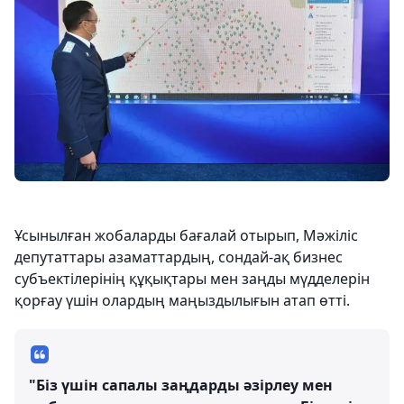
Ұсынылған жобаларды бағалай отырып, Мәжіліс
депутаттары азаматтардың, сондай-ақ бизнес
субъектілерінің құқықтары мен заңды мүдделерін
қорғау үшін олардың маңыздылығын атап өтті.
"Біз үшін сапалы заңдарды әзірлеу мен