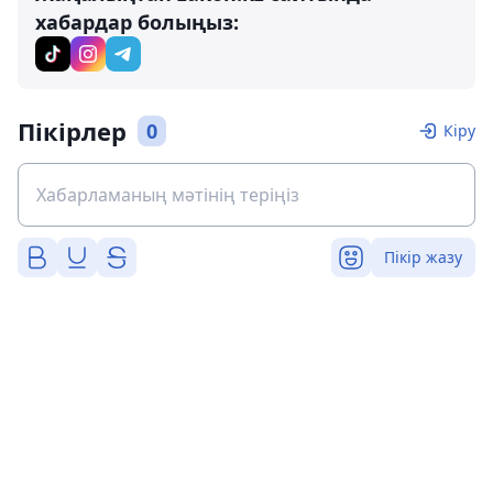
хабардар болыңыз:
Пікірлер
0
Кіру
Пікір жазу