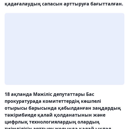
қадағалаудың сапасын арттыруға бағытталған.
18 ақпанда Мәжіліс депутаттары Бас
прокуратурада комитеттердің көшпелі
отырысы барысында қабылданған заңдардың
тәжірибиеде қалай қолданатынын және
цифрлық технологиялардың олардың
тиімділігін арттыру жолында қалай ықпал