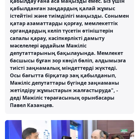
қабылдау ғана аса маңызды емес. Біз үшін
қабылданған заңдардың қалай жұмыс
істейтіні және тиімділігі маңызды. Сонымен
қатар азаматтарды қорғау, мемлекеттік
органдардың келіп түсетін өтініштерін
сапалы қарау, кәсіпкерлікті дамыту
мәселелері әрдайым Мәжіліс
депутаттарының бақылауында. Мемлекет
басшысы бұған зор көңіл бөліп, алдымызға
тиісті заңнамалық міндеттерді жүктеді.
Осы бағытта бірқатар заң қабылданып,
Мәжіліс депутаттары бүгінде заңнаманы
жетілдіру жұмыстарын жалғастыруда", -
деді Мәжіліс төрағасының орынбасары
Павел Казанцев.