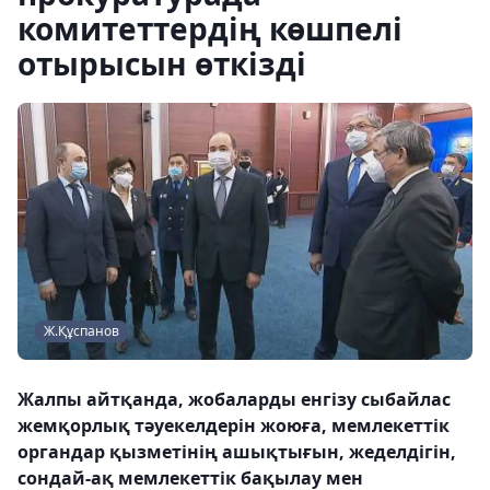
комитеттердің көшпелі
отырысын өткізді
Ж.Құспанов
Жалпы айтқанда, жобаларды енгізу сыбайлас
жемқорлық тәуекелдерін жоюға, мемлекеттік
органдар қызметінің ашықтығын, жеделдігін,
сондай-ақ мемлекеттік бақылау мен