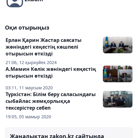
Оқи отырыңыз
Ерлан Қарин Жастар саясаты
жөніндегі кеңестің көшпелі
отырысын өткізді
21:06, 12 қыркүйек 2024
А.Мамин Көлік жөніндегі кеңестің
отырысын өткізді
03:11, 11 маусым 2020
Түркістан: Білім беру саласындағы
сыбайлас жемқорлыққа
тексерістер себеп
19:05, 05 мамыр 2020
Жаңалықтан zakon.kz сайтында