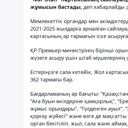
жұмысын бастады,
деп хабарлайды
Мемлекеттік органдар мен әкімдіктер
2021-2025 жылдарға арналған сайлауа
картасының әр тармағын іске асыруғ
ҚР Премьер-министрінің бірінші оры
жүзеге асыру үшін штаб мүшелерінің ү
Естеріңізге сала кетейік, Жол карта
362 тармағы бар.
Бағдарламаның әр бағыты: "Қазақстан
"Аға буын өкілдеріне қамқорлық", "Ере
жұмыс орындары", "Гүлденген ауыл", "
қорғау жүйесі" және өзге де мақсат
орган бекітіліп, жыл, сала және айма