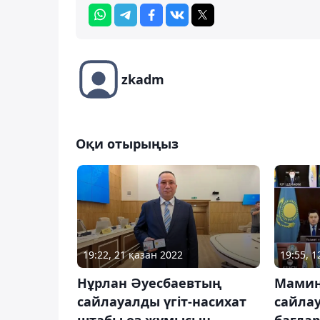
zkadm
Оқи отырыңыз
19:22, 21 қазан 2022
19:55, 
Нұрлан Әуесбаевтың
Мамин
сайлауалды үгіт-насихат
сайла