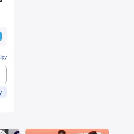
ы
Кіру
у