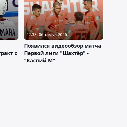
22:33, 06 тамыз 2026
Появился видеообзор матча
ракт с
Первой лиги "Шахтёр" -
"Каспий М"