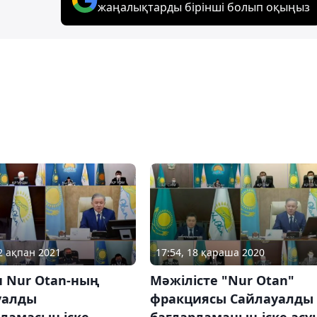
жаңалықтарды бірінші болып оқыңыз
12 ақпан 2021
17:54, 18 қараша 2020
 Nur Otan-ның
Мәжілісте "Nur Otan"
уалды
фракциясы Сайлауалды