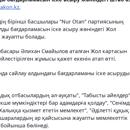
zakon.kz.
дің бірінші басшылары "Nur Otan" партиясының
лды бағдарламасын іске асыру жөніндегі Жол
а жауапты болады.
нбасары Әлихан Смайылов аталған Жол картасын
йлестірілген жұмысы қажет екенін атап өтті.
сында сайлау алдындағы бағдарламаны іске асыруд
дық отбасылардың әл-ауқаты", "Табысты әйелдер"
кше мүмкіндіктері бар адамдарға қолдау", "Сенімд
Халыққа қызмет ететін мемлекет", "Әділетті құқық
ты шаралардың әр қайсысына жауапты мемлекеттік
қ бойынша бөлінеді.