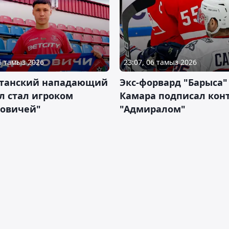
06 тамыз 2026
23:07, 06 тамыз 2026
станский нападающий
Экс-форвард "Барыса"
л стал игроком
Камара подписал конт
новичей"
"Адмиралом"