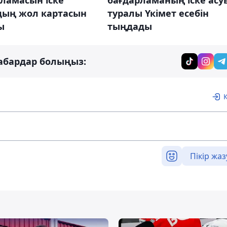
ламасын іске
бағдарламаның іске асу
дың жол картасын
туралы Үкімет есебін
ы
тыңдады
абардар болыңыз:
Пікір жаз