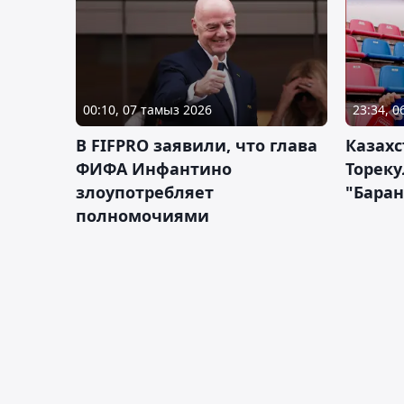
00:10, 07 тамыз 2026
23:34, 
В FIFPRO заявили, что глава
Казах
ФИФА Инфантино
Тореку
злоупотребляет
"Бара
полномочиями