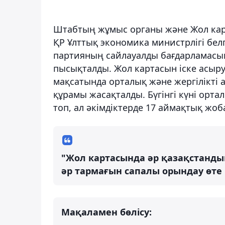
Штабтың жұмыс органы және Жол кар
ҚР Ұлттық экономика министрлігі бел
партияның сайлауалды бағдарламасын
пысықталды. Жол картасын іске асыр
мақсатында орталық және жергілікті
құрамы жасақталды. Бүгінгі күні орт
топ, ал әкімдіктерде 17 аймақтық жо
"Жол картасында әр қазақстанды
әр тармағын сапалы орындау өте
Мақаламен бөлісу: