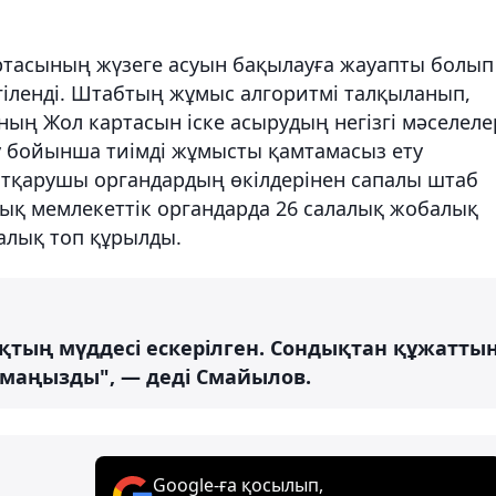
тасының жүзеге асуын бақылауға жауапты болып
гіленді. Штабтың жұмыс алгоритмі талқыланып,
ың Жол картасын іске асырудың негізгі мәселеле
у бойынша тиімді жұмысты қамтамасыз ету
 атқарушы органдардың өкілдерінен сапалы штаб
алық мемлекеттік органдарда 26 салалық жобалық
балық топ құрылды.
қтың мүддесі ескерілген. Сондықтан құжатты
 маңызды", — деді Смайылов.
Google-ға қосылып,