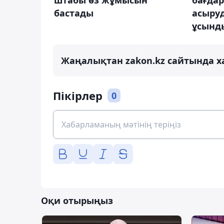
штабы өз жұмысын
бағдар
бастады
асыру
ұсынд
Жаңалықтан zakon.kz сайтында х
Пікірлер
0
Оқи отырыңыз