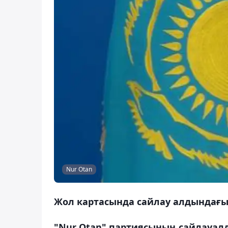
Nur Otan
Жол картасында сайлау алдындағы 
"Nur Otan" партиясының сайлауалд