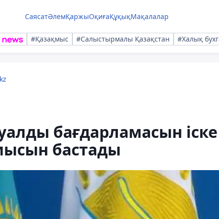
Саясат
Әлем
Қаржы
Оқиға
Құқық
Мақалалар
#Қазақмыс
#Салыстырмалы Қазақстан
#Халық бухг
kz
уалды бағдарламасын іске
мысын бастады