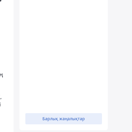
ың
,
і
Барлық жаңалықтар