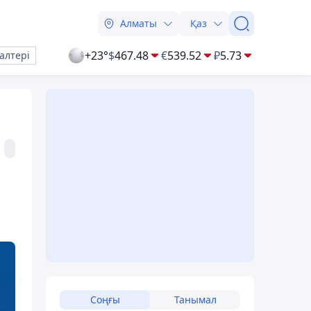
Алматы
Қаз
+23°
$
467.48
€
539.52
₽
5.73
алтері
Соңғы
Танымал