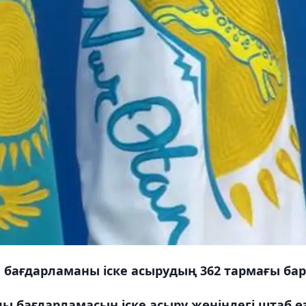
бағдарламаны іске асырудың 362 тармағы бар
ы бағдарламасын іске асыру жөніндегі штаб ө