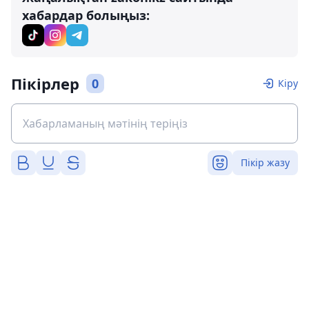
хабардар болыңыз:
Пікірлер
0
Кіру
Пікір жазу