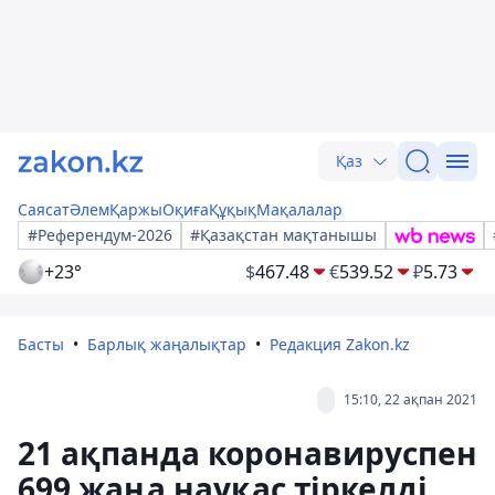
Қаз
Саясат
Әлем
Қаржы
Оқиға
Құқық
Мақалалар
#Референдум-2026
#Қазақстан мақтанышы
+23°
$
467.48
€
539.52
₽
5.73
Басты
Барлық жаңалықтар
Редакция Zakon.kz
15:10, 22 ақпан 2021
21 ақпанда коронавируспен
699 жаңа науқас тіркелді