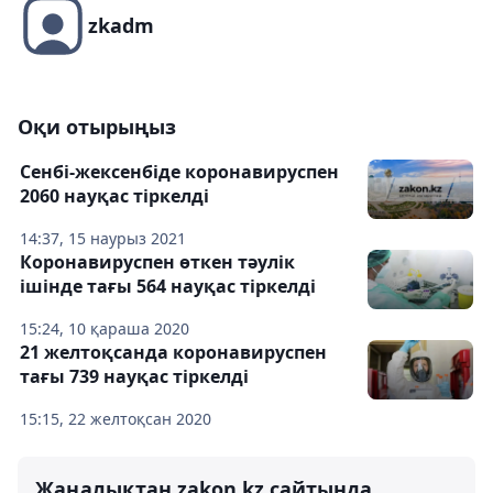
zkadm
Оқи отырыңыз
Сенбі-жексенбіде коронавируспен
2060 науқас тіркелді
14:37, 15 наурыз 2021
Коронавируспен өткен тәулік
ішінде тағы 564 науқас тіркелді
15:24, 10 қараша 2020
21 желтоқсанда коронавируспен
тағы 739 науқас тіркелді
15:15, 22 желтоқсан 2020
Жаңалықтан zakon.kz сайтында