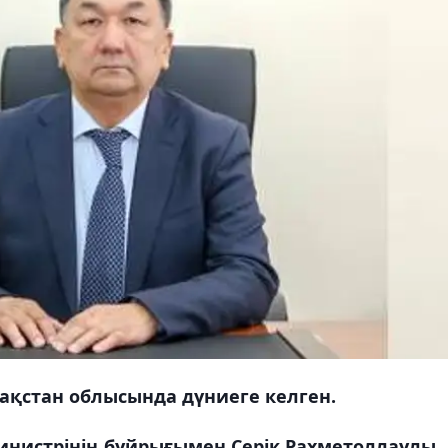
зақстан облысында дүниеге келген.
инистрінің бұйрығымен Серік Рахметоллаұлы