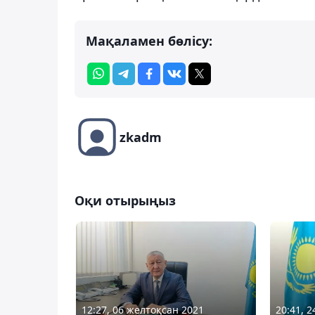
Мақаламен бөлісу:
zkadm
Оқи отырыңыз
12:27, 06 желтоқсан 2021
20:41, 