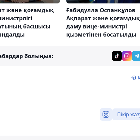
ат және қоғамдық
Ғабидулла Оспанқұлов
инистрлігі
Ақпарат және қоғамдық
атының басшысы
даму вице-министрі
ындалды
қызметінен босатылды
абардар болыңыз:
Пікір жаз