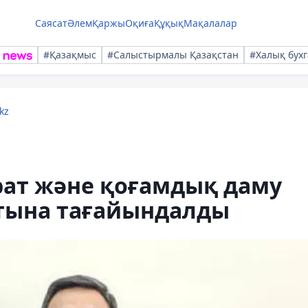
Саясат
Әлем
Қаржы
Оқиға
Құқық
Мақалалар
#Қазақмыс
#Салыстырмалы Қазақстан
#Халық бухг
kz
арат және қоғамдық даму
атына тағайындалды