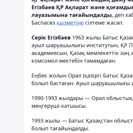
Егізбаев ҚР Ақпарат және қоғамды
лауазымына тағайындалды,
деп ха
Баспасөз
қызметіне
сілтеме жасап.
Серік Егізбаев
1963 жылы Батыс Қазақ
ауыл шаруашылығы институтын, ҚР П
академиясын, Қазақ мемлекеттік заң
комсомол мектебін тәмамдаған.
Еңбек жолын Орал (қазіргі Батыс Қа
болып бастаған. Ауыл шаруашылығы ин
1990-1993 жылдары — Орал облыстық 
меңгеруші-хатшысы.
1993 жылы — Батыс Қазақстан облыст
болып тағайындалды.