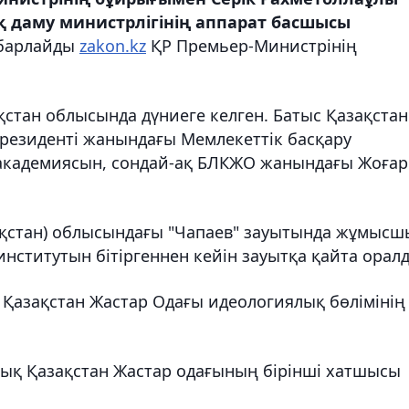
қ даму министрлігінің аппарат басшысы
барлайды
zakon.kz
ҚР Премьер-Министрінің
стан облысында дүниеге келген. Батыс Қазақстан
резиденті жанындағы Мемлекеттік басқару
 академиясын, сондай-ақ БЛКЖО жанындағы Жоға
зақстан) облысындағы "Чапаев" зауытында жұмысш
ститутын бітіргеннен кейін зауытқа қайта орал
Қазақстан Жастар Одағы идеологиялық бөлімінің
ық Қазақстан Жастар одағының бірінші хатшысы