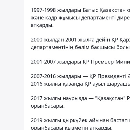
1997-1998 жылдары Батыс Қазақстан 
және кадр жұмысы департаменті дир
атқарды.
2000 жылдан 2001 жылға дейін ҚР Қа
департаментінің бөлім басшысы болып
2001-2007 жылдары ҚР Премьер-Минист
2007-2016 жылдары — ҚР Президенті Ә
2016 жылғы қазанда ҚР ауыл шаруаш
2017 жылғы наурызда — "Қазақстан" Р
орынбасары.
2019 жылғы қыркүйек айынан бастап қ
орынбасары қызметін атқарды.