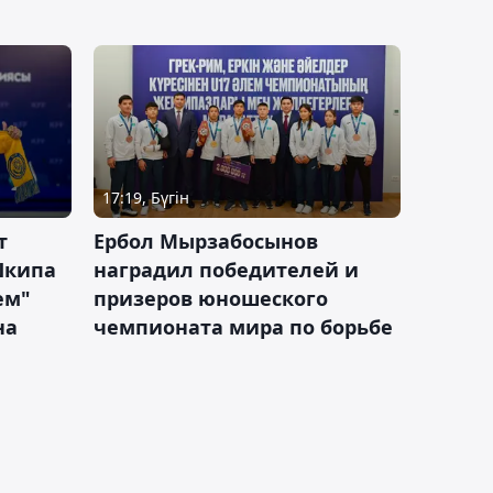
17:19, Бүгін
т
Ербол Мырзабосынов
Шкипа
наградил победителей и
ем"
призеров юношеского
на
чемпионата мира по борьбе