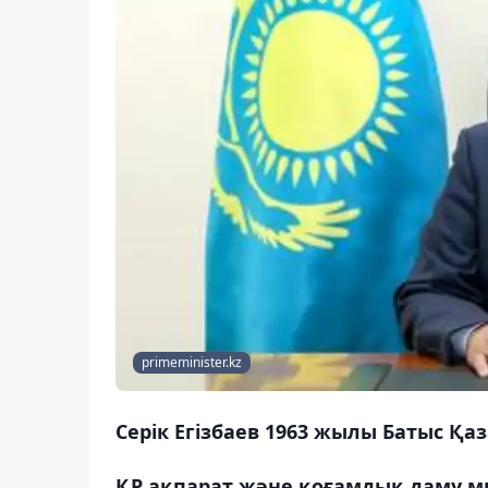
primeminister.kz
Серік Егізбаев 1963 жылы Батыс Қа
ҚР ақпарат және қоғамдық даму м