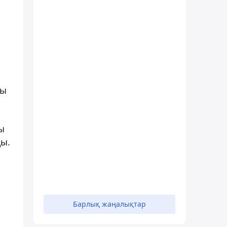
ры
ы
ды.
Барлық жаңалықтар