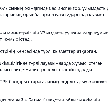
облысының әкімдігінде бас инспектор, ұйымдасты
екторының орынбасары лауазымдарында қызмет
ржы министрлігінің Ұйымдастыру және кадр жұмы
 жұмыс істеді.
рінің Кеңсесінде түрлі қызметтер атқарған.
кімшілігінде түрлі лауазымдарда жұмыс істеген.
ылығы вице-министрі болып тағайындалды.
ТРК басқарма төрағасының өңірлік даму жөніндег
азірге дейін Батыс Қазақстан облысы әкімінің