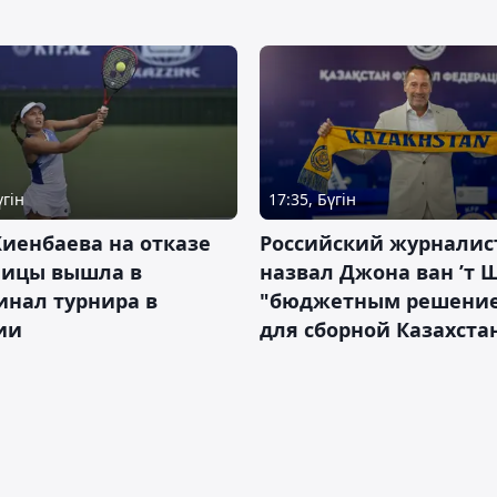
үгін
17:35, Бүгін
иенбаева на отказе
Российский журналис
ницы вышла в
назвал Джона ван ’т 
инал турнира в
"бюджетным решени
ии
для сборной Казахста