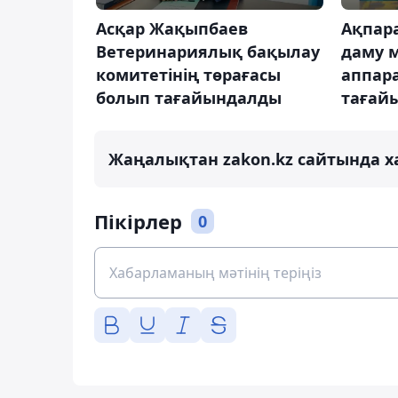
Асқар Жақыпбаев
Ақпар
Ветеринариялық бақылау
даму м
комитетінің төрағасы
аппар
болып тағайындалды
тағай
Жаңалықтан zakon.kz сайтында х
Пікірлер
0