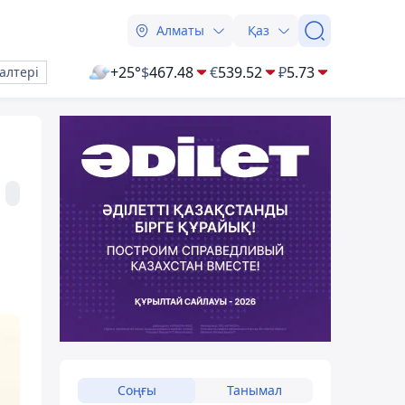
Алматы
Қаз
+25°
$
467.48
€
539.52
₽
5.73
алтері
Соңғы
Танымал