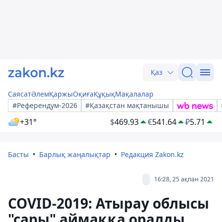
Қаз
Саясат
Әлем
Қаржы
Оқиға
Құқық
Мақалалар
#Референдум-2026
#Қазақстан мақтанышы
+31°
$
469.93
€
541.64
₽
5.71
Басты
Барлық жаңалықтар
Редакция Zakon.kz
16:28, 25 ақпан 2021
COVID-2019: Атырау облысы
"сары" аймаққа оралды