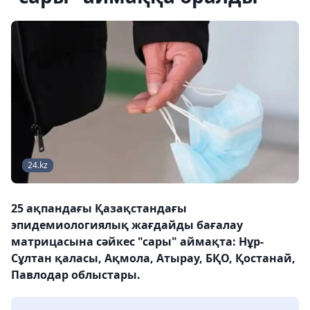
24.kz
25 ақпандағы Қазақстандағы
эпидемиологиялық жағдайды бағалау
матрицасына сәйкес "сары" аймақта: Нұр-
Сұлтан қаласы, Ақмола, Атырау, БҚО, Қостанай,
Павлодар облыстары.