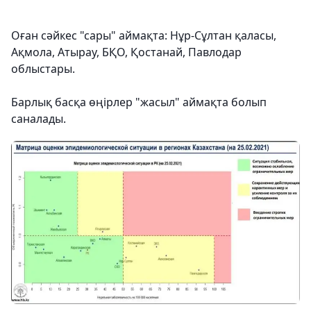
Оған сәйкес "сары" аймақта: Нұр-Сұлтан қаласы,
Ақмола, Атырау, БҚО, Қостанай, Павлодар
облыстары.
⠀
Барлық басқа өңірлер "жасыл" аймақта болып
саналады.