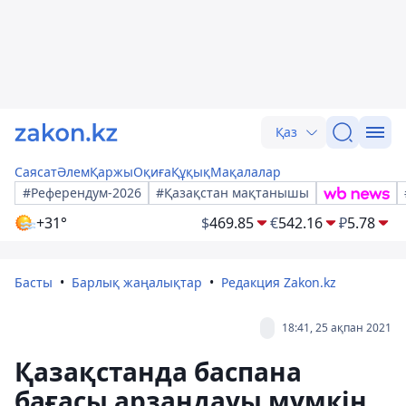
Қаз
Саясат
Әлем
Қаржы
Оқиға
Құқық
Мақалалар
#Референдум-2026
#Қазақстан мақтанышы
+31°
$
469.85
€
542.16
₽
5.78
Басты
Барлық жаңалықтар
Редакция Zakon.kz
18:41, 25 ақпан 2021
Қазақстанда баспана
бағасы арзандауы мүмкін