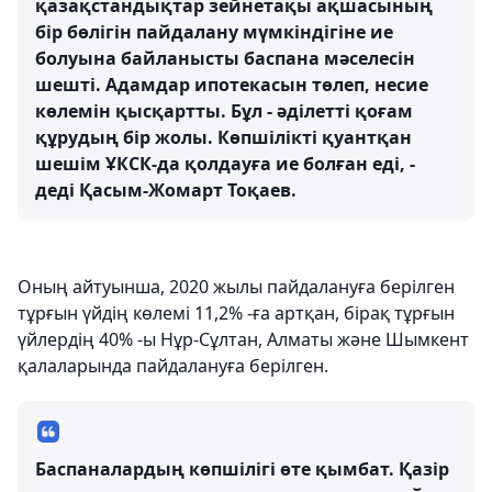
қазақстандықтар зейнетақы ақшасының
бір бөлігін пайдалану мүмкіндігіне ие
болуына байланысты баспана мәселесін
шешті. Адамдар ипотекасын төлеп, несие
көлемін қысқартты. Бұл - әділетті қоғам
құрудың бір жолы. Көпшілікті қуантқан
шешім ҰКСК-да қолдауға ие болған еді, -
деді Қасым-Жомарт Тоқаев.
Оның айтуынша, 2020 жылы пайдалануға берілген
тұрғын үйдің көлемі 11,2% -ға артқан, бірақ тұрғын
үйлердің 40% -ы Нұр-Сұлтан, Алматы және Шымкент
қалаларында пайдалануға берілген.
Баспаналардың көпшілігі өте қымбат. Қазір