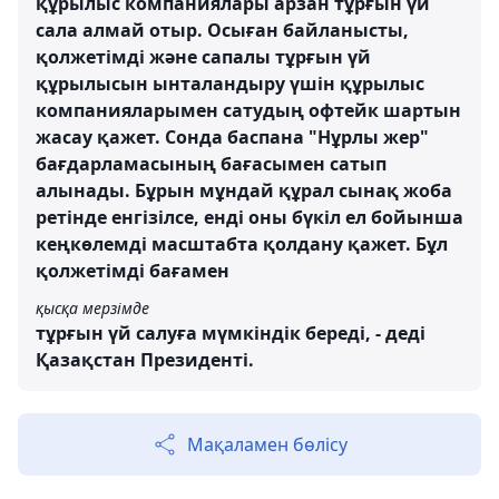
құрылыс компаниялары арзан тұрғын үй
сала алмай отыр. Осыған байланысты,
қолжетімді және сапалы тұрғын үй
құрылысын ынталандыру үшін құрылыс
компанияларымен сатудың офтейк шартын
жасау қажет. Сонда баспана "Нұрлы жер"
бағдарламасының бағасымен сатып
алынады. Бұрын мұндай құрал сынақ жоба
ретінде енгізілсе, енді оны бүкіл ел бойынша
кеңкөлемді масштабта қолдану қажет. Бұл
қолжетімді бағамен
қысқа мерзімде
тұрғын үй салуға мүмкіндік береді, - деді
Қазақстан Президенті.
Мақаламен бөлісу