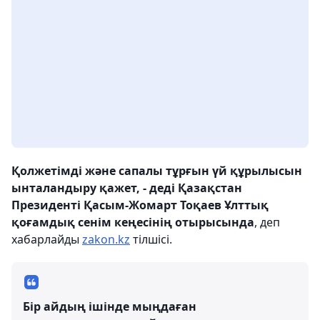
Қолжетімді және сапалы тұрғын үй құрылысын
ынталандыру қажет, - деді Қазақстан
Президенті Қасым-Жомарт Тоқаев Ұлттық
қоғамдық сенім кеңесінің отырысында
, деп
хабарлайды
zakon.kz
тілшісі.
Бір айдың ішінде мыңдаған