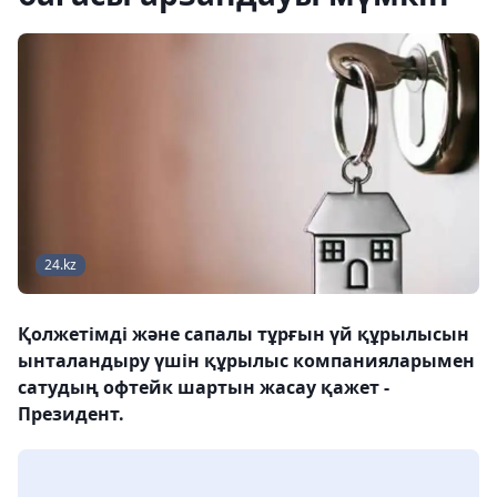
24.kz
Қолжетімді және сапалы тұрғын үй құрылысын
ынталандыру үшін құрылыс компанияларымен
сатудың офтейк шартын жасау қажет -
Президент.