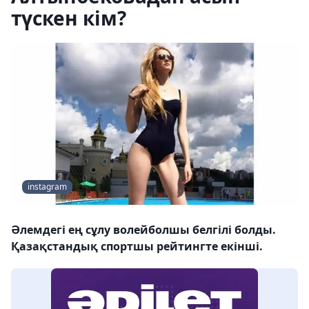
түскен кім?
instagram
Әлемдегі ең сұлу волейболшы белгілі болды.
Қазақстандық спортшы рейтингте екінші.