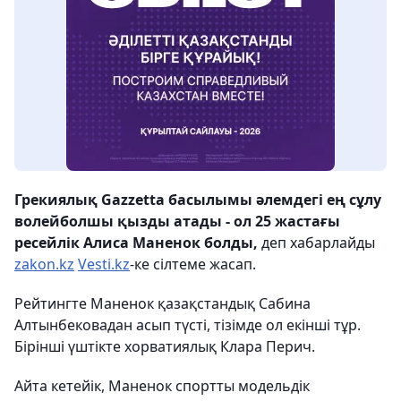
Грекиялық Gazzetta басылымы әлемдегі ең сұлу
волейболшы қызды атады - ол 25 жастағы
ресейлік Алиса Маненок болды,
деп хабарлайды
zakon.kz
Vesti.kz
-ке сілтеме жасап.
Рейтингте Маненок қазақстандық Сабина
Алтынбековадан асып түсті, тізімде ол екінші тұр.
Бірінші үштікте хорватиялық Клара Перич.
Айта кетейік, Маненок спортты модельдік