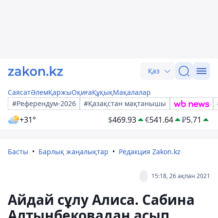
Қаз
Саясат
Әлем
Қаржы
Оқиға
Құқық
Мақалалар
#Референдум-2026
#Қазақстан мақтанышы
+31°
$
469.93
€
541.64
₽
5.71
Басты
Барлық жаңалықтар
Редакция Zakon.kz
15:18, 26 ақпан 2021
Айдай сұлу Алиса. Сабина
Алтынбековадан асып