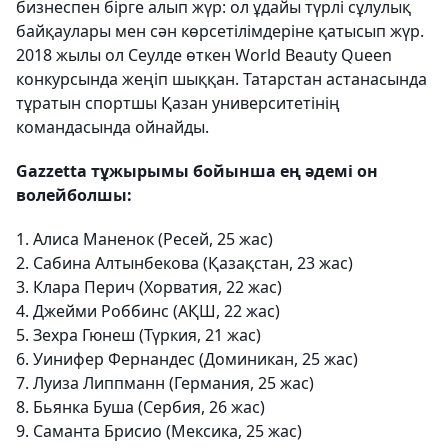
бизнеспен бірге алып жүр: ол ұдайы түрлі сұлулық
байқаулары мен сән көрсетілімдеріне қатысып жүр.
2018 жылы ол Сеулде өткен World Beauty Queen
конкурсында жеңіп шыққан. Татарстан астанасында
тұратын спортшы Қазан университетінің
командасында ойнайды.
Gazzetta тұжырымы бойынша ең әдемі он
волейболшы:
1. Алиса Маненок (Ресей, 25 жас)
2. Сабина Алтынбекова (Қазақстан, 23 жас)
3. Клара Перич (Хорватия, 22 жас)
4. Джейми Роббинс (АҚШ, 22 жас)
5. Зехра Гюнеш (Түркия, 21 жас)
6. Уинифер Фернандес (Доминикан, 25 жас)
7. Луиза Липпманн (Германия, 25 жас)
8. Бьянка Буша (Сербия, 26 жас)
9. Саманта Брисио (Мексика, 25 жас)