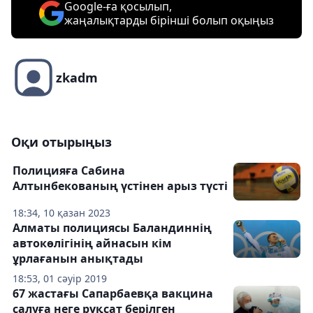
Google-ға қосылып,
жаңалықтарды бірінші болып оқыңыз
zkadm
Оқи отырыңыз
Полицияға Сабина
Алтынбекованың үстінен арыз түсті
18:34, 10 қазан 2023
Алматы полициясы Баландиннің
автокөлігінің айнасын кім
ұрлағанын анықтады
18:53, 01 сәуір 2019
67 жастағы Сапарбаевқа вакцина
салуға неге рұқсат берілген