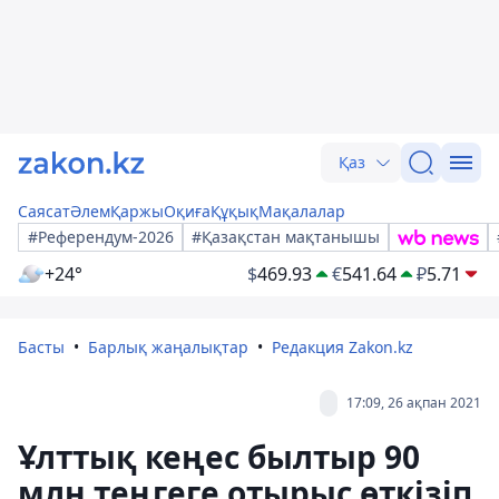
Қаз
Саясат
Әлем
Қаржы
Оқиға
Құқық
Мақалалар
#Референдум-2026
#Қазақстан мақтанышы
+24°
$
469.93
€
541.64
₽
5.71
Басты
Барлық жаңалықтар
Редакция Zakon.kz
17:09, 26 ақпан 2021
Ұлттық кеңес былтыр 90
млн теңгеге отырыс өткізіп