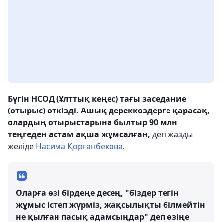
Бүгін НСОД (Ұлттық кеңес) тағы заседание
(отырыс) өткізді. Ашық дереккөздерге қарасақ,
олардың отырыстарына былтыр 90 млн
теңгеден астам ақша жұмсалған,
деп жазды
желіде
Насима Қорғанбекова
.
Оларға өзі бірдеңе десең, "біздер тегін
жұмыс істеп жүрміз, жақсылықты білмейтін
не қылған пасық адамсыңдар" деп өзіңе