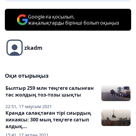
Google-ға қосылып,
жаңалықтарды бірінші болып оқыңыз
zkadm
Оқи отырыңыз
Былтыр 259 млн теңгеге салынған
тас жолдың тоз-тозы шықты
22:51, 17 маусым 2021
Кранда салақтаған тірі сиырдың
хикаясы: 300 мың теңгеге сатып
алдық...
15:41, 17 ақпан 2021