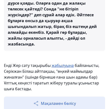
дүрсе қояды. Оларға одан да жалақы
төлесек қайтеді? Сонда "не бітіріп
жүрсіңдер?" деп сұрай алар едік. Әйтпесе
бұларға онсыз да қыруар ақша
шығындалып жатыр, бірақ біз ештеңе дей
алмайды екенбіз. Қарай гөр бұларды,
жайлы орналасып алыпты, - дейді ол
жазбасында.
Енді Жер сату тақырыбы
жабылуына
байланысты,
Серікжан Біләш айтпақшы, "өңкей маймылдар
жиналған" (ішінде бірнеше ғана шын адамы бар)
Ұлттық кеңесті таратып жіберу туралы ұсыныстар
шыға бастады.
Мақаламен бөлісу