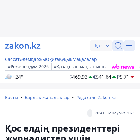
Қаз
Саясат
Әлем
Қаржы
Оқиға
Құқық
Мақалалар
#Референдум-2026
#Қазақстан мақтанышы
+24°
$
469.93
€
541.64
₽
5.71
Басты
Барлық жаңалықтар
Редакция Zakon.kz
20:41, 02 наурыз 2021
Қос елдің президенттері
журналистер үшін