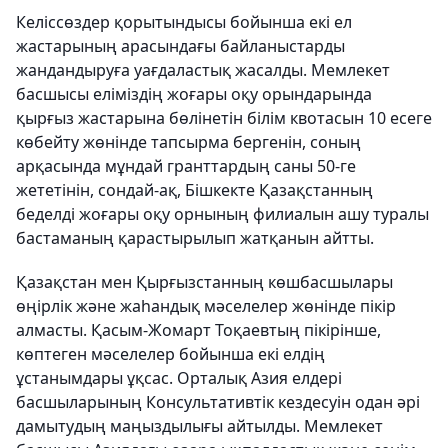
Келіссөздер қорытындысы бойынша екі ел
жастарының арасындағы байланыстарды
жандандыруға уағдаластық жасалды. Мемлекет
басшысы еліміздің жоғары оқу орындарында
қырғыз жастарына бөлінетін білім квотасын 10 есеге
көбейту жөнінде тапсырма бергенін, соның
арқасында мұндай гранттардың саны 50-ге
жететінін, сондай-ақ, Бішкекте Қазақстанның
беделді жоғары оқу орнының филиалын ашу туралы
бастаманың қарастырылып жатқанын айтты.
Қазақстан мен Қырғызстанның көшбасшылары
өңірлік және жаһандық мәселелер жөнінде пікір
алмасты. Қасым-Жомарт Тоқаевтың пікірінше,
көптеген мәселелер бойынша екі елдің
ұстанымдары ұқсас. Орталық Азия елдері
басшыларының Консультативтік кездесуін одан әрі
дамытудың маңыздылығы айтылды. Мемлекет