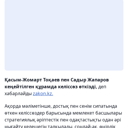
Қасым-Жомарт Тоқаев пен Садыр Жапаров
кеңейтілген құрамда келіссөз өткізді,
деп
хабарлайды
zakon.kz.
Ақорда мәліметінше, достық пен сенім сипатында
өткен келіссөздер барысында мемлекет басшылары
стратегиялық әріптестік пен одақтастықты одан әрі
нығайту келешегін талқылады, сондай-ақ, өңірлік