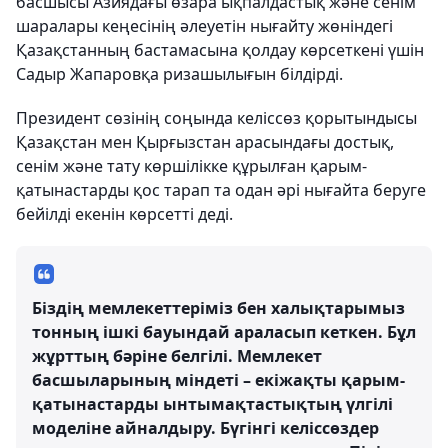
басшысы Азиядағы өзара ықпалдастық және сенім
шаралары кеңесінің әлеуетін нығайту жөніндегі
Қазақстанның бастамасына қолдау көрсеткені үшін
Садыр Жапаровқа ризашылығын білдірді.
Президент сөзінің соңында келіссөз қорытындысы
Қазақстан мен Қырғызстан арасындағы достық,
сенім және тату көршілікке құрылған қарым-
қатынастарды қос тарап та одан әрі нығайта беруге
бейілді екенін көрсетті деді.
Біздің мемлекеттеріміз бен халықтарымыз
тонның ішкі бауындай араласып кеткен. Бұл
жұрттың бәріне белгілі. Мемлекет
басшыларының міндеті – екіжақты қарым-
қатынастарды ынтымақтастықтың үлгілі
моделіне айналдыру. Бүгінгі келіссөздер