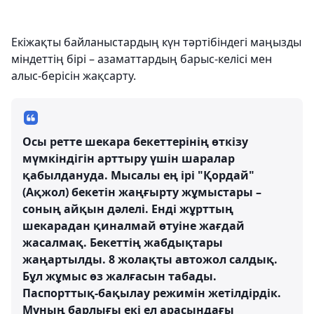
Екіжақты байланыстардың күн тәртібіндегі маңызды
міндеттің бірі – азаматтардың барыс-келісі мен
алыс-берісін жақсарту.
Осы ретте шекара бекеттерінің өткізу
мүмкіндігін арттыру үшін шаралар
қабылдануда. Мысалы ең ірі "Қордай"
(Ақжол) бекетін жаңғырту жұмыстары –
соның айқын дәлелі. Енді жұрттың
шекарадан қиналмай өтуіне жағдай
жасалмақ. Бекеттің жабдықтары
жаңартылды. 8 жолақты автожол салдық.
Бұл жұмыс өз жалғасын табады.
Паспорттық-бақылау режимін жетілдірдік.
Мұның барлығы екі ел арасындағы