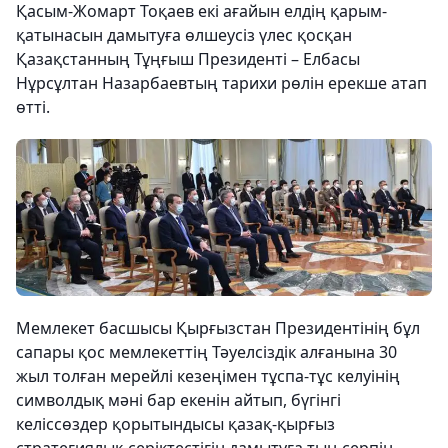
Қасым-Жомарт Тоқаев екі ағайын елдің қарым-
қатынасын дамытуға өлшеусіз үлес қосқан
Қазақстанның Тұңғыш Президенті – Елбасы
Нұрсұлтан Назарбаевтың тарихи рөлін ерекше атап
өтті.
Мемлекет басшысы Қырғызстан Президентінің бұл
сапары қос мемлекеттің Тәуелсіздік алғанына 30
жыл толған мерейлі кезеңімен тұспа-тұс келуінің
символдық мәні бар екенін айтып, бүгінгі
келіссөздер қорытындысы қазақ-қырғыз