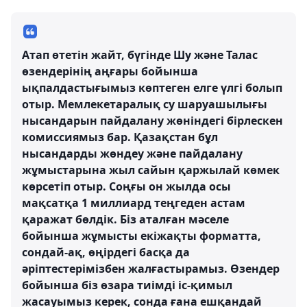
Атап өтетін жайт, бүгінде Шу және Талас
өзендерінің аңғары бойынша
ықпалдастығымыз көптеген елге үлгі болып
отыр. Мемлекетаралық су шаруашылығы
нысандарын пайдалану жөніндегі бірлескен
комиссиямыз бар. Қазақстан бұл
нысандарды жөндеу және пайдалану
жұмыстарына жыл сайын қаржылай көмек
көрсетіп отыр. Соңғы он жылда осы
мақсатқа 1 миллиард теңгеден астам
қаражат бөлдік. Біз аталған мәселе
бойынша жұмысты екіжақты форматта,
сондай-ақ, өңірдегі басқа да
әріптестерімізбен жалғастырамыз. Өзендер
бойынша біз өзара тиімді іс-қимыл
жасауымыз керек, сонда ғана ешқандай