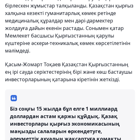
бірлескен жұмыстар талқыланды. Қазақстан қырғыз
халқына кезекті гуманитарлық көмек ретінде
медициналық құралдар мен дәрі-дәрмектер
жолдауға дайын екенін растады. Сонымен қатар
Мемлекет басшысы Қырғызстанның қарулы
күштеріне әскери-техникалық көмек көрсетілетінін
мәлімдеді.
Қасым-Жомарт Тоқаев Қазақстан Қырғызстанның
ең ірі сауда серіктестерінің бірі және көш бастаушы
инвесторларының қатарына кіретінін жеткізді.
Біз соңғы 15 жылда бұл елге 1 миллиард
доллардан астам қаржы құйдық. Қазақ
инвесторлары қырғыз экономикасының
маңызды салаларын өркендетуге,
әлеуметтік ахуалын жақсартуға қомақты