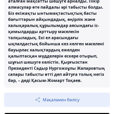
аталған мақсатты шешуге арналды. Пікір
алмасулар өте пайдалы әрі табысты болды.
Біз екіжақты ынтымақтастықтың басты
бағыттарын айқындадық, өңірлік және
халықаралық құрылымдар аясындағы іс-
қимылдарды арттыру мәселесін
талқыладық. Екі ел арасындағы
ықпалдастық бойынша кез келген мәселені
бауырлас халықтардың ежелден
қалыптасқан мүдделерін ескере отырып,
шұғыл шешуге келістік. Қырғызстан
Президенті Садыр Нургожоұлы Жапаровтың
сапары табысты өтті деп айтуға толық негіз
бар, – деді Қасым-Жомарт Тоқаев.
Мақаламен бөлісу