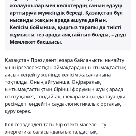
жолаушылар мен көліктердің санын едәуір
арттыруға мүмкіндік береді. Қазақстан бұл
нысанды жақын арада ашуға дайын.
Келісім бойынша, қырғыз тарапы да тиісті
жұмысты тез арада аяқтайтын болды, – деді
Мемлекет басшысы.
Қазақстан Президенті өзара байланысты нығайту
үшін іргелес жатқан аймақтардың ынтымақтастық
аясын кеңейту жөнінде келісім жасалғанына
тоқталды. Оның айтуынша, Өңіраралық
ынтымақтастықтың бірінші форумын жуық арада
өткізу қажет, сондай-ақ, шекара маңында тауарды
ресімдеп, өңдейтін сауда-логистикалық орталық
құру керек.
Келіссөздердегі тағы бір өзекті мәселе – су-
энергетика саласындағы ықпалдастық.