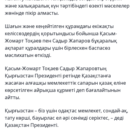
және халықаралық күн тәртібіндегі өзекті мәселелер
жөнінде пікір алмасты.
Шағын және кеңейтілген құрамдағы екіжақты
келіссөздердің қорытындысы бойынша Қасым-
Жомарт Тоқаев пен Садыр Жапаров бұқаралық
ақпарат құралдары үшін бірлескен баспасөз
мәслихатын өткізді.
Қасым-Жомарт Тоқаев Садыр Жапаровтың
Қырғызстан Президенті ретінде Қазақстанға
жасаған алғашқы мемлекеттік сапарын қазақ еліне
көрсетілген айрықша құрметі деп бағалайтынын
айтты.
Қырғызстан – біз үшін одақтас мемлекет, сондай-ақ,
тату көрші, бауырлас ел әрі сенімді серіктес, – деді
Қазақстан Президенті.