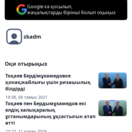
Google-ға қосылып,
жаңалықтарды бірінші болып оқыңыз
zkadm
Оқи отырыңыз
Тоқаев Бердімұхамедовке
қонақжайлығы үшін ризашылық
білдірді
19:38, 06 тамыз 2021
Тоқаев пен Бердымұхамедов екі
елдің халықаралық
ұстанымдарының ұқсастығын атап
өтті
22:27, 11 қазан 2019