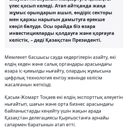
үлес қосып келеді. Атап айтқанда жаңа
жұмыс орындарын ашып, өндіріс секторы
мен қаржы нарығын дамытуға ерекше
көңіл бөлуде. Осы орайда біз өзара
инвестицияларды қолдауға және қорғауға
келістік, – деді Қазақстан Президенті.
Мемлекет басшысы сауда кедергілерін азайту, екі
елдің кеден және салық органдары арасындағы
өзара іс-қимылды нығайту, олардың жұмысына
цифрлық технология енгізу жөнінде келісім
жасалғанын жеткізді.
Қасым-Жомарт Тоқаев екі елдің экспорттық әлеуетін
нығайтып, шағын және орта бизнес арасындағы
байланыстарды кеңейту үшін жақын арада
Қазақстан делегациясы Қырғызстанға арнайы
сапармен баратынын атап өтті.