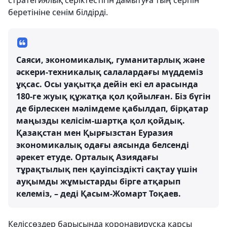
стратегиялық серіктестігін дамытуға тың серпін
беретініне сенім білдірді.
Саяси, экономикалық, гуманитарлық және
әскери-техникалық салалардағы мүддеміз
ұқсас. Осы уақытқа дейін екі ел арасында
180-ге жуық құжатқа қол қойылған. Біз бүгін
де бірлескен мәлімдеме қабылдап, бірқатар
маңызды келісім-шартқа қол қойдық.
Қазақстан мен Қырғызстан Еуразия
экономикалық одағы аясында белсенді
әрекет етуде. Орталық Азиядағы
тұрақтылық пен қауіпсіздікті сақтау үшін
ауқымды жұмыстарды бірге атқарып
келеміз, – деді Қасым-Жомарт Тоқаев.
Келіссөздер барысында коронавирусқа қарсы