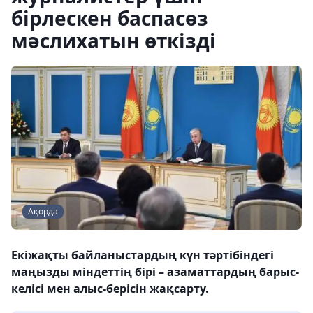
бірлескен баспасөз
мәслихатын өткізді
Ақорда
Екіжақты байланыстардың күн тәртібіндегі
маңызды міндеттің бірі – азаматтардың барыс-
келісі мен алыс-берісін жақсарту.