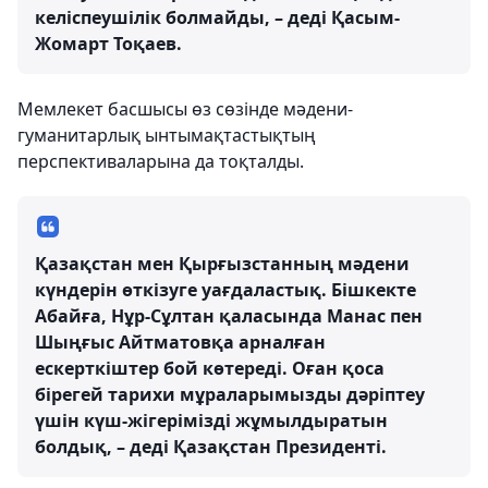
келіспеушілік болмайды, – деді Қасым-
Жомарт Тоқаев.
Мемлекет басшысы өз сөзінде мәдени-
гуманитарлық ынтымақтастықтың
перспективаларына да тоқталды.
Қазақстан мен Қырғызстанның мәдени
күндерін өткізуге уағдаластық. Бішкекте
Абайға, Нұр-Сұлтан қаласында Манас пен
Шыңғыс Айтматовқа арналған
ескерткіштер бой көтереді. Оған қоса
бірегей тарихи мұраларымызды дәріптеу
үшін күш-жігерімізді жұмылдыратын
болдық, – деді Қазақстан Президенті.