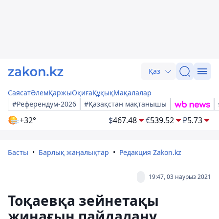
Қаз
Саясат
Әлем
Қаржы
Оқиға
Құқық
Мақалалар
#Референдум-2026
#Қазақстан мақтанышы
+32°
$
467.48
€
539.52
₽
5.73
Басты
Барлық жаңалықтар
Редакция Zakon.kz
19:47, 03 наурыз 2021
Тоқаевқа зейнетақы
жинағын пайдалану