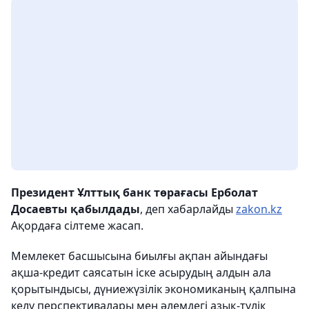
Президент Ұлттық банк төрағасы Ерболат
Досаевты қабылдады
, деп хабарлайды
zakon.kz
Ақордаға сілтеме жасап.
Мемлекет басшысына биылғы ақпан айындағы
ақша-кредит саясатын іске асырудың алдын ала
қорытындысы, дүниежүзілік экономиканың қалпына
келу перспективалары мен әлемдегі азық-түлік