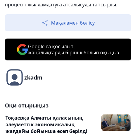
процесін жылдамдатуға атсалысуды тапсырды.
Мақаламен бөлісу
Google-ға қосылып,
жаңалықтарды бірінші болып оқыңыз
zkadm
Оқи отырыңыз
Тоқаевқа Алматы қаласының
әлеуметтік-экономикалық
жағдайы бойынша есеп берілді