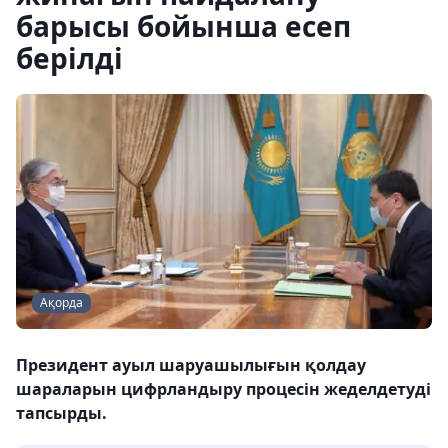
барысы бойынша есеп
берілді
Ақорда
Президент ауыл шаруашылығын қолдау
шараларын цифрландыру процесін жеделдетуді
тапсырды.