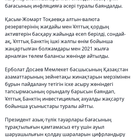
бағасының инфляцияға әсері туралы баяндалды.
Қасым-Жомарт Тоқаевқа алтын-валюта
резервтерінің жағдайы мен Ұлттық қордың
активтерін басқару жайында есеп берілді, сондай-
ақ, Ұлттық Банктің ішкі жалпы өнім бойынша
жаңартылған болжамдары мен 2021 жылға
арналған төлем балансы жөнінде айтылды.
Ерболат Досаев Мемлекет басшысының Қазақстан
азаматтарының зейнетақы жинақтарын мерзімінен
бұрын пайдалану тетігін іске асыру жөніндегі
тапсырмасының орындалу барысын баяндап,
Ұлттық Банктің инвестициялық ахуалды жақсарту
бойынша ұсыныстары туралы айтты.
Президент азық-түлік тауарлары бағасының
тұрақтылығын қамтамасыз ету үшін ауыл
шаруашылығын қолдау шараларын цифрландыру