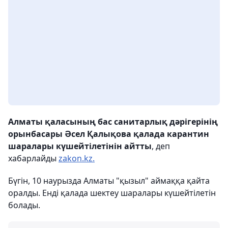
Алматы қаласының бас санитарлық дәрігерінің
орынбасары Әсел Қалықова қалада карантин
шаралары күшейтілетінін айтты
, деп
хабарлайды
zakon.kz.
Бүгін, 10 наурызда Алматы "қызыл" аймаққа қайта
оралды. Енді қалада шектеу шаралары күшейтілетін
болады.