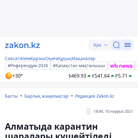
Қаз
Саясат
Әлем
Қаржы
Оқиға
Құқық
Мақалалар
#Референдум-2026
#Қазақстан мақтанышы
+30°
$
469.93
€
541.64
₽
5.71
Басты
Барлық жаңалықтар
Редакция Zakon.kz
18:40, 10 наурыз 2021
Алматыда карантин
шаралары күшейтіледі