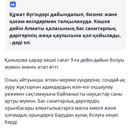
Құжат бүгіндері дайындалып, бизнес және
қоғам өкілдерімен талқылануда. Кешке
дейін Алматы қаласының бас санитарлық
дәрігерінің жаңа қаулысына қол қойылады,
- деді ол.
Қалықова қарар кешкі сағат 9-ға дейін дайын болуы
мүмкін екенін атап өтті.
Оның айтуынша, өткен мереке күндеріне, сондай-ақ
ауру жұқтырған адамдардың өзін-өзі оқшаулау
режимін сақтамауына байланысты науқастар саны
артуы мүмкін. Бас санитарлық дәрігердің
орынбасары алматылықтарға маска киюге және
қоғамдық орындарға барудан аулақ болуға кеңес
берді.