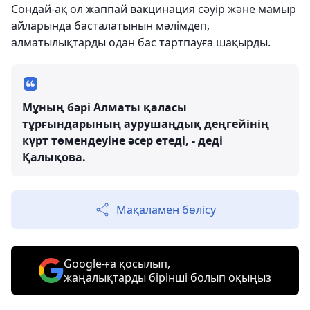
Сондай-ақ ол жаппай вакцинация сәуір және мамыр
айларында басталатынын мәлімдеп,
алматылықтарды одан бас тартпауға шақырды.
Мұның бәрі Алматы қаласы
тұрғындарының аурушаңдық деңгейінің
күрт төмендеуіне әсер етеді, - деді
Қалықова.
Мақаламен бөлісу
Google-ға қосылып,
жаңалықтарды бірінші болып оқыңыз