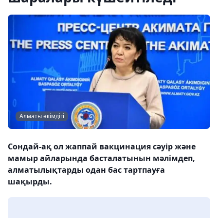
Алматы әкімдігі
Сондай-ақ ол жаппай вакцинация сәуір және
мамыр айларында басталатынын мәлімдеп,
алматылықтарды одан бас тартпауға
шақырды.