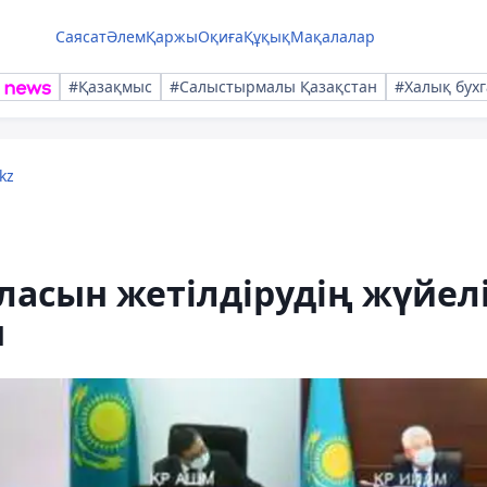
Саясат
Әлем
Қаржы
Оқиға
Құқық
Мақалалар
#Қазақмыс
#Салыстырмалы Қазақстан
#Халық бухг
kz
аласын жетілдірудің жүйел
ы