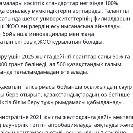
амалары кәсіптік стандарттар негізінде 100%
а орналасу мүмкіндіктерін арттырады. Талантты
қсатында шетел университеттерінің филиалдарын
ші ЖОО өңірлердің өсу нысанасына айналады.
сі бойынша инновациялар мен жаңа
атын екі озық ЖОО құрылатын болады.
ыру үшін 2025 жылға дейінгі гранттар саны 50%-ға
0 грант бөлінеді, ал 500 қазақстандық ғалым
ында тағылымдамадан өте алады.
қаевтың тапсырмасы бойынша осы жылдың сәуір
рды бере отырып, қазақстандықтардың өз бетінше
діксіз білім беру тұжырымдамасы қабылданады.
истрлігіне 2021 жылғы желтоқсанға дейін мектеп
ң ваучерлік тетігін апробациялауды аяқтауды жән
ілуін қамтамасыз етуді, осы жылдың 1 сәуіріне