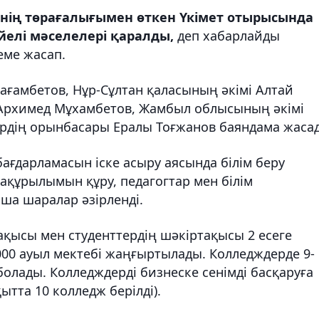
нің төрағалығымен өткен Үкімет отырысында
үйелі мәселелері қаралды,
деп хабарлайды
еме жасап.
ағамбетов, Нұр-Сұлтан қаласының әкімі Алтай
 Архимед Мұхамбетов, Жамбыл облысының әкімі
рдің орынбасары Ералы Тоғжанов баяндама жаса
ағдарламасын іске асыру аясында білім беру
құрылымын құру, педагогтар мен білім
ша шаралар әзірленді.
қысы мен студенттердің шәкіртақысы 2 есеге
000 ауыл мектебі жаңғыртылады. Колледждерде 9-
болады. Колледждерді бизнеске сенімді басқаруға
қытта 10 колледж берілді).