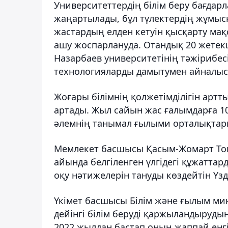
Университеттердің білім беру бағдарл
жаңартылады, бұл түлектердің жұмысқ
жастардың елден кетуін қысқарту ма
ашу жоспарлануда. Отандық 20 жетек
Назарбаев университетінің тәжірибе
технологияларды дамытумен айналыс
Жоғары білімнің қолжетімділігін артт
артады. Жыл сайын жас ғалымдарға 100
әлемнің танымал ғылыми орталықтар
Мемлекет басшысы Қасым-Жомарт То
айында белгіленген үлгідегі құжатта
оқу нәтижелерін тануды көздейтін Үз
Үкімет басшысы Білім және ғылым мин
дейінгі білім беруді қаржыландыруды
2022 жылдан бастап оның жаппай енгіз