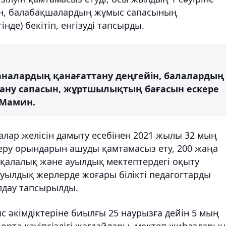
ан, балабақшалардың жұмыс сапасының
інде) бекітіп, енгізуді тапсырды.
налардың қанағаттану деңгейін, балалардың
қтану сапасын, жұртшылықтың бағасын ескере
. Мамин.
алар желісін дамыту есебінен 2021 жылы 32 мың
 беру орындарын ашуды қамтамасыз ету, 200 жаңа
қ қалалық және ауылдық мектептердегі оқыту
ауылдық жерлерде жоғары білікті педагогтарды
лдау тапсырылды.
с әкімдіктеріне биылғы 25 наурызға дейін 5 мың
 орта қауіпсіздігі жағдайлары, мектеп жиһаздарын