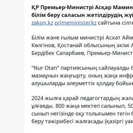
ҚР Премьер-Министрі Асқар Мамин
білім беру саласын жетілдірудің ж
zakon.kz
primeminister.kz
сайтына сілт
Білім және ғылым министрі Асхат Айм
Көлгінов, Қостанай облысының әкімі
Бердібек Сапарбаев, Премьер-Минист
"Nur Otan" партиясының сайлауалды б
мазмұнын жаңғырту, оның жаңа инфра
алушыларды әлеуметтік қолдау бойын
2024 жылға қарай педагогтардың жала
ұлғаяды. 800 жаңа мектеп салынып, 5
сынып негізінде оқу толығымен тегін 
беру тәжірибесі жалғасады (қазіргі уа