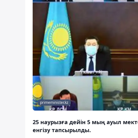
primeminister.kz
25 наурызға дейін 5 мың ауыл мек
енгізу тапсырылды.