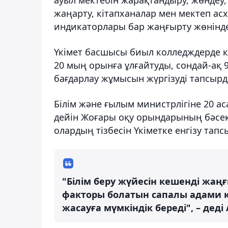
жаңарту, кітапханалар мен мектеп а
индикаторлары бар жаңғырту жөнінде
Үкімет басшысы биыл колледждерде к
20 мың орынға ұлғайтуды, сондай-ақ 9
бағдарлау жұмысын жүргізуді тапсырд
Білім және ғылым министрлігіне 20 а
дейін Жоғары оқу орындарының бәсекег
олардың тізбесін Үкіметке енгізу тап
"Білім беру жүйесін кешенді жаңғ
факторы болатын сапалы адами к
жасауға мүмкіндік береді", – деді