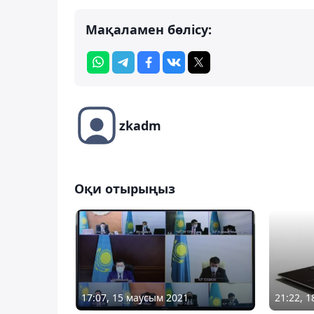
Мақаламен бөлісу:
zkadm
Оқи отырыңыз
17:07, 15 маусым 2021
21:22, 