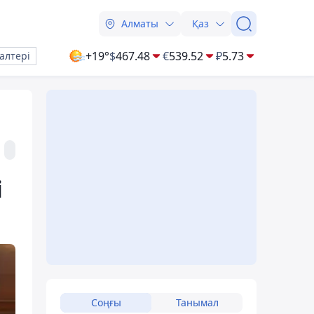
Алматы
Қаз
+19°
$
467.48
€
539.52
₽
5.73
алтері
і
Соңғы
Танымал