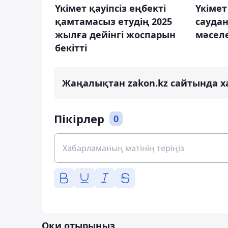
Үкімет қауіпсіз еңбекті
Үкіме
қамтамасыз етудің 2025
сауда
жылға дейінгі жоспарын
мәсел
бекітті
Жаңалықтан zakon.kz сайтында х
Пікірлер
0
Оқи отырыңыз