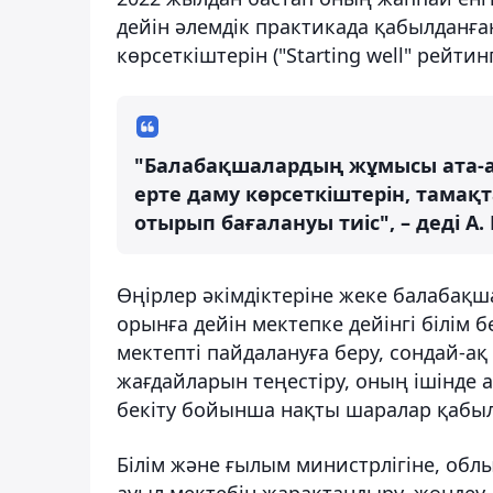
дейін әлемдік практикада қабылданғ
көрсеткіштерін ("Starting well" рейтинг
"Балабақшалардың жұмысы ата-а
ерте даму көрсеткіштерін, тама
отырып бағалануы тиіс", – деді А
Өңірлер әкімдіктеріне жеке балабақш
орынға дейін мектепке дейінгі білім
мектепті пайдалануға беру, сондай-а
жағдайларын теңестіру, оның ішінде 
бекіту бойынша нақты шаралар қабы
Білім және ғылым министрлігіне, облы
ауыл мектебін жарақтандыру, жөндеу,