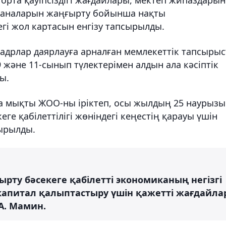
сханаларын жаңғырту бойынша нақты
гі жол картасын енгізу тапсырылды.
адрлар даярлауға арналған мемлекеттік тапсыры
 және 11-сынып түлектерімен алдын ала кәсіптік
ы.
са мықты ЖОО-ны іріктеп, осы жылдың 25 наурыз
е қабілеттілігі жөніндегі кеңестің қарауы үшін
сырылды.
ырту бәсекеге қабілетті экономиканың негізгі
апитал қалыптастыру үшін қажетті жағдайла
 А. Мамин.