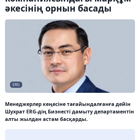
әкесінің орнын басады
ERG
Менеджерлер кеңесіне тағайындалғанға дейін
Шухрат ERG-дің Бизнесті дамыту департаментін
алты жылдан астам басқарды.