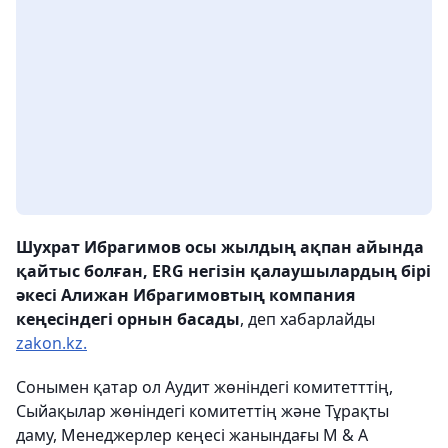
Шухрат Ибрагимов осы жылдың ақпан айында
қайтыс болған, ERG негізін қалаушылардың бірі
әкесі Алижан Ибрагимовтың компания
кеңесіндегі орнын басады
, деп хабарлайды
zakon.kz.
Сонымен қатар ол Аудит жөніндегі комитетттің,
Сыйақылар жөніндегі комитеттің және Тұрақты
даму, Менеджерлер кеңесі жанындағы M & A