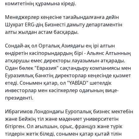
комитетінің құрамына кіреді.
Менеджерлер кеңесіне тағайындалғанға дейін
Шухрат ERG-дің Бизнесті дамыту департаментін
алты жылдан астам басқарды.
Сондай-ақ ол Орталық Азиядағы ең ірі алтын
өндіретін кәсіпорындардың бірі - Альянс Алтынның
атқарушы емес директоры лауазымын атқарады.
Одан бөлек "Евразия" сақтандыру компаниясы мен
Еуразиялық банктің директорлар кеңесінде қызмет
етеді. Сонымен қатар, ол "YABİAD" шетелдік
инвесторлар мен кәсіпкерлер одағының вице-
президенті.
Ибрагимов Лондондағы Еуропалық бизнес мектебін
және Бейжің тіл және мәдениет университетін
бітірген. Ол ағылшын, орыс, француз және түрік
тілдерін жетік біледі, сонымен қатар қытай тілін