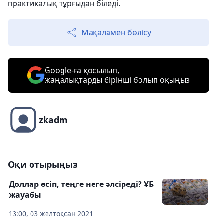
практикалық тұрғыдан біледі.
Мақаламен бөлісу
Google-ға қосылып,
жаңалықтарды бірінші болып оқыңыз
zkadm
Оқи отырыңыз
Доллар өсіп, теңге неге әлсіреді? ҰБ
жауабы
13:00, 03 желтоқсан 2021