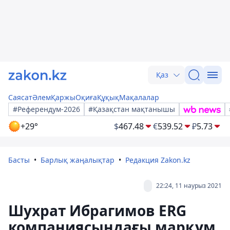
Қаз
Саясат
Әлем
Қаржы
Оқиға
Құқық
Мақалалар
#Референдум-2026
#Қазақстан мақтанышы
+29°
$
467.48
€
539.52
₽
5.73
Басты
Барлық жаңалықтар
Редакция Zakon.kz
22:24, 11 наурыз 2021
Шухрат Ибрагимов ERG
компаниясындағы марқұм