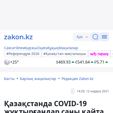
Қаз
Саясат
Әлем
Қаржы
Оқиға
Құқық
Мақалалар
#Референдум-2026
#Қазақстан мақтанышы
+25°
$
469.93
€
541.64
₽
5.71
Басты
Барлық жаңалықтар
Редакция Zakon.kz
14:29, 12 наурыз 2021
Қазақстанда COVID-19
жұқтырғандар саны қайта