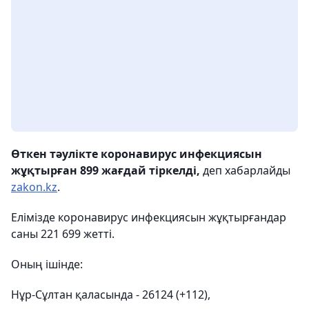
Өткен тәулікте коронавирус инфекциясын
жұқтырған 899 жағдай тіркелді,
деп хабарлайды
zakon.kz
.
Елімізде коронавирус инфекциясын жұқтырғандар
саны 221 699 жетті.
Оның ішінде:
Нұр-Сұлтан қаласында - 26124 (+112),