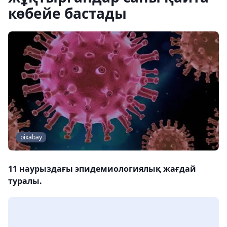
көбейе бастады
pixabay
11 наурыздағы эпидемиологиялық жағдай
туралы.