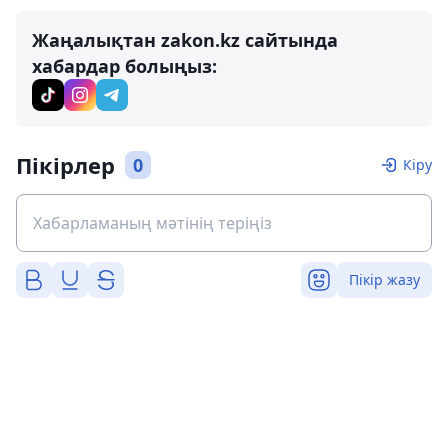
Жаңалықтан zakon.kz сайтында
хабардар болыңыз:
Пікірлер
0
Кіру
Пікір жазу