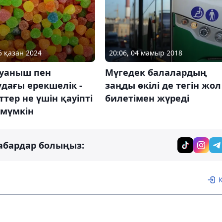
5 қазан 2024
20:06, 04 мамыр 2018
қуаныш пен
Мүгедек балалардың
дағы ерекшелік -
заңды өкілі де тегін жол
тер не үшін қауіпті
билетімен жүреді
 мүмкін
абардар болыңыз: