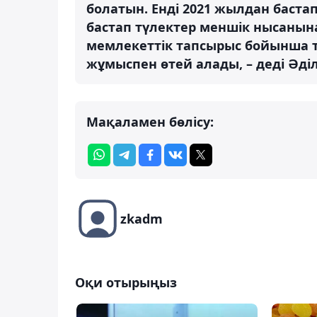
болатын. Енді 2021 жылдан баста
бастап түлектер меншік нысанын
мемлекеттік тапсырыс бойынша т
жұмыспен өтей алады, – деді Әділ
Мақаламен бөлісу:
zkadm
Оқи отырыңыз