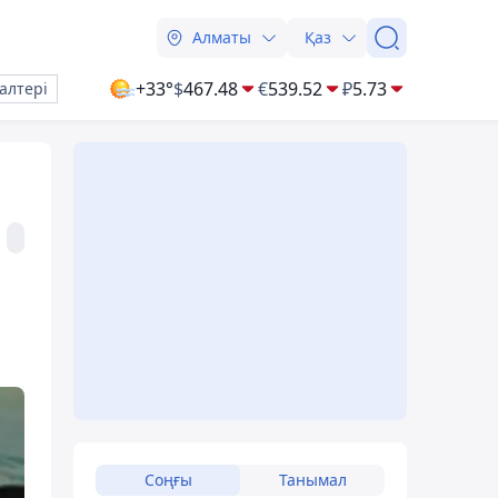
Алматы
Қаз
+33°
$
467.48
€
539.52
₽
5.73
алтері
Соңғы
Танымал