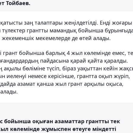
т Тойбаев.
қатысты заң талаптары жеңілдетілді. Енді жоғары
ан түлектер грантты мамандық бойынша бұрынғыд
, жекеменшік мекемелерде де өтей алады.
 грант бойынша барлық 4 жыл көлемінде емес, т
қығандардардың пайдасына қарай қайта қаралды.
 ақылы бөліміне түсіп, біраз уақыттан кейін жақ
ын иеленуі немесе керісінше, грантта оқып жүріп,
ғдайда азамат қанша жыл грант арқылы оқыса,
 алады.
ыс бойынша оқыған азаматтар грантты тек
ыл көлемінде жұмыспен өтеуге міндетті