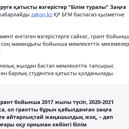
руге қатысты өзгерістер "Білім туралы" Заңға
хабарлайды
zakon.kz
ҚР БҒМ баспасөз қызметіне
ент енгізген өзгерістерге сәйкес, грант бойынш
н соң мамандығы бойынша мемлекеттік мекемеле
.
миялық жылдан бастап мемлекеттік тапсырыс
кен барлық студентке қатысты қолданылады.
рант бойынша 2017 жылы түсіп, 2020-2021
, ол грантты бұрын қабылданған заңға
етте айтарлықтай жаңашылдық жоқ, – деп
ғары оқу орнынан кейінгі білім