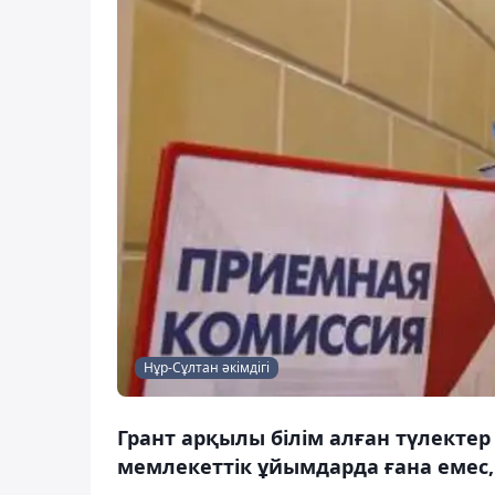
Нұр-Сұлтан әкімдігі
Грант арқылы білім алған түлект
мемлекеттік ұйымдарда ғана емес