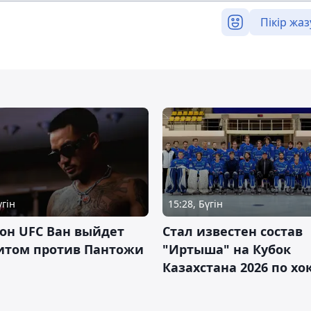
Пікір жаз
үгін
15:28, Бүгін
он UFC Ван выйдет
Стал известен состав
итом против Пантожи
"Иртыша" на Кубок
Казахстана 2026 по х