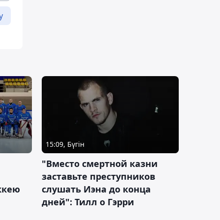
у
15:09, Бүгін
"Вместо смертной казни
заставьте преступников
оккею
слушать Иэна до конца
дней": Тилл о Гэрри