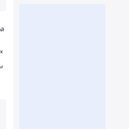
ай
ек
сы