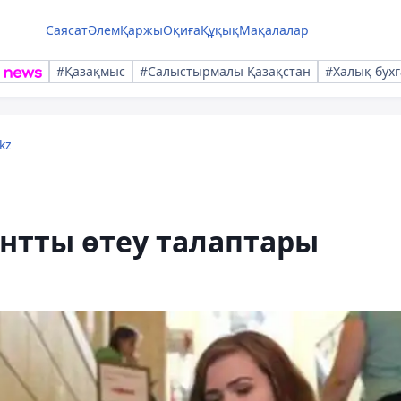
Саясат
Әлем
Қаржы
Оқиға
Құқық
Мақалалар
#Қазақмыс
#Салыстырмалы Қазақстан
#Халық бухг
kz
антты өтеу талаптары