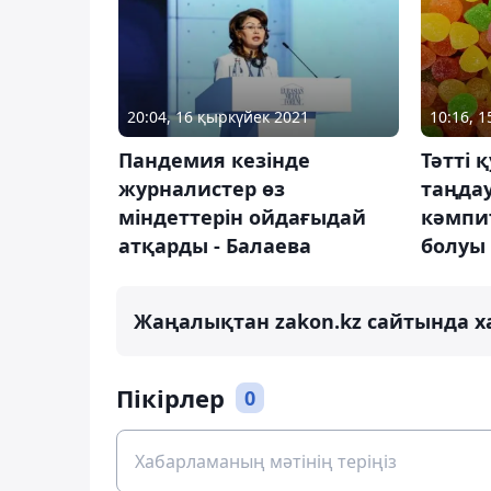
10:16, 1
20:04, 16 қыркүйек 2021
Тәтті 
Пандемия кезінде
таңдау
журналистер өз
кәмпит
міндеттерін ойдағыдай
болуы
атқарды - Балаева
Жаңалықтан zakon.kz сайтында х
Пікірлер
0