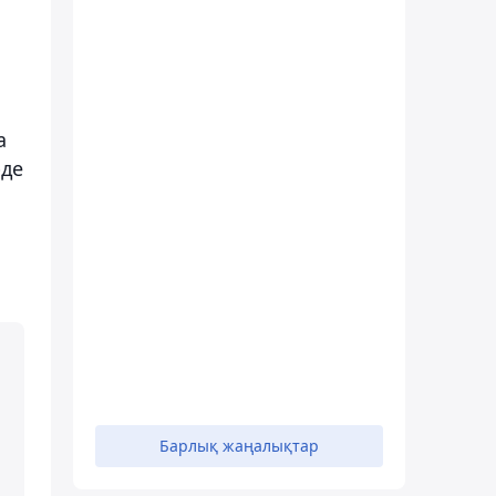
а
рде
Барлық жаңалықтар