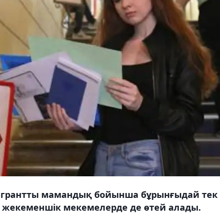
ер грантты мамандық бойынша бұрынғыдай тек
, жекеменшік мекемелерде де өтей алады.