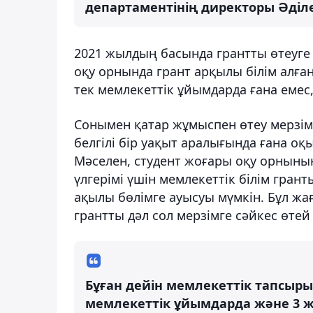
департаментінің директоры Әділе
2021 жылдың басында грантты өтеуге 
оқу орнында грант арқылы білім алғ
тек мемлекеттік ұйымдарда ғана емес
Сонымен қатар жұмыспен өтеу мерзімі
белгілі бір уақыт аралығында ғана о
Мәселен, студент жоғары оқу орнының
үлгерімі үшін мемлекеттік білім грант
ақылы бөлімге ауысуы мүмкін. Бұл жа
грантты дәл сол мерзімге сәйкес өтей
Бұған дейін мемлекеттік тапсыр
мемлекеттік ұйымдарда және 3 ж