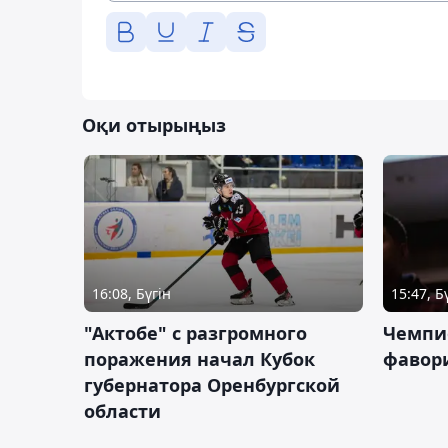
Оқи отырыңыз
16:08, Бүгін
15:47, Б
"Актобе" с разгромного
Чемпи
поражения начал Кубок
фавор
губернатора Оренбургской
области