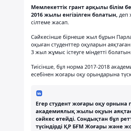
Мемлекеттік грант арқылы білім бе
2016 жылы енгізілген болатын,
деп 
сілтеме жасап.
Сәйкесінше бірнеше жыл бұрын Парлам
оқыған студенттер оқуларын аяқтаға
3 жыл жұмыс істеуге міндетті болатын
Тиісінше, бұл норма 2017-2018 акаде
есебінен жоғары оқу орындарына түс
Егер студент жоғары оқу орнына г
академиялық жылы оқуын аяқтаса
сәйкес өтейді. Сондықтан бұл р
түсіндірді ҚР БҒМ Жоғары және жо