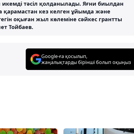
п икемді тәсіл қолданылады. Яғни биылдан
а қарамастан кез келген ұйымда және
егін оқыған жыл көлеміне сәйкес грантты
ет Тойбаев.
Google-ға қосылып,
жаңалықтарды бірінші болып оқыңыз