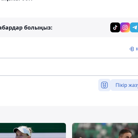
абардар болыңыз:
Пікір жаз