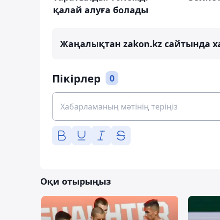
қалай алуға болады
Жаңалықтан zakon.kz сайтында х
Пікірлер
0
Оқи отырыңыз