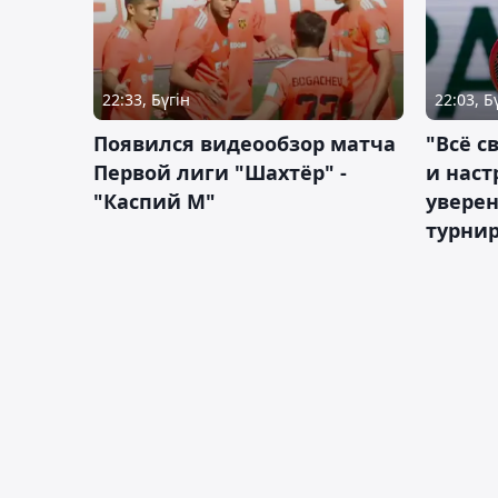
22:33, Бүгін
22:03, Б
Появился видеообзор матча
"Всё с
Первой лиги "Шахтёр" -
и наст
"Каспий М"
уверен
турни