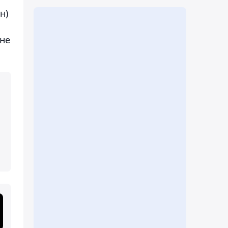
н)
іне