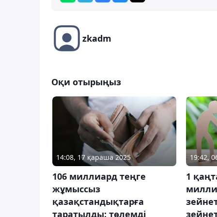
zkadm
Оқи отырыңыз
14:08, 17 қараша 2025
19:42, 
106 миллиард теңге
1 қаңт
жұмыссыз
милли
қазақстандықтарға
зейне
таратылды: төлемді
зейнет