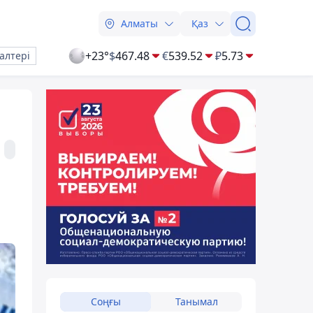
Алматы
Қаз
+23°
$
467.48
€
539.52
₽
5.73
алтері
Соңғы
Танымал