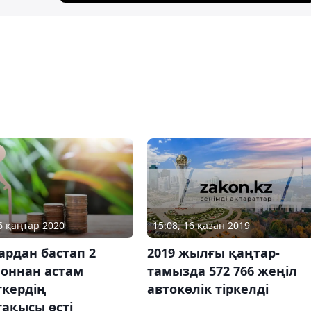
15:08, 16 қазан 2019
06 қаңтар 2020
2019 жылғы қаңтар-
ардан бастап 2
тамызда 572 766 жеңіл
оннан астам
автокөлік тіркелді
ткердің
ақысы өсті