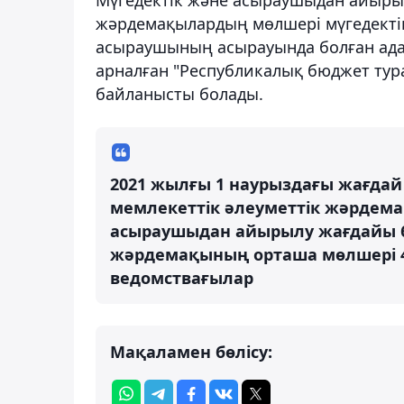
жәрдемақылардың мөлшері мүгедектікт
асыраушының асырауында болған ада
арналған "Республикалық бюджет тура
байланысты болады.
2021 жылғы 1 наурыздағы жағдай
мемлекеттік әлеуметтік жәрдема
асыраушыдан айырылу жағдайы б
жәрдемақының орташа мөлшері 40 
ведомствағылар
Мақаламен бөлісу: