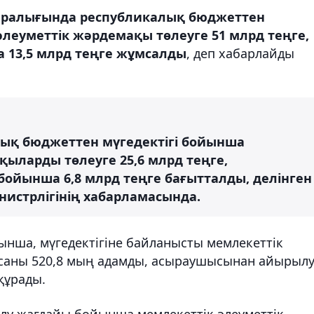
 аралығында республикалық бюджеттен
әлеуметтік жәрдемақы төлеуге 51 млрд теңге,
 13,5 млрд теңге жұмсалды
, деп хабарлайды
лық бюджеттен мүгедектігі бойынша
ыларды төлеуге 25,6 млрд теңге,
йынша 6,8 млрд теңге бағытталды, делінген
нистрлігінің хабарламасында.
ынша, мүгедектігіне байланысты мемлекеттік
саны 520,8 мың адамды, асыраушысынан айырыл
құрады.
лу жағдайы бойынша мемлекеттік әлеуметтік