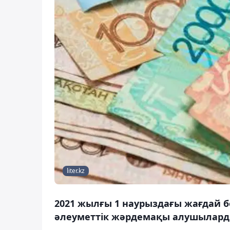
liter.kz
2021 жылғы 1 наурыздағы жағдай б
әлеуметтік жәрдемақы алушыларды