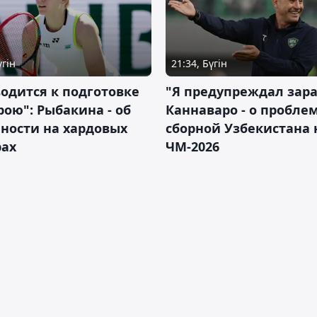
үгін
21:34, Бүгін
водится к подготовке
"Я предупреждал зара
рою": Рыбакина - об
Каннаваро - о пробле
ности на хардовых
сборной Узбекистана 
рах
ЧМ-2026