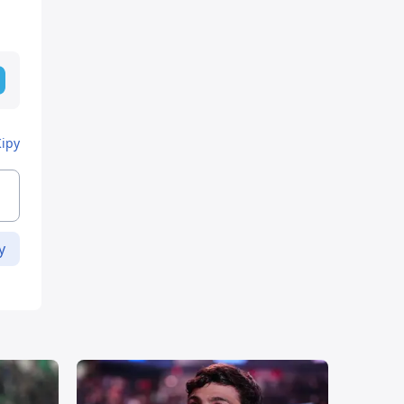
Кіру
у