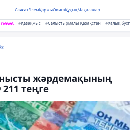
Саясат
Әлем
Қаржы
Оқиға
Құқық
Мақалалар
#Қазақмыс
#Салыстырмалы Қазақстан
#Халық бухг
kz
ланысты жәрдемақының
 211 теңге