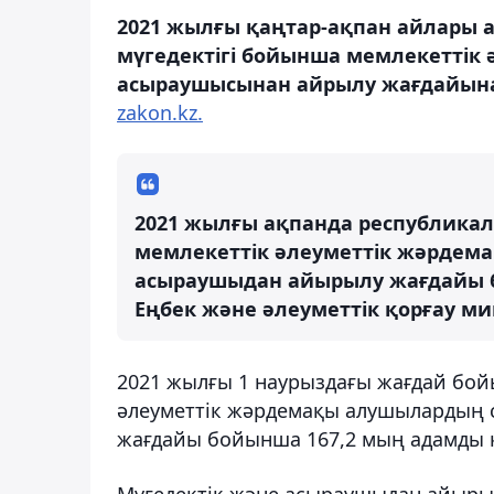
2021 жылғы қаңтар-ақпан айлары
мүгедектігі бойынша мемлекеттік 
асыраушысынан айрылу жағдайына
zakon.kz.
2021 жылғы ақпанда республика
мемлекеттік әлеуметтік жәрдемақ
асыраушыдан айырылу жағдайы бо
Еңбек және әлеуметтік қорғау ми
2021 жылғы 1 наурыздағы жағдай бой
әлеуметтік жәрдемақы алушылардың 
жағдайы бойынша 167,2 мың адамды 
Мүгедектік және асыраушыдан айыры