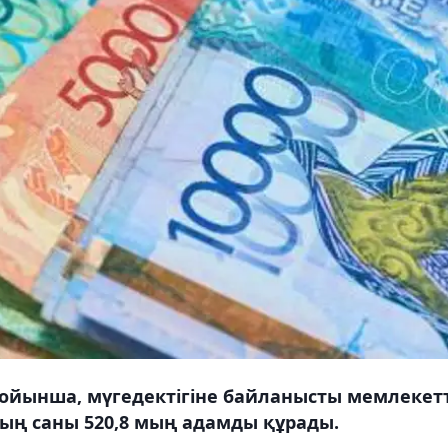
ойынша, мүгедектігіне байланысты мемлекетт
ң саны 520,8 мың адамды құрады.