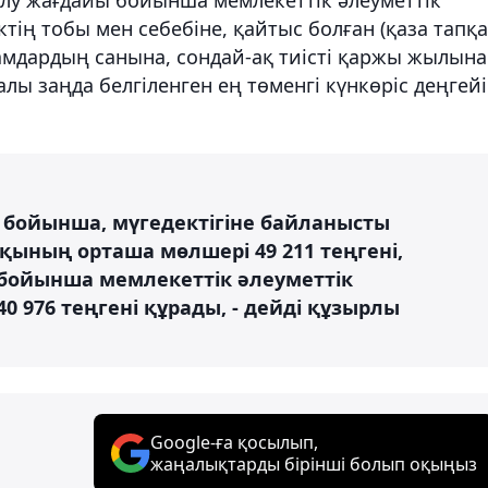
ің тобы мен себебіне, қайтыс болған (қаза тапқа
мдардың санына, сондай-ақ тиісті қаржы жылына
лы заңда белгіленген ең төменгі күнкөріс деңгей
 бойынша, мүгедектігіне байланысты
қының орташа мөлшері 49 211 теңгені,
ойынша мемлекеттік әлеуметтік
976 теңгені құрады, - дейді құзырлы
Google-ға қосылып,
жаңалықтарды бірінші болып оқыңыз