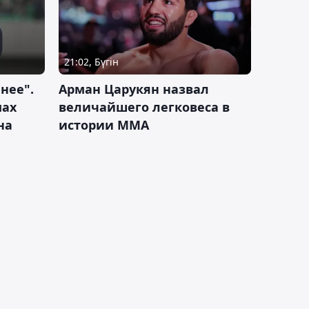
21:02, Бүгін
нее".
Арман Царукян назвал
мах
величайшего легковеса в
на
истории ММА