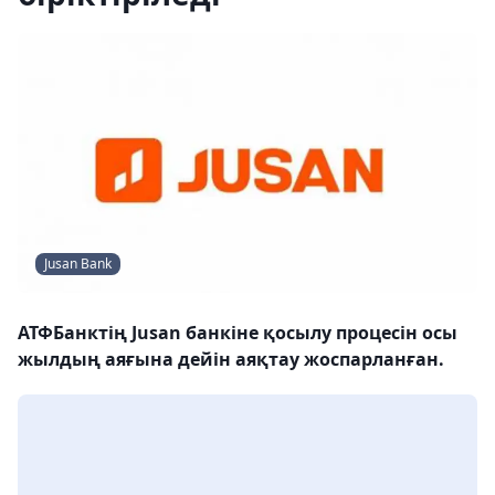
Jusan Bank
АТФБанктің Jusan банкіне қосылу процесін осы
жылдың аяғына дейін аяқтау жоспарланған.