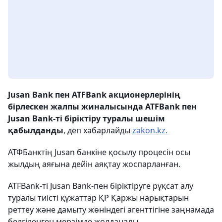
Jusan Bank пен ATFBank акционерлерінің
бірлескен жалпы жиналысында ATFBank пен
Jusan Bank-ті біріктіру туралы шешім
қабылданды
, деп хабарлайды
zakon.kz.
АТФБанктің Jusan банкіне қосылу процесін осы
жылдың аяғына дейін аяқтау жоспарланған.
ATFBank-ті Jusan Bank-пен біріктіруге рұқсат алу
туралы тиісті құжаттар ҚР Қаржы нарықтарын
реттеу және дамыту жөніндегі агенттігіне заңнамада
белгіленген мерзімде жолданады.