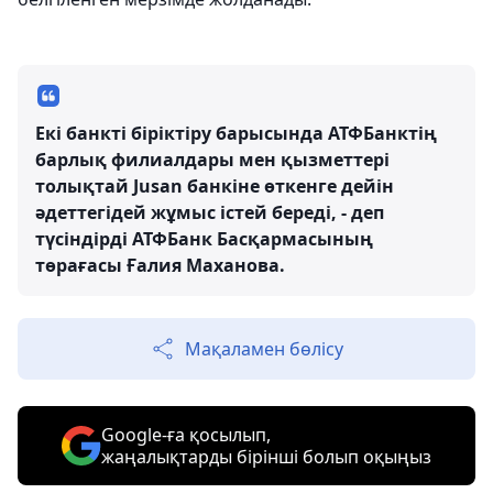
Екі банкті біріктіру барысында АТФБанктің
барлық филиалдары мен қызметтері
толықтай Jusan банкіне өткенге дейін
әдеттегідей жұмыс істей береді, - деп
түсіндірді АТФБанк Басқармасының
төрағасы Ғалия Маханова.
Мақаламен бөлісу
Google-ға қосылып,
жаңалықтарды бірінші болып оқыңыз