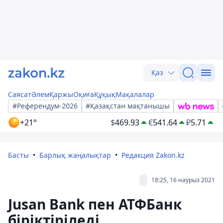
Қаз
Саясат
Әлем
Қаржы
Оқиға
Құқық
Мақалалар
#Референдум-2026
#Қазақстан мақтанышы
+21°
$
469.93
€
541.64
₽
5.71
Басты
Барлық жаңалықтар
Редакция Zakon.kz
18:25, 16 наурыз 2021
Jusan Bank пен АТФБанк
біріктіріледі