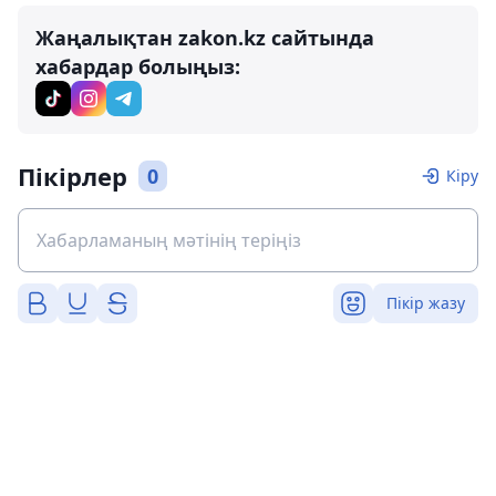
Жаңалықтан zakon.kz сайтында
хабардар болыңыз:
Пікірлер
0
Кіру
Пікір жазу