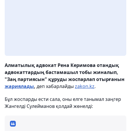
Алматылық адвокат Рена Керимова отандық
адвокаттардың бастамашыл тобы жиналып,
"Заң партиясын" құруды жоспарлап отырғанын
жариялады
,
деп хабарлайды
zakon.kz
.
Бұл жоспарды ести сала, оны елге танымал заңгер
Жангелді Сулейманов қолдай жөнелді: