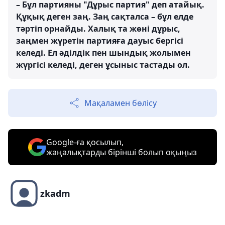
– Бұл партияны "Дұрыс партия" деп атайық.
Құқық деген заң. Заң сақталса – бұл елде
тәртіп орнайды. Халық та жөні дұрыс,
заңмен жүретін партияға дауыс бергісі
келеді. Ел әділдік пен шындық жолымен
жүргісі келеді, деген ұсыныс тастады ол.
Мақаламен бөлісу
Google-ға қосылып,
жаңалықтарды бірінші болып оқыңыз
zkadm