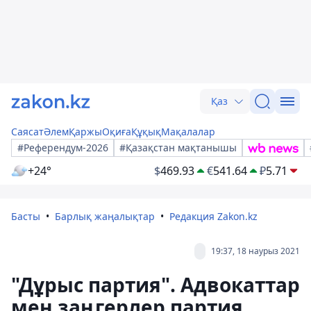
Қаз
Саясат
Әлем
Қаржы
Оқиға
Құқық
Мақалалар
#Референдум-2026
#Қазақстан мақтанышы
+24°
$
469.93
€
541.64
₽
5.71
Басты
Барлық жаңалықтар
Редакция Zakon.kz
19:37, 18 наурыз 2021
"Дұрыс партия". Адвокаттар
мен заңгерлер партия