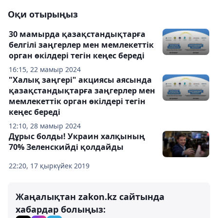
Оқи отырыңыз
30 мамырда қазақстандықтарға
белгілі заңгерлер мен мемлекеттік
орган өкілдері тегін кеңес береді
16:15, 22 мамыр 2024
"Халық заңгері" акциясы аясында
қазақстандықтарға заңгерлер мен
мемлекеттік орган өкілдері тегін
кеңес береді
12:10, 28 мамыр 2024
Дұрыс болды! Украин халқының
70% Зеленскийді қолдайды
22:20, 17 қыркүйек 2019
Жаңалықтан zakon.kz сайтында
хабардар болыңыз: