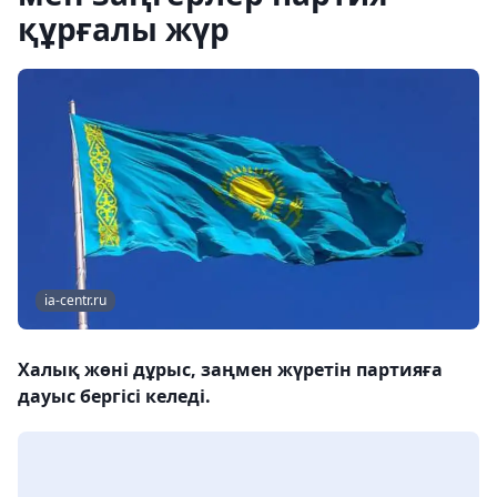
құрғалы жүр
ia-centr.ru
Халық жөні дұрыс, заңмен жүретін партияға
дауыс бергісі келеді.