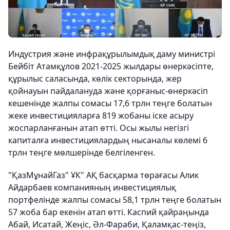
Индустрия және инфрақұрылымдық даму министрі
Бейбіт Атамқұлов 2021-2025 жылдары өнеркәсіпте,
құрылыс саласында, көлік секторында, жер
қойнауын пайдалануда және қорғаныс-өнеркәсіп
кешенінде жалпы сомасы 17,6 трлн теңге болатын
жеке инвестицияларға 819 жобаны іске асыру
жоспарланғанын атап өтті. Осы жылы негізгі
капиталға инвестициялардың нысаналы көлемі 6
трлн теңге мөлшерінде белгіленген.
"ҚазМұнайГаз" ҰК" АҚ басқарма төрағасы Алик
Айдарбаев компанияның инвестициялық
портфелінде жалпы сомасы 58,1 трлн теңге болатын
57 жоба бар екенін атап өтті. Каспий қайраңында
Абай, Исатай, Жеңіс, Әл-Фараби, Қаламқас-теңіз,