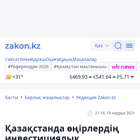
Қаз
Саясат
Әлем
Қаржы
Оқиға
Құқық
Мақалалар
#Референдум-2026
#Қазақстан мақтанышы
+31°
$
469.93
€
541.64
₽
5.71
Басты
Барлық жаңалықтар
Редакция Zakon.kz
21:14, 19 наурыз 2021
Қазақстанда өңірлердің
инвестициялық