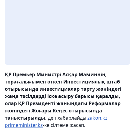
ҚР Премьер-Министрі Асқар Маминнің
төрағалығымен өткен Инвестициялық штаб
отырысында инвестициялар тарту жөніндегі
жаңа тәсілдерді іске асыру барысы қаралды,
олар ҚР Президенті жанындағы Реформалар
жөніндегі Жоғары Кеңес отырысында
таныстырылды,
деп хабарлайды
zakon.kz
primeminister.kz
-ке сілтеме жасап.