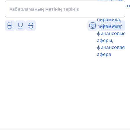
Пікір жазу