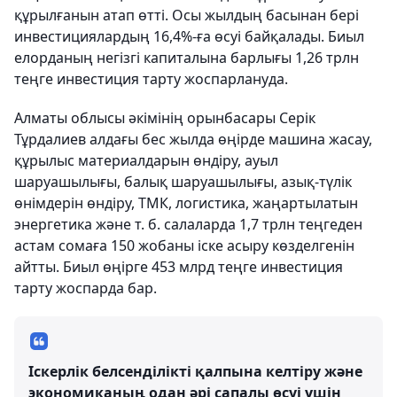
құрылғанын атап өтті. Осы жылдың басынан бері
инвестициялардың 16,4%-ға өсуі байқалады. Биыл
елорданың негізгі капиталына барлығы 1,26 трлн
теңге инвестиция тарту жоспарлануда.
Алматы облысы әкімінің орынбасары Серік
Тұрдалиев алдағы бес жылда өңірде машина жасау,
құрылыс материалдарын өндіру, ауыл
шаруашылығы, балық шаруашылығы, азық-түлік
өнімдерін өндіру, ТМК, логистика, жаңартылатын
энергетика және т. б. салаларда 1,7 трлн теңгеден
астам сомаға 150 жобаны іске асыру көзделгенін
айтты. Биыл өңірге 453 млрд теңге инвестиция
тарту жоспарда бар.
Іскерлік белсенділікті қалпына келтіру және
экономиканың одан әрі сапалы өсуі үшін