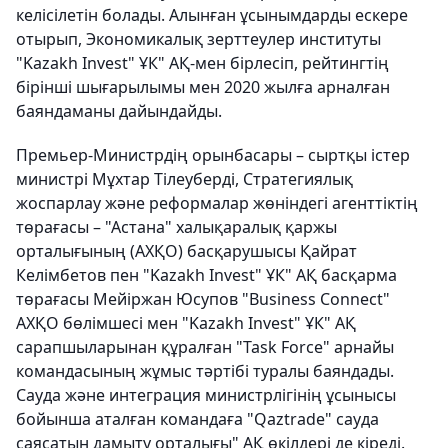
келісілетін болады. Алынған ұсынымдарды ескере
отырып, Экономикалық зерттеулер институты
"Kazakh Invest" ҰК" АҚ-мен бірлесіп, рейтингтің
бірінші шығарылымы мен 2020 жылға арналған
баяндаманы дайындайды.
Премьер-Министрдің орынбасары – сыртқы істер
министрі Мұхтар Тілеуберді, Стратегиялық
жоспарлау және реформалар жөніндегі агенттіктің
төрағасы – "Астана" халықаралық қаржы
орталығының (АХҚО) басқарушысы Қайрат
Келімбетов пен "Kazakh Invest" ҰК" АҚ басқарма
төрағасы Мейіржан Юсупов "Business Connect"
АХҚО бөлімшесі мен "Kazakh Invest" ҰК" АҚ
сарапшыларынан құралған "Task Force" арнайы
командасының жұмыс тәртібі туралы баяндады.
Сауда және интеграция министрлігінің ұсынысы
бойынша аталған командаға "Qaztrade" сауда
саясатын дамыту орталығы" АҚ өкілдері де кіреді.