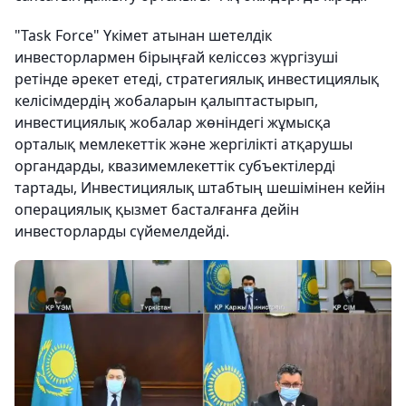
"Task Force" Үкімет атынан шетелдік
инвесторлармен бірыңғай келіссөз жүргізуші
ретінде әрекет етеді, стратегиялық инвестициялық
келісімдердің жобаларын қалыптастырып,
инвестициялық жобалар жөніндегі жұмысқа
орталық мемлекеттік және жергілікті атқарушы
органдарды, квазимемлекеттік субъектілерді
тартады, Инвестициялық штабтың шешімінен кейін
операциялық қызмет басталғанға дейін
инвесторларды сүйемелдейді.