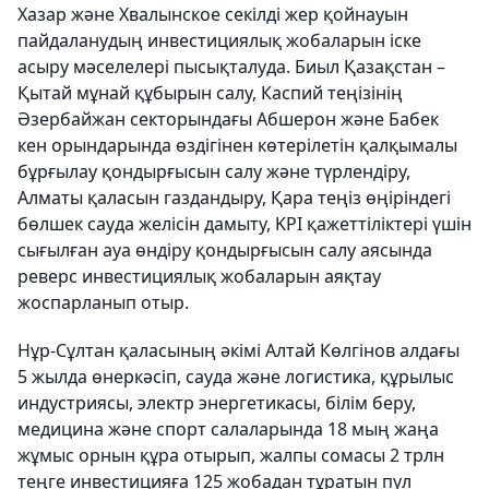
Хазар және Хвалынское секілді жер қойнауын
пайдаланудың инвестициялық жобаларын іске
асыру мәселелері пысықталуда. Биыл Қазақстан –
Қытай мұнай құбырын салу, Каспий теңізінің
Әзербайжан секторындағы Абшерон және Бабек
кен орындарында өздігінен көтерілетін қалқымалы
бұрғылау қондырғысын салу және түрлендіру,
Алматы қаласын газдандыру, Қара теңіз өңіріндегі
бөлшек сауда желісін дамыту, KPI қажеттіліктері үшін
сығылған ауа өндіру қондырғысын салу аясында
реверс инвестициялық жобаларын аяқтау
жоспарланып отыр.
Нұр-Сұлтан қаласының әкімі Алтай Көлгінов алдағы
5 жылда өнеркәсіп, сауда және логистика, құрылыс
индустриясы, электр энергетикасы, білім беру,
медицина және спорт салаларында 18 мың жаңа
жұмыс орнын құра отырып, жалпы сомасы 2 трлн
теңге инвестицияға 125 жобадан тұратын пул