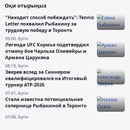
Оқи отырыңыз
"Находит способ побеждать": Tennis
Letter похвалил Рыбакину за
трудовую победу в Торонто
09:00, Бүгін
Легенда UFC Кормье подетвердил
отмену боя Чарльза Оливейры и
Армана Царукяна
08:19, Бүгін
Зверев вслед за Синнером
квалифицировался на Итоговый
турнир ATP-2026
07:47, Бүгін
Cтала известна потенциальная
соперница Рыбакиной в Торонто
07:08, Бүгін