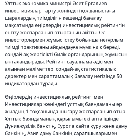
Ұлттық экономика министрі Әсет Ерғалиев
инвестициялар тарту жөніндегі қолданыстағы
шаралардың тиімділігін кешенді бағалау
мақсатында өңірлердің инвестициялық рейтингін
енгізу жоспарланып отырғанын айтты. Ол
инвесторлармен жұмыс істеу бойынша неғұрлым
тиімді практиканы айқындауға мүмкіндік береді,
сондай-ақ жергілікті билік органдарының жұмысын
ынталандырады. Рейтинг сауалнама әдісімен
алынған мәліметтер, сондай-ақ статистикалық
деректер мен сараптамалық бағалау негізінде 50
индикатордан тұрады.
Өңірлердің инвестициялық рейтингі мен
Инвестициялар жөніндегі ұлттық баяндаманы әр
жылдың 1 тоқсанында шығару жоспарланып отыр.
Ұлттық баяндаманың құрылымы екі апта ішінде
Дүниежүзілік банктің, Еуропа қайта құру және даму
банкінің, Азия даму банкінің сарапшыларымен