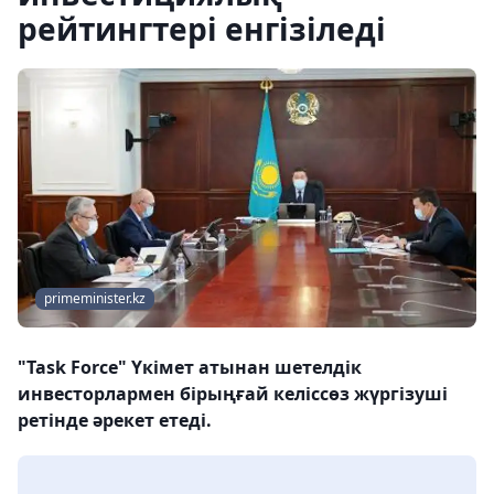
рейтингтері енгізіледі
primeminister.kz
"Task Force" Үкімет атынан шетелдік
инвесторлармен бірыңғай келіссөз жүргізуші
ретінде әрекет етеді.