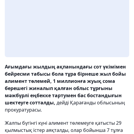
Ағымдағы жылдың ақпанындағы сот үкімімен
бейресми табысы бола тұра бірнеше жыл бойы
алимент төлемей, 1 миллионға жуық сома
берешегі жиналып қалған облыс тұрғыны
мәжбүрлі еңбекке тартумен бас бостандығын
шектеуге сотталды,
дейді Қарағанды облысының
прокуратурасы.
Жалпы бүгінгі күні алимент төлемеуге қатысты 29
қылмыстық істер аяқталды, олар бойынша 7 тұлға