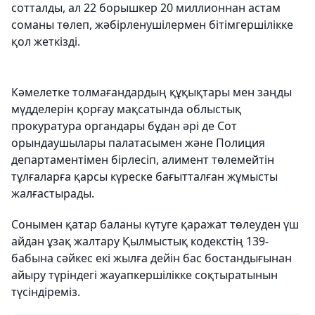
сотталды, ал 22 борышкер 20 миллионнан астам
соманы төлеп, жәбірленушілермен бітімгершілікке
қол жеткізді.
Кәмелетке толмағандардың құқықтары мен заңды
мүдделерін қорғау мақсатында облыстық
прокуратура органдары бұдан әрі де Сот
орындаушылары палатасымен және Полиция
департаментімен бірлесіп, алимент төлемейтін
тұлғаларға қарсы күреске бағытталған жұмысты
жалғастырады.
Сонымен қатар баланы күтуге қаражат төлеуден үш
айдан ұзақ жалтару Қылмыстық кодекстің 139-
бабына сәйкес екі жылға дейін бас бостандығынан
айыру түріндегі жауапкершілікке соқтыратынын
түсіндіреміз.