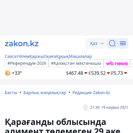
Қаз
Саясат
Әлем
Қаржы
Оқиға
Құқық
Мақалалар
#Референдум-2026
#Қазақстан мақтанышы
+33°
$
467.48
€
539.52
₽
5.73
Басты
Барлық жаңалықтар
Редакция Zakon.kz
21:39, 19 наурыз 2021
Қарағанды облысында
алимент төлемеген 29 әке