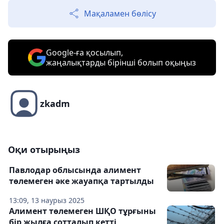
Мақаламен бөлісу
Google-ға қосылып,
жаңалықтарды бірінші болып оқыңыз
zkadm
Оқи отырыңыз
Павлодар облысында алимент
төлемеген әке жауапқа тартылды
13:09, 13 наурыз 2025
Алимент төлемеген ШҚО тұрғыны
бір жылға сотталып кетті