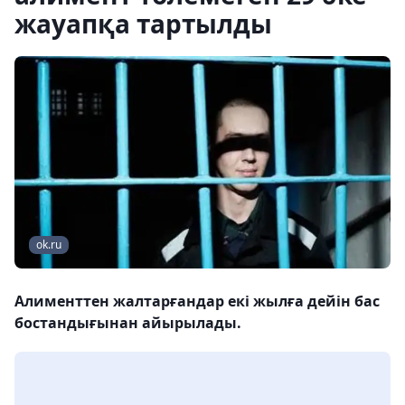
жауапқа тартылды
ok.ru
Алименттен жалтарғандар екі жылға дейін бас
бостандығынан айырылады.