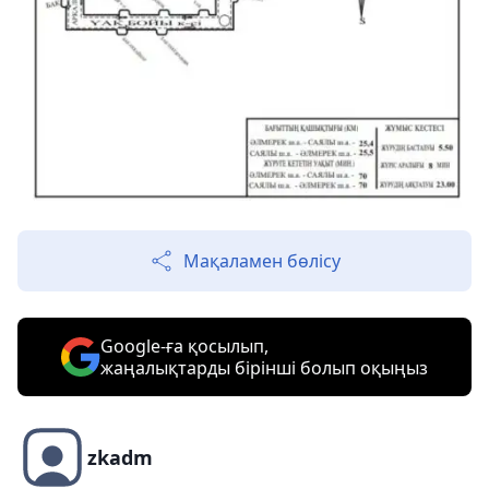
Мақаламен бөлісу
Google-ға қосылып,
жаңалықтарды бірінші болып оқыңыз
zkadm