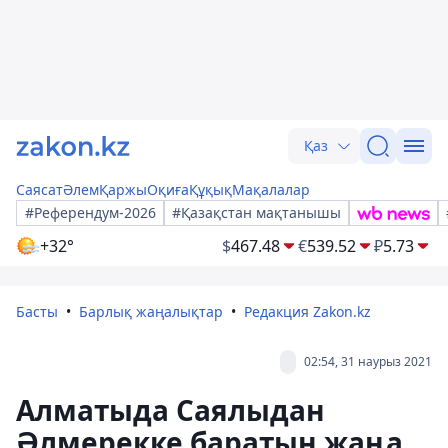
Қаз
Саясат
Әлем
Қаржы
Оқиға
Құқық
Мақалалар
#Референдум-2026
#Қазақстан мақтанышы
+32°
$
467.48
€
539.52
₽
5.73
Басты
Барлық жаңалықтар
Редакция Zakon.kz
02:54, 31 наурыз 2021
Алматыда Саялыдан
Әлмерекке баратын жаңа