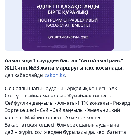
Алматыда 1 сәуірден бастап "АвтоАлмаТранс"
ЖШС-нің №33 жаңа маршруты іске қосылады,
деп хабарлайды
zakon.kz
.
Ол Саялы шағын ауданы - Арқалық көшесі - ҮАК -
Солтүстік айналма жолы - Жұмабаев көшесі -
Сейфуллин даңғылы - Алматы-1 ТЖ вокзалы - Рихард
Зорге көшесі - Сүйінбай даңғылы - Хмельницкий
көшесі - Майлин көшесі - Ахметов көшесі -
Закарпатская көшесі, Әлмерек шағын ауданына
дейін жүріп, сол жерден бұрылады да, кері бағытта