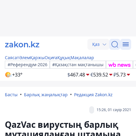
Қаз
Саясат
Әлем
Қаржы
Оқиға
Құқық
Мақалалар
#Референдум-2026
#Қазақстан мақтанышы
+33°
$
467.48
€
539.52
₽
5.73
Басты
Барлық жаңалықтар
Редакция Zakon.kz
15:26, 01 сәуір 2021
QazVac вирустың барлық
мутацияланған штамына