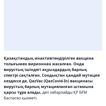
Қазақстандық инактивтендірілген вакцина
толығымен вирионнан жасалған. Онда
вирустың ішіндегі ақуыздардың барлық
спектрі сақталған. Сондықтан қандай мутация
кездессе де, QazVac (QazCovid-In) вакцинасы
вирустың барлық мутацияланған штамына
қарсы тұра алады,
деп хабарлайды ҚР БҒМ
баспасөз қызметі.