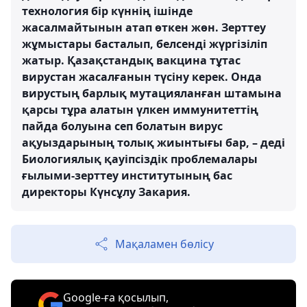
технология бір күннің ішінде
жасалмайтынын атап өткен жөн. Зерттеу
жұмыстары басталып, белсенді жүргізіліп
жатыр. Қазақстандық вакцина тұтас
вирустан жасалғанын түсіну керек. Онда
вирустың барлық мутацияланған штамына
қарсы тұра алатын үлкен иммунитеттің
пайда болуына сеп болатын вирус
ақуыздарының толық жиынтығы бар, – деді
Биологиялық қауіпсіздік проблемалары
ғылыми-зерттеу институтының бас
директоры Күнсұлу Закария.
Мақаламен бөлісу
Google-ға қосылып,