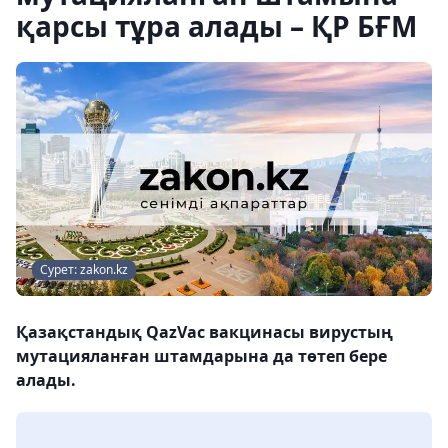
қарсы тұра алады – ҚР БҒМ
Сурет: zakon.kz
Қазақстандық QazVac вакцинасы вирустың
мутацияланған штамдарына да төтеп бере
алады.