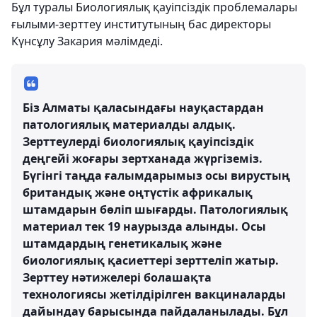
Бұл туралы Биологиялық қауіпсіздік проблемалары
ғылыми-зерттеу институтының бас директоры
Күнсұлу Закария мәлімдеді.
Біз Алматы қаласындағы науқастардан
патологиялық материалды алдық.
Зерттеулерді биологиялық қауіпсіздік
деңгейі жоғары зертханада жүргіземіз.
Бүгінгі таңда ғалымдарымыз осы вирустың
британдық және оңтүстік африкалық
штамдарын бөліп шығарды. Патологиялық
материал тек 19 наурызда алынды. Осы
штамдардың генетикалық және
биологиялық қасиеттері зерттеліп жатыр.
Зерттеу нәтижелері болашақта
технологиясы жетілдірілген вакциналарды
дайындау барысында пайдаланылады. Бұл