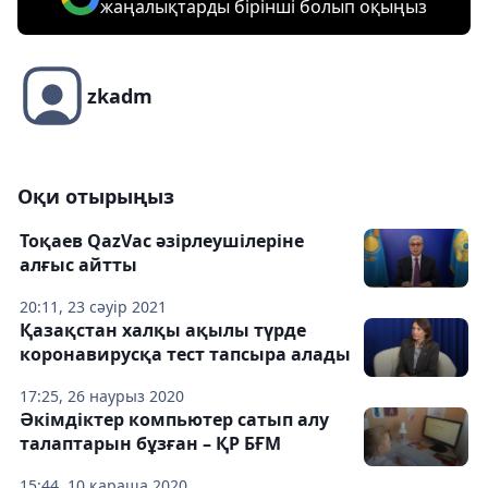
жаңалықтарды бірінші болып оқыңыз
zkadm
Оқи отырыңыз
Тоқаев QazVac әзірлеушілеріне
алғыс айтты
20:11, 23 сәуір 2021
Қазақстан халқы ақылы түрде
коронавирусқа тест тапсыра алады
17:25, 26 наурыз 2020
Әкімдіктер компьютер сатып алу
талаптарын бұзған – ҚР БҒМ
15:44, 10 қараша 2020