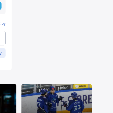
Кіру
у