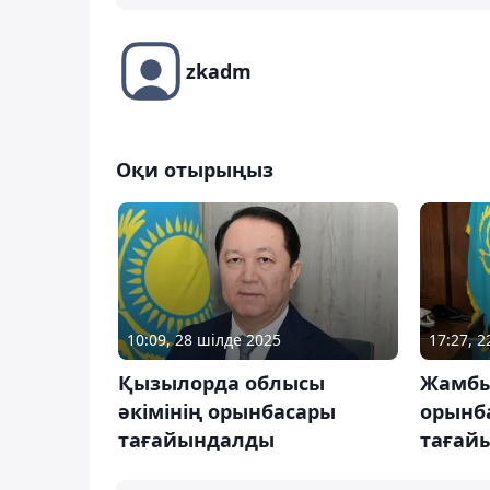
zkadm
Оқи отырыңыз
10:09, 28 шілде 2025
17:27, 
Қызылорда облысы
Жамбы
әкімінің орынбасары
орынб
тағайындалды
тағай