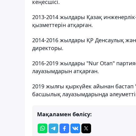
кеңесшісі.
2013-2014 жылдары Қазақ инженерлі
қызметтерін атқарған.
2014-2016 жылдары ҚР Денсаулық және
директоры.
2016-2019 жылдары "Nur Otan" парти
лауазымдарын атқарған.
2019 жылғы қыркүйек айынан бастап 
басшылық лауазымдарында әлеуметтік
Мақаламен бөлісу: