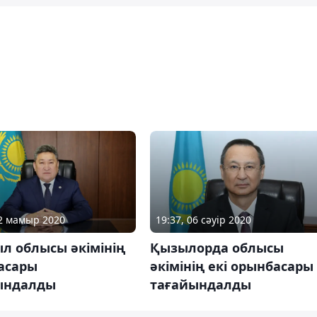
22 мамыр 2020
19:37, 06 сәуір 2020
л облысы әкімінің
Қызылорда облысы
асары
әкімінің екі орынбасары
ындалды
тағайындалды