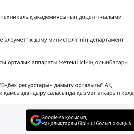
к-техникалық академиясының доценті ғылыми
 әлеуметтік даму министрлігінің департамент
ясы орталық аппараты жетекшісінің орынбасары
"Еңбек ресурстарын дамыту орталығы" АҚ
 қамсыздандыру саласында қызмет атқарып келді
Google-ға қосылып,
жаңалықтарды бірінші болып оқыңыз