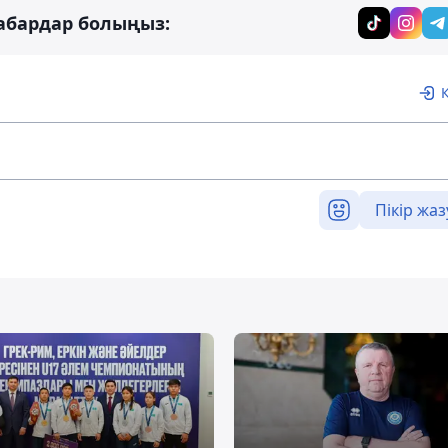
абардар болыңыз:
Пікір жаз