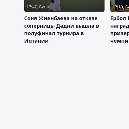
17:47, Бүгін
17:19, Б
Соня Жиенбаева на отказе
Ербол
соперницы Дадни вышла в
награ
полуфинал турнира в
призе
Испании
чемпи