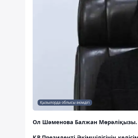
Қызылорда облысы әкімдігі
Ол Шәменова Балжан Мөрәліқызы.
ҚР Президенті Әкімшілігінің келіс