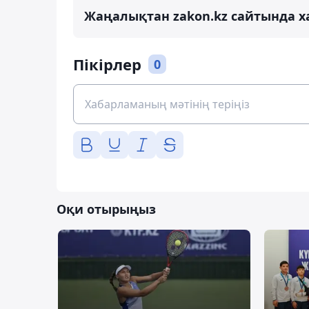
Жаңалықтан zakon.kz сайтында х
Пікірлер
0
Оқи отырыңыз