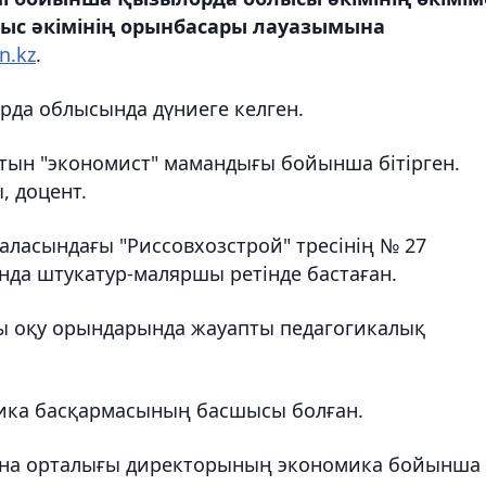
ыс әкімінің орынбасары лауазымына
n.kz
.
да облысында дүниеге келген.
ын "экономист" мамандығы бойынша бітірген.
 доцент.
ласындағы "Риссовхозстрой" тресінің № 27
а штукатур-маляршы ретінде бастаған.
ы оқу орындарында жауапты педагогикалық
ика басқармасының басшысы болған.
ина орталығы директорының экономика бойынша