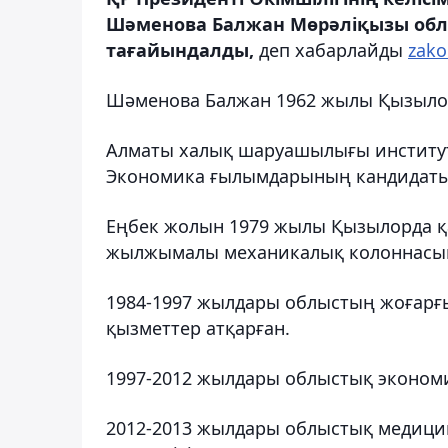
Шәменова Балжан Мөрәліқызы обл
тағайындалды,
деп хабарлайды
zako
Шәменова Балжан 1962 жылы Қызылор
Алматы халық шаруашылығы институт
Экономика ғылымдарының кандидаты,
Еңбек жолын 1979 жылы Қызылорда қа
жылжымалы механикалық колоннасынд
1984-1997 жылдары облыстың жоғарғ
қызметтер атқарған.
1997-2012 жылдары облыстық эконом
2012-2013 жылдары облыстық медиц