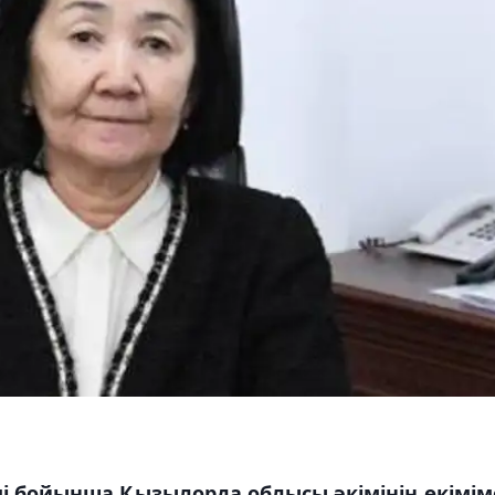
імі бойынша Қызылорда облысы әкімінің өкімі