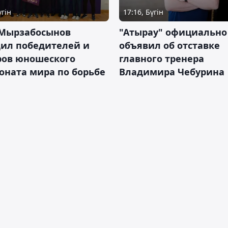
үгін
17:16, Бүгін
 Мырзабосынов
"Атырау" официально
дил победителей и
объявил об отставке
ров юношеского
главного тренера
оната мира по борьбе
Владимира Чебурина