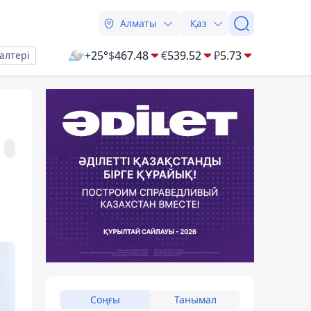
Алматы
Қаз
+25°
$
467.48
€
539.52
₽
5.73
алтері
Соңғы
Танымал