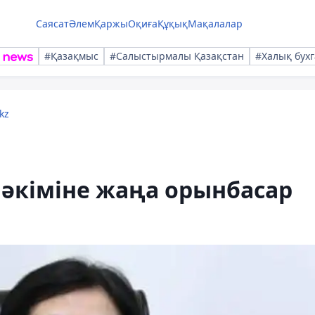
Саясат
Әлем
Қаржы
Оқиға
Құқық
Мақалалар
#Қазақмыс
#Салыстырмалы Қазақстан
#Халық бухг
kz
әкіміне жаңа орынбасар